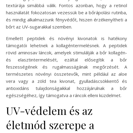
textúrája simábbá válik. Fontos azonban, hogy a retinol
használatát fokozatosan vezessük be a bőrápolási rutinba,
és mindig alkalmazzunk fényvédőt, hiszen érzékenyítheti a
bőrt az UV-sugarakkal szemben.
Emellett peptidek és növényi kivonatok is hatékony
támogatói lehetnek a kollagéntermelésnek. A peptidek
rövid aminosav láncok, amelyek stimulálják a bőr kollagén-
és elasztintermelését, ezáltal elősegítik a bőr
feszességének és rugalmasságának megőrzését. A
természetes növényi összetevők, mint például az aloe
vera vagy a zöld tea kivonat, gyulladáscsökkentő és
antioxidáns tulajdonságaikkal hozzájárulnak a bőr
egészségéhez, így támogatva a ráncok elleni küzdelmet.
UV-védelem és az
életmód szerepe a