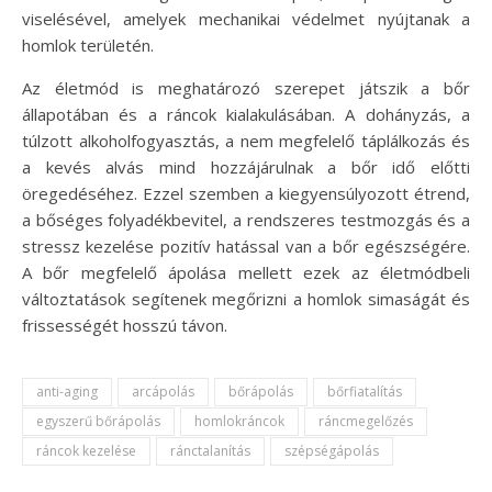
viselésével, amelyek mechanikai védelmet nyújtanak a
homlok területén.
Az életmód is meghatározó szerepet játszik a bőr
állapotában és a ráncok kialakulásában. A dohányzás, a
túlzott alkoholfogyasztás, a nem megfelelő táplálkozás és
a kevés alvás mind hozzájárulnak a bőr idő előtti
öregedéséhez. Ezzel szemben a kiegyensúlyozott étrend,
a bőséges folyadékbevitel, a rendszeres testmozgás és a
stressz kezelése pozitív hatással van a bőr egészségére.
A bőr megfelelő ápolása mellett ezek az életmódbeli
változtatások segítenek megőrizni a homlok simaságát és
frissességét hosszú távon.
anti-aging
arcápolás
bőrápolás
bőrfiatalítás
egyszerű bőrápolás
homlokráncok
ráncmegelőzés
ráncok kezelése
ránctalanítás
szépségápolás