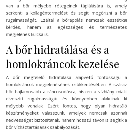
van a bőr mélyebb rétegeinek táplálására is, amely
serkenti a kollagéntermelést és segít megőrizni a bőr
rugalmasságát. Ezáltal a bőrápolás nemcsak esztétikai
kérdés, hanem az egészséges és természetes
megjelenés kulcsa is.
A bőr hidratálása és a
homlokráncok kezelése
A bőr megfelelő hidratálása alapvető fontosságú a
homlokráncok megjelenésének csökkentésében. A száraz
bőr hajlamosabb a ráncosodásra, hiszen a vízhiány miatt
elveszíti rugalmasságát és könnyebben alakulnak ki
mélyebb vonalak. Ezért fontos, hogy olyan hidratáló
készítményeket válasszunk, amelyek nemcsak azonnali
nedvességet biztosítanak, hanem hosszú távon is segítik a
bőr vízháztartásának szabályozását.