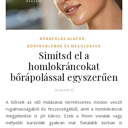
,
BŐRÁPOLÁS ALAPOK
BŐRPROBLÉMÁK ÉS MEGOLDÁSOK
Simítsd el a
homlokráncokat
bőrápolással egyszerűen
2024.09.27.
A bőrünk az idő múlásával természetes módon veszít
rugalmasságából és feszességéből, amit a homlokráncok
megjelenése is jól tükröz. Ezek a finom vonalak vagy
mélyebb barázdák gyakran már fiatalabb korban is