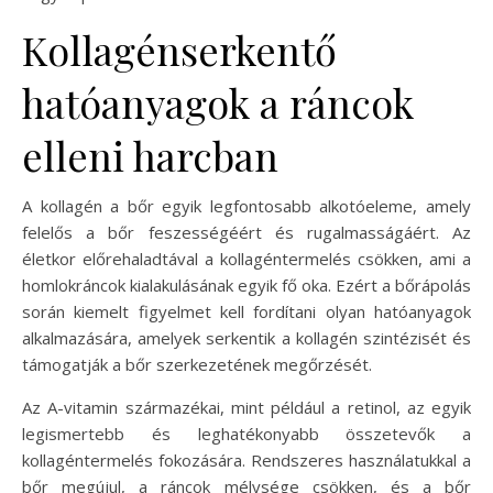
Kollagénserkentő
hatóanyagok a ráncok
elleni harcban
A kollagén a bőr egyik legfontosabb alkotóeleme, amely
felelős a bőr feszességéért és rugalmasságáért. Az
életkor előrehaladtával a kollagéntermelés csökken, ami a
homlokráncok kialakulásának egyik fő oka. Ezért a bőrápolás
során kiemelt figyelmet kell fordítani olyan hatóanyagok
alkalmazására, amelyek serkentik a kollagén szintézisét és
támogatják a bőr szerkezetének megőrzését.
Az A-vitamin származékai, mint például a retinol, az egyik
legismertebb és leghatékonyabb összetevők a
kollagéntermelés fokozására. Rendszeres használatukkal a
bőr megújul, a ráncok mélysége csökken, és a bőr