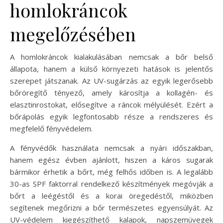
homlokráncok
megelőzésében
A homlokráncok kialakulásában nemcsak a bőr belső
állapota, hanem a külső környezeti hatások is jelentős
szerepet játszanak. Az UV-sugárzás az egyik legerősebb
bőröregítő tényező, amely károsítja a kollagén- és
elasztinrostokat, elősegítve a ráncok mélyülését. Ezért a
bőrápolás egyik legfontosabb része a rendszeres és
megfelelő fényvédelem.
A fényvédők használata nemcsak a nyári időszakban,
hanem egész évben ajánlott, hiszen a káros sugarak
bármikor érhetik a bőrt, még felhős időben is. A legalább
30-as SPF faktorral rendelkező készítmények megóvják a
bőrt a leégéstől és a korai öregedéstől, miközben
segítenek megőrizni a bőr természetes egyensúlyát. Az
UV-védelem kiegészíthető kalapok, napszemüvegek