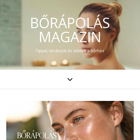
BŐRÁPOLÁS
MAGAZIN
Tippel, tanácsok és ötletek a bőrhöz