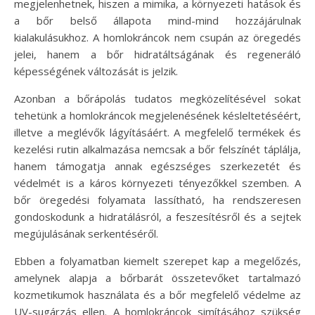
megjelenhetnek, hiszen a mimika, a környezeti hatások és
a bőr belső állapota mind-mind hozzájárulnak
kialakulásukhoz. A homlokráncok nem csupán az öregedés
jelei, hanem a bőr hidratáltságának és regeneráló
képességének változását is jelzik.
Azonban a bőrápolás tudatos megközelítésével sokat
tehetünk a homlokráncok megjelenésének késleltetéséért,
illetve a meglévők lágyításáért. A megfelelő termékek és
kezelési rutin alkalmazása nemcsak a bőr felszínét táplálja,
hanem támogatja annak egészséges szerkezetét és
védelmét is a káros környezeti tényezőkkel szemben. A
bőr öregedési folyamata lassítható, ha rendszeresen
gondoskodunk a hidratálásról, a feszesítésről és a sejtek
megújulásának serkentéséről.
Ebben a folyamatban kiemelt szerepet kap a megelőzés,
amelynek alapja a bőrbarát összetevőket tartalmazó
kozmetikumok használata és a bőr megfelelő védelme az
UV-sugárzás ellen. A homlokráncok simításához szükség