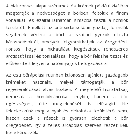
A hialuronsav alapú szérumok és krémek például kiválóan
megtartják a nedvességet a bőrben, feltöltik a finom
vonalakat, és ezáltal láthatóan simábbá teszik a homlok
területét. Emellett az antioxidánsokban gazdag formulák
segítenek védeni a bőrt a szabad gyökök okozta
károsodásoktól, amelyek felgyorsíthatják az öregedést.
Fontos, hogy a hidratálást kiegészítsük rendszeres
arctisztítással és tonizálással, hogy a bőr felszíne tiszta és
előkészített legyen a hatóanyagok befogadására.
Az esti bőrápolási rutinban különösen ajánlott gazdagabb
krémeket használni, melyek támogatják a bőr
regenerálódását alvás közben. A megfelelő hidratáltság
nemcsak a homlokráncokat enyhíti, hanem a bőr
egészséges, üde megjelenését is elősegíti. Ne
feledkezzünk meg a nyak és dekoltázs területéről sem,
hiszen ezek a részek is gyorsan jelezhetik a bőr
öregedését, így a teljes arcápolás szerves részét kell,
hogy képezzék.