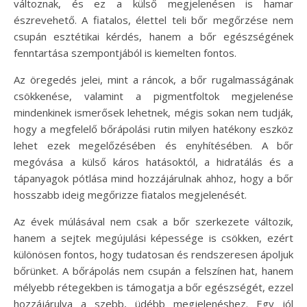
változnak, és ez a külső megjelenésen is hamar
észrevehető. A fiatalos, élettel teli bőr megőrzése nem
csupán esztétikai kérdés, hanem a bőr egészségének
fenntartása szempontjából is kiemelten fontos.
Az öregedés jelei, mint a ráncok, a bőr rugalmasságának
csökkenése, valamint a pigmentfoltok megjelenése
mindenkinek ismerősek lehetnek, mégis sokan nem tudják,
hogy a megfelelő bőrápolási rutin milyen hatékony eszköz
lehet ezek megelőzésében és enyhítésében. A bőr
megóvása a külső káros hatásoktól, a hidratálás és a
tápanyagok pótlása mind hozzájárulnak ahhoz, hogy a bőr
hosszabb ideig megőrizze fiatalos megjelenését.
Az évek múlásával nem csak a bőr szerkezete változik,
hanem a sejtek megújulási képessége is csökken, ezért
különösen fontos, hogy tudatosan és rendszeresen ápoljuk
bőrünket. A bőrápolás nem csupán a felszínen hat, hanem
mélyebb rétegekben is támogatja a bőr egészségét, ezzel
hozzájárulva a szebb, üdébb megjelenéshez. Egy jól