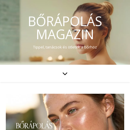
BŐRÁPOLÁS
MAGAZIN
Tippel, tanácsok és ötletek a bőrhöz