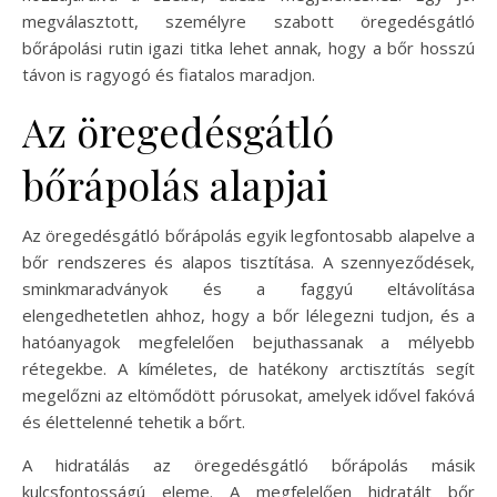
megválasztott, személyre szabott öregedésgátló
bőrápolási rutin igazi titka lehet annak, hogy a bőr hosszú
távon is ragyogó és fiatalos maradjon.
Az öregedésgátló
bőrápolás alapjai
Az öregedésgátló bőrápolás egyik legfontosabb alapelve a
bőr rendszeres és alapos tisztítása. A szennyeződések,
sminkmaradványok és a faggyú eltávolítása
elengedhetetlen ahhoz, hogy a bőr lélegezni tudjon, és a
hatóanyagok megfelelően bejuthassanak a mélyebb
rétegekbe. A kíméletes, de hatékony arctisztítás segít
megelőzni az eltömődött pórusokat, amelyek idővel fakóvá
és élettelenné tehetik a bőrt.
A hidratálás az öregedésgátló bőrápolás másik
kulcsfontosságú eleme. A megfelelően hidratált bőr