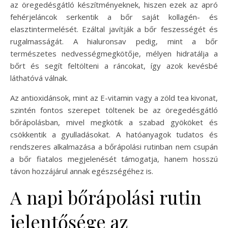
az öregedésgátló készítményeknek, hiszen ezek az apró
fehérjeláncok serkentik a bőr saját kollagén- és
elasztintermelését. Ezáltal javítják a bőr feszességét és
rugalmasságát. A hialuronsav pedig, mint a bőr
természetes nedvességmegkötője, mélyen hidratálja a
bőrt és segít feltölteni a ráncokat, így azok kevésbé
láthatóvá válnak.
Az antioxidánsok, mint az E-vitamin vagy a zöld tea kivonat,
szintén fontos szerepet töltenek be az öregedésgátló
bőrápolásban, mivel megkötik a szabad gyököket és
csökkentik a gyulladásokat. A hatóanyagok tudatos és
rendszeres alkalmazása a bőrápolási rutinban nem csupán
a bőr fiatalos megjelenését támogatja, hanem hosszú
távon hozzájárul annak egészségéhez is.
A napi bőrápolási rutin
jelentősége az