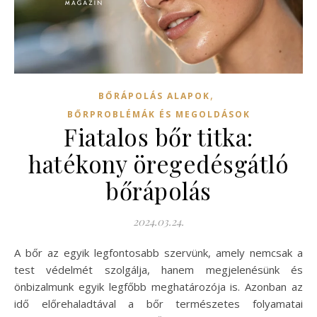
,
BŐRÁPOLÁS ALAPOK
BŐRPROBLÉMÁK ÉS MEGOLDÁSOK
Fiatalos bőr titka:
hatékony öregedésgátló
bőrápolás
2024.03.24.
A bőr az egyik legfontosabb szervünk, amely nemcsak a
test védelmét szolgálja, hanem megjelenésünk és
önbizalmunk egyik legfőbb meghatározója is. Azonban az
idő előrehaladtával a bőr természetes folyamatai