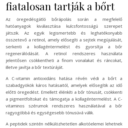
fiatalosan tartják a bőrt
Az öregedésgátló bőrápolás során a megfelelő
hatóanyagok kiválasztása kulcsfontosságú szerepet
játszik. Az egyik legismertebb és leghatékonyabb
összetevő a retinol, amely elősegíti a sejtek megújulását,
serkenti a kollagéntermelést és gyorsítja a bőr
regenerálódását. A retinol rendszeres használata
jelentősen csökkentheti a finom vonalakat és ráncokat,
illetve javítja a bőr textúráját.
A C-vitamin antioxidáns hatása révén védi a bőrt a
szabadgyökök káros hatásaitól, amelyek elősegítik az idő
előtti öregedést. Emellett élénkíti a bőr tónusát, csökkenti
a pigmentfoltokat és támogatja a kollagéntermelést. A C-
vitaminos szérumok rendszeres használatával a bőr
ragyogóbbá és egységesebb tónusúvá válik.
A peptidek szintén nélkülözhetetlen alkotóelemei lehetnek