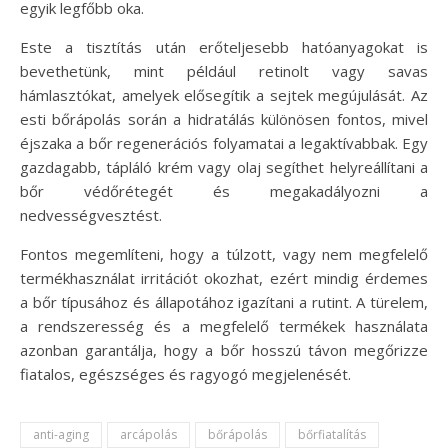
egyik legfőbb oka.
Este a tisztítás után erőteljesebb hatóanyagokat is
bevethetünk, mint például retinolt vagy savas
hámlasztókat, amelyek elősegítik a sejtek megújulását. Az
esti bőrápolás során a hidratálás különösen fontos, mivel
éjszaka a bőr regenerációs folyamatai a legaktívabbak. Egy
gazdagabb, tápláló krém vagy olaj segíthet helyreállítani a
bőr védőrétegét és megakadályozni a
nedvességvesztést.
Fontos megemlíteni, hogy a túlzott, vagy nem megfelelő
termékhasználat irritációt okozhat, ezért mindig érdemes
a bőr típusához és állapotához igazítani a rutint. A türelem,
a rendszeresség és a megfelelő termékek használata
azonban garantálja, hogy a bőr hosszú távon megőrizze
fiatalos, egészséges és ragyogó megjelenését.
anti-aging
arcápolás
bőrápolás
bőrfiatalítás