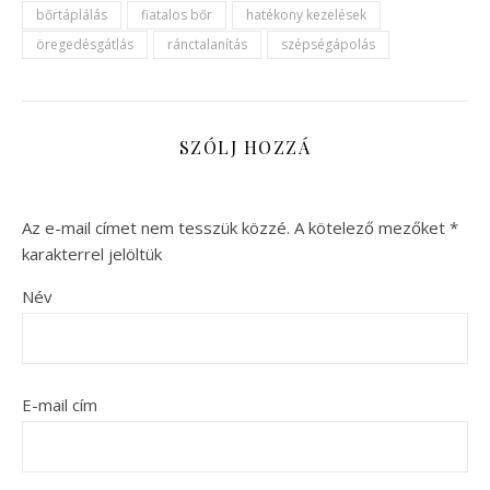
bőrtáplálás
fiatalos bőr
hatékony kezelések
öregedésgátlás
ránctalanítás
szépségápolás
SZÓLJ HOZZÁ
Az e-mail címet nem tesszük közzé.
A kötelező mezőket
*
karakterrel jelöltük
Név
E-mail cím