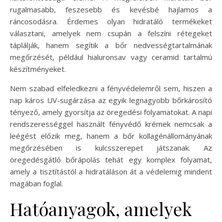
rugalmasabb, feszesebb és kevésbé hajlamos a
ráncosodásra. Érdemes olyan hidratáló termékeket
választani, amelyek nem csupán a felszíni rétegeket
táplálják, hanem segítik a bőr nedvességtartalmának
megőrzését, például hialuronsav vagy ceramid tartalmú
készítményeket.
Nem szabad elfeledkezni a fényvédelemről sem, hiszen a
nap káros UV-sugárzása az egyik legnagyobb bőrkárosító
tényező, amely gyorsítja az öregedési folyamatokat. A napi
rendszerességgel használt fényvédő krémek nemcsak a
leégést előzik meg, hanem a bőr kollagénállományának
megőrzésében is kulcsszerepet játszanak. Az
öregedésgátló bőrápolás tehát egy komplex folyamat,
amely a tisztítástól a hidratáláson át a védelemig mindent
magában foglal.
Hatóanyagok, amelyek