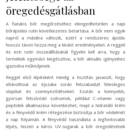
öregedésgátlásban
A fiatalos bőr megőrzéséhez elengedhetetlen a napi
bőrápolási rutin következetes betartása. A bőr nem egyik
napról a másikra változik, ezért a rendszeres ápolás
hosszú távon hozza meg a kívánt eredményeket. A reggeli
és esti rutin összeállításánál figyelni kell arra, hogy a
termékek egymást kiegészítve, a bőr aktuális igényeihez
igazodva működjenek.
Reggel első lépésként mindig a tisztítás javasolt, hogy
eltávolítsuk az éjszaka során felszabadult felesleges
olajokat és szennyeződéseket. Ezután a könnyebb,
gyorsan felszívódó szérumok, például C-vitamin vagy
peptidek alkalmazása következhet, majd a hidratáló krém
és a fényvédő krém rétegezése biztosítja a bőr védelmét
a nap folyamán. A fényvédő használata a legfontosabb
lépés, hiszen a káros UV-sugarak a bőr öregedésének