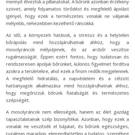
mennyit élveztük a pillanatokat. A bőrünk azonban érzékeny
szövet, amely folyamatos törődést és megfelelő ápolást
igényel, hogy ezek a természetes vonalak ne váljanak
mélyebb, nehezebben kezelhető ráncokká.
Az idő, a környezeti hatások, a stressz és a helytelen
bőrápolás mind hozzájárulhatnak ahhoz, hogy a
mosolyráncok mélyüljenek, és az arcbőr veszítse
rugalmasságát. Éppen ezért fontos, hogy tudatosan és
rendszeresen ápoljuk bőrünket, különös figyelmet fordítva
azokra a területekre, ahol ezek a finom redők megjelennek.
A megfelelő hidratálás, a napvédelem és a célzott
hatóanyagok alkalmazása mind hozzájárulhatnak ahhoz,
hogy megőrizzük bőrünk fiatalságát és természetes
szépségét.
A mosolyráncok nem ellenségek, hanem az élet gazdag
tapasztalatainak szép bizonyítékai. Azonban, hogy ezek a
vonalak ne veszítsék el bájukat, és bőrünk egészséges,
rugalmas maradjon, elengedhetetlen a tudatos, személyre