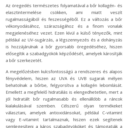
Az öregedés természetes folyamatával a bőr kollagén- és
elasztintermelése csökken, ami miatt veszít
rugalmasságából és feszességéből. Ez a változás a bőr
vékonyodásához, szárazságához és a finom vonalak
megjelenéséhez vezet. Ezen kívül a külső tényezők, mint
például az UV-sugárzás, a légszennyezés és a dohányzás
is hozzájárulnak a bőr gyorsabb öregedéséhez, hiszen
elősegítik a szabadgyökök képződését, amelyek károsítják
a bőr szerkezetét.
A megelőzésben kulcsfontosságú a rendszeres és alapos
fényvédelem, hiszen az UVA és UVB sugarak mélyen
behatolnak a bőrbe, felgyorsítva a kollagén lebomlását.
Emellett a megfelelő hidratálás is elengedhetetlen, mert a
jól hidratált bőr rugalmasabb és ellenállóbb a ráncok
kialakulásával szemben. Célszerű olyan termékeket
választani, amelyek antioxidánsokat, például C-vitamint
vagy E-vitamint tartalmaznak, hiszen ezek segítenek
semlegesíteni a káros szabadgyököket és támogatják a