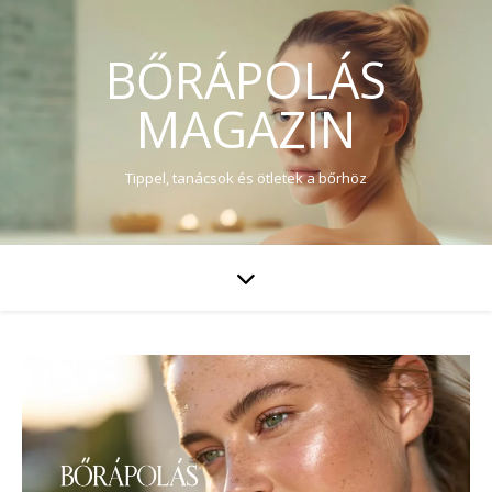
BŐRÁPOLÁS
MAGAZIN
Tippel, tanácsok és ötletek a bőrhöz