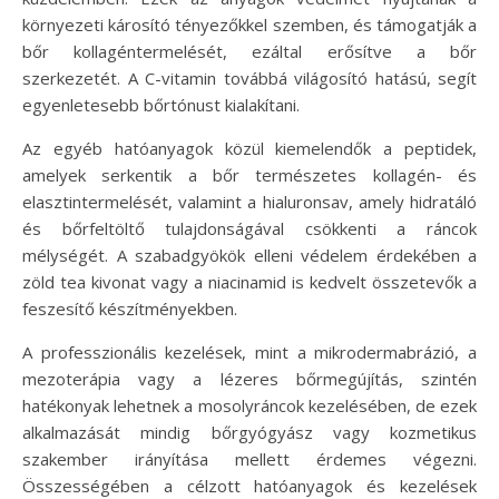
környezeti károsító tényezőkkel szemben, és támogatják a
bőr kollagéntermelését, ezáltal erősítve a bőr
szerkezetét. A C-vitamin továbbá világosító hatású, segít
egyenletesebb bőrtónust kialakítani.
Az egyéb hatóanyagok közül kiemelendők a peptidek,
amelyek serkentik a bőr természetes kollagén- és
elasztintermelését, valamint a hialuronsav, amely hidratáló
és bőrfeltöltő tulajdonságával csökkenti a ráncok
mélységét. A szabadgyökök elleni védelem érdekében a
zöld tea kivonat vagy a niacinamid is kedvelt összetevők a
feszesítő készítményekben.
A professzionális kezelések, mint a mikrodermabrázió, a
mezoterápia vagy a lézeres bőrmegújítás, szintén
hatékonyak lehetnek a mosolyráncok kezelésében, de ezek
alkalmazását mindig bőrgyógyász vagy kozmetikus
szakember irányítása mellett érdemes végezni.
Összességében a célzott hatóanyagok és kezelések