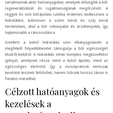
tartalmaznak aktív hatóanyagokat, amelyek elősegítik a bőr
regenerálódását és rugalmasságának megőrzését. A
reggeli és esti bőrápolási rutinba érdemes beilleszteni a
hidratálást, különösen a szem körüli és száj körüli
területeken, ahol a bőr vékonyabb és érzékenyebb, így
hajlamosabb a ráncosodásra.
Emellett a belső hidratálás sem elhanyagolandó: a
megfelelő folyadékbevitel támogatja a bőr egészségét
kívülről-belülről. A hidratálás tehát komplex megközelítést
igényel, amelynek része mind a külső ápolás, mind az
egészséges életmód. Így a mosolyráncok nemcsak
kevésbé lesznek feltűnőek, hanem bőrünk hosszú távon is
fiatalos maradhat.
Célzott hatóanyagok és
kezelések a