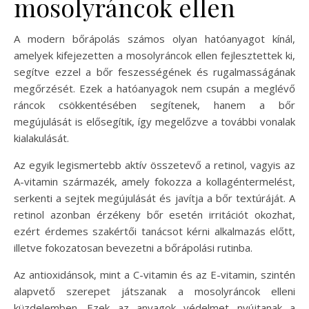
mosolyráncok ellen
A modern bőrápolás számos olyan hatóanyagot kínál,
amelyek kifejezetten a mosolyráncok ellen fejlesztettek ki,
segítve ezzel a bőr feszességének és rugalmasságának
megőrzését. Ezek a hatóanyagok nem csupán a meglévő
ráncok csökkentésében segítenek, hanem a bőr
megújulását is elősegítik, így megelőzve a további vonalak
kialakulását.
Az egyik legismertebb aktív összetevő a retinol, vagyis az
A-vitamin származék, amely fokozza a kollagéntermelést,
serkenti a sejtek megújulását és javítja a bőr textúráját. A
retinol azonban érzékeny bőr esetén irritációt okozhat,
ezért érdemes szakértői tanácsot kérni alkalmazás előtt,
illetve fokozatosan bevezetni a bőrápolási rutinba.
Az antioxidánsok, mint a C-vitamin és az E-vitamin, szintén
alapvető szerepet játszanak a mosolyráncok elleni
küzdelemben. Ezek az anyagok védelmet nyújtanak a