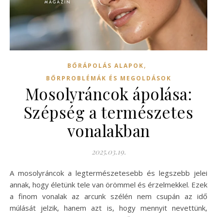
,
BŐRÁPOLÁS ALAPOK
BŐRPROBLÉMÁK ÉS MEGOLDÁSOK
Mosolyráncok ápolása:
Szépség a természetes
vonalakban
2025.03.19.
A mosolyráncok a legtermészetesebb és legszebb jelei
annak, hogy életünk tele van örömmel és érzelmekkel. Ezek
a finom vonalak az arcunk szélén nem csupán az idő
múlását jelzik, hanem azt is, hogy mennyit nevettünk,