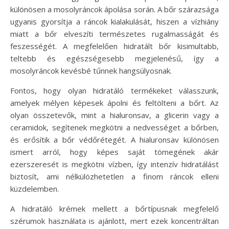
különösen a mosolyráncok ápolása során. A bőr szárazsága
ugyanis gyorsítja a ráncok kialakulását, hiszen a vízhiány
miatt a bőr elveszíti természetes rugalmasságát és
feszességét. A megfelelően hidratált bőr kisimultabb,
teltebb és egészségesebb megjelenésű, így a
mosolyráncok kevésbé tűnnek hangsúlyosnak.
Fontos, hogy olyan hidratáló termékeket válasszunk,
amelyek mélyen képesek ápolni és feltölteni a bőrt. Az
olyan összetevők, mint a hialuronsav, a glicerin vagy a
ceramidok, segítenek megkötni a nedvességet a bőrben,
és erősítik a bőr védőrétegét. A hialuronsav különösen
ismert arról, hogy képes saját tömegének akár
ezerszeresét is megkötni vízben, így intenzív hidratálást
biztosít, ami nélkülözhetetlen a finom ráncok elleni
küzdelemben.
A hidratáló krémek mellett a bőrtípusnak megfelelő
szérumok használata is ajánlott, mert ezek koncentráltan