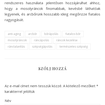
rendszeres használata jelentősen hozzájárulhat ahhoz,
hogy a mosolyráncok finomabbak, kevésbé láthatóak
legyenek, és arcbőrünk hosszabb ideig megőrizze fiatalos
ragyogását.
anti-aging
arcbőr
bőrápolás
fiatalos bőr
mosolyráncok
ráncápolás
ráncok kezelése
ránctalanítás
szépségápolás
természetes szépség
SZÓLJ HOZZÁ
Az e-mail címet nem tesszük közzé.
A kötelező mezőket
*
karakterrel jelöltük
Név