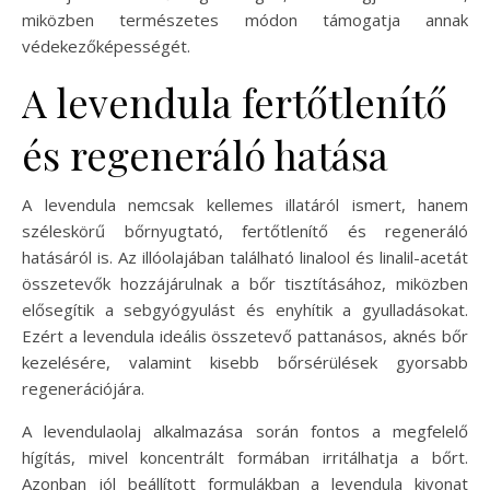
miközben természetes módon támogatja annak
védekezőképességét.
A levendula fertőtlenítő
és regeneráló hatása
A levendula nemcsak kellemes illatáról ismert, hanem
széleskörű bőrnyugtató, fertőtlenítő és regeneráló
hatásáról is. Az illóolajában található linalool és linalil-acetát
összetevők hozzájárulnak a bőr tisztításához, miközben
elősegítik a sebgyógyulást és enyhítik a gyulladásokat.
Ezért a levendula ideális összetevő pattanásos, aknés bőr
kezelésére, valamint kisebb bőrsérülések gyorsabb
regenerációjára.
A levendulaolaj alkalmazása során fontos a megfelelő
hígítás, mivel koncentrált formában irritálhatja a bőrt.
Azonban jól beállított formulákban a levendula kivonat