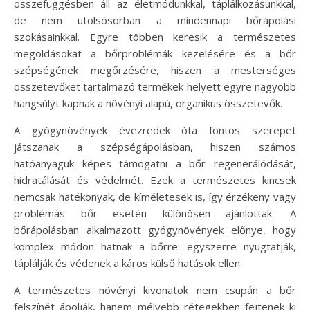
összefüggésben áll az életmódunkkal, táplálkozásunkkal,
de nem utolsósorban a mindennapi bőrápolási
szokásainkkal. Egyre többen keresik a természetes
megoldásokat a bőrproblémák kezelésére és a bőr
szépségének megőrzésére, hiszen a mesterséges
összetevőket tartalmazó termékek helyett egyre nagyobb
hangsúlyt kapnak a növényi alapú, organikus összetevők.
A gyógynövények évezredek óta fontos szerepet
játszanak a szépségápolásban, hiszen számos
hatóanyaguk képes támogatni a bőr regenerálódását,
hidratálását és védelmét. Ezek a természetes kincsek
nemcsak hatékonyak, de kíméletesek is, így érzékeny vagy
problémás bőr esetén különösen ajánlottak. A
bőrápolásban alkalmazott gyógynövények előnye, hogy
komplex módon hatnak a bőrre: egyszerre nyugtatják,
táplálják és védenek a káros külső hatások ellen.
A természetes növényi kivonatok nem csupán a bőr
felszínét ápolják, hanem mélyebb rétegekben fejtenek ki