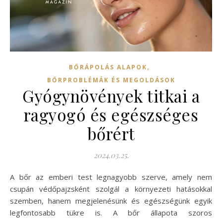
,
BŐRÁPOLÁS ALAPOK
BŐRPROBLÉMÁK ÉS MEGOLDÁSOK
Gyógynövények titkai a
ragyogó és egészséges
bőrért
2024.03.25.
A bőr az emberi test legnagyobb szerve, amely nem
csupán védőpajzsként szolgál a környezeti hatásokkal
szemben, hanem megjelenésünk és egészségünk egyik
legfontosabb tükre is. A bőr állapota szoros