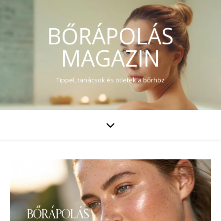
BŐRÁPOLÁS
MAGAZIN
Tippel, tanácsok és ötletek a bőrhöz