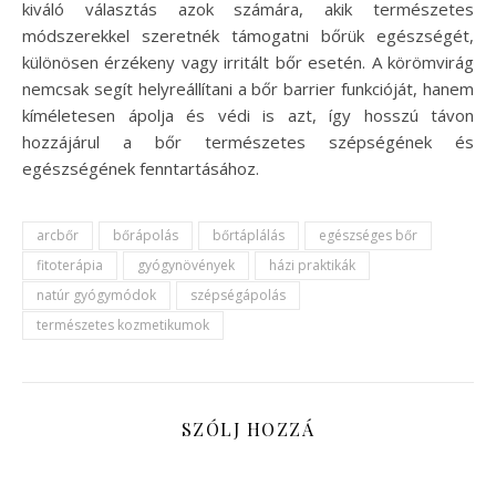
kiváló választás azok számára, akik természetes
módszerekkel szeretnék támogatni bőrük egészségét,
különösen érzékeny vagy irritált bőr esetén. A körömvirág
nemcsak segít helyreállítani a bőr barrier funkcióját, hanem
kíméletesen ápolja és védi is azt, így hosszú távon
hozzájárul a bőr természetes szépségének és
egészségének fenntartásához.
arcbőr
bőrápolás
bőrtáplálás
egészséges bőr
fitoterápia
gyógynövények
házi praktikák
natúr gyógymódok
szépségápolás
természetes kozmetikumok
SZÓLJ HOZZÁ