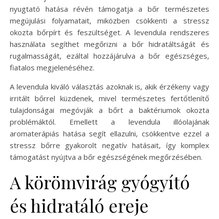
nyugtató hatása révén támogatja a bőr természetes
megújulási folyamatait, miközben csökkenti a stressz
okozta bőrpírt és feszültséget. A levendula rendszeres
használata segíthet megőrizni a bőr hidratáltságát és
rugalmasságát, ezáltal hozzájárulva a bőr egészséges,
fiatalos megjelenéséhez.
A levendula kiváló választás azoknak is, akik érzékeny vagy
irritált bőrrel küzdenek, mivel természetes fertőtlenítő
tulajdonságai megóvják a bőrt a baktériumok okozta
problémáktól. Emellett a levendula illóolajának
aromaterápiás hatása segít ellazulni, csökkentve ezzel a
stressz bőrre gyakorolt negatív hatásait, így komplex
támogatást nyújtva a bőr egészségének megőrzésében.
A körömvirág gyógyító
és hidratáló ereje