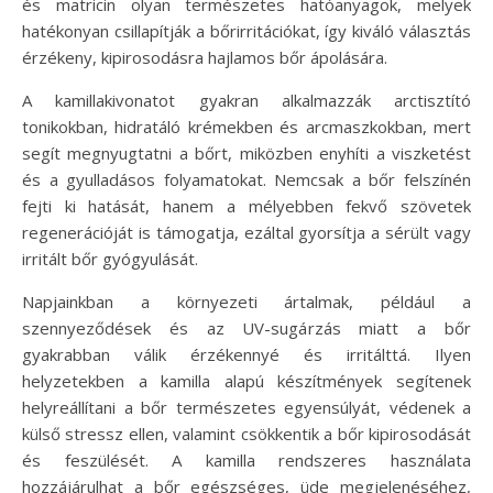
és matricin olyan természetes hatóanyagok, melyek
hatékonyan csillapítják a bőrirritációkat, így kiváló választás
érzékeny, kipirosodásra hajlamos bőr ápolására.
A kamillakivonatot gyakran alkalmazzák arctisztító
tonikokban, hidratáló krémekben és arcmaszkokban, mert
segít megnyugtatni a bőrt, miközben enyhíti a viszketést
és a gyulladásos folyamatokat. Nemcsak a bőr felszínén
fejti ki hatását, hanem a mélyebben fekvő szövetek
regenerációját is támogatja, ezáltal gyorsítja a sérült vagy
irritált bőr gyógyulását.
Napjainkban a környezeti ártalmak, például a
szennyeződések és az UV-sugárzás miatt a bőr
gyakrabban válik érzékennyé és irritálttá. Ilyen
helyzetekben a kamilla alapú készítmények segítenek
helyreállítani a bőr természetes egyensúlyát, védenek a
külső stressz ellen, valamint csökkentik a bőr kipirosodását
és feszülését. A kamilla rendszeres használata
hozzájárulhat a bőr egészséges, üde megjelenéséhez,