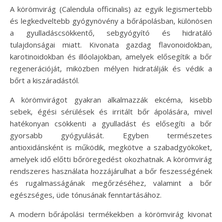
A körömvirág (Calendula officinalis) az egyik legismertebb
és legkedveltebb gyógynövény a bőrápolásban, különösen
a gyulladáscsökkentő, sebgyógyító és hidratáló
tulajdonságai miatt. Kivonata gazdag flavonoidokban,
karotinoidokban és illóolajokban, amelyek elősegítik a bőr
regenerációját, miközben mélyen hidratálják és védik a
bőrt a kiszáradástól.
A körömvirágot gyakran alkalmazzák ekcéma, kisebb
sebek, égési sérülések és irritált bőr ápolására, mivel
hatékonyan csökkenti a gyulladást és elősegíti a bőr
gyorsabb gyógyulását. Egyben természetes
antioxidánsként is működik, megkötve a szabadgyököket,
amelyek idő előtti bőröregedést okozhatnak. A körömvirág
rendszeres használata hozzájárulhat a bőr feszességének
és rugalmasságának megőrzéséhez, valamint a bőr
egészséges, üde tónusának fenntartásához.
A modern bőrápolási termékekben a körömvirág kivonat