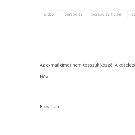
arcbőr
bőrápolás
bőrápolási tippek
b
Az e-mail címet nem tesszük közzé.
A kötele
Név
E-mail cím