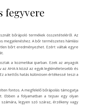
s fegyvere
asznált bőrápoló termékek összetételéről. Az
los megjelenéshez. A bőr természetes hámlási
netlen bőrt eredményezhet. Ezért váltak egyre
t.
hoztak a kozmetikai iparban. Ezek az anyagok
jsav az AHA-k közül az egyik legkíméletesebb és
Ez a kettős hatás különösen értékessé teszi a
lten fontos. A megfelelő bőrápolás támogatja
yét. Ebben a folyamatban a tejsav egy olyan
s számára, legyen szó száraz, érzékeny vagy