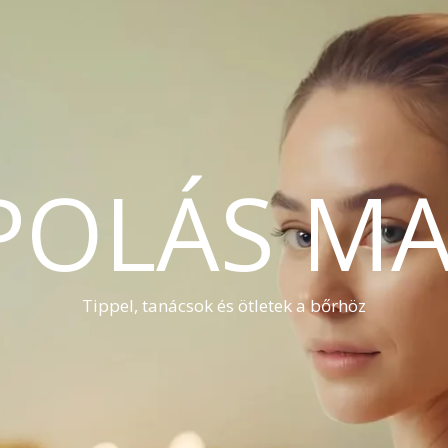
POLÁS MA
Tippel, tanácsok és ötletek a bőrhöz