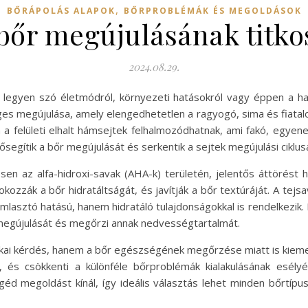
,
BŐRÁPOLÁS ALAPOK
BŐRPROBLÉMÁK ÉS MEGOLDÁSOK
 bőr megújulásának titko
2024.08.29.
 legyen szó életmódról, környezeti hatásokról vagy éppen a h
s megújulása, amely elengedhetetlen a ragyogó, sima és fiata
 a felületi elhalt hámsejtek felhalmozódhatnak, ami fakó, egye
gítik a bőr megújulását és serkentik a sejtek megújulási ciklusá
en az alfa-hidroxi-savak (AHA-k) területén, jelentős áttörést 
fokozzák a bőr hidratáltságát, és javítják a bőr textúráját. A te
sztó hatású, hanem hidratáló tulajdonságokkal is rendelkezik. 
 megújulását és megőrzi annak nedvességtartalmát.
tikai kérdés, hanem a bőr egészségének megőrzése miatt is kieme
t, és csökkenti a különféle bőrproblémák kialakulásának esél
d megoldást kínál, így ideális választás lehet minden bőrtípu