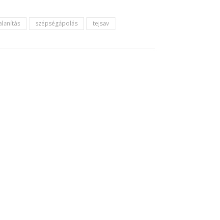
alanítás
szépségápolás
tejsav