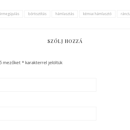
őrmegújulás
bőrtisztítás
hámlasztás
kémiai hámlasztó
ránct
SZÓLJ HOZZÁ
ző mezőket
*
karakterrel jelöltük