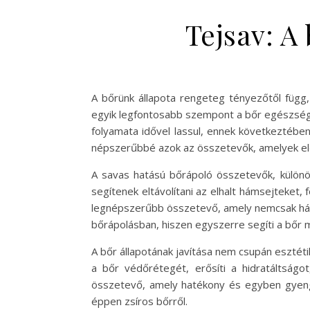
Tejsav: A
A bőrünk állapota rengeteg tényezőtől függ,
egyik legfontosabb szempont a bőr egészsége
folyamata idővel lassul, ennek következtében
népszerűbbé azok az összetevők, amelyek előse
A savas hatású bőrápoló összetevők, különös
segítenek eltávolítani az elhalt hámsejteket, 
legnépszerűbb összetevő, amely nemcsak hámla
bőrápolásban, hiszen egyszerre segíti a bőr
A bőr állapotának javítása nem csupán eszté
a bőr védőrétegét, erősíti a hidratáltságo
összetevő, amely hatékony és egyben gyengé
éppen zsíros bőrről.