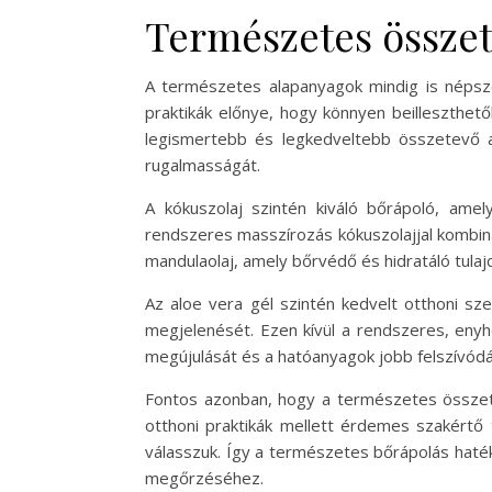
Természetes összete
A természetes alapanyagok mindig is népszer
praktikák előnye, hogy könnyen beilleszthet
legismertebb és legkedveltebb összetevő a 
rugalmasságát.
A kókuszolaj szintén kiváló bőrápoló, ame
rendszeres masszírozás kókuszolajjal kombiná
mandulaolaj, amely bőrvédő és hidratáló tulajd
Az aloe vera gél szintén kedvelt otthoni sz
megjelenését. Ezen kívül a rendszeres, enyh
megújulását és a hatóanyagok jobb felszívódá
Fontos azonban, hogy a természetes összete
otthoni praktikák mellett érdemes szakértő 
válasszuk. Így a természetes bőrápolás haté
megőrzéséhez.