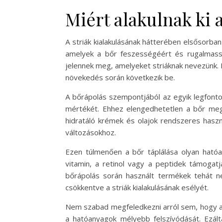
Miért alakulnak ki 
A striák kialakulásának hátterében elsősorban
amelyek a bőr feszességéért és rugalmassá
jelennek meg, amelyeket striáknak nevezünk.
növekedés során következik be.
A bőrápolás szempontjából az egyik legfonto
mértékét. Ehhez elengedhetetlen a bőr megf
hidratáló krémek és olajok rendszeres haszn
változásokhoz.
Ezen túlmenően a bőr táplálása olyan hatóan
vitamin, a retinol vagy a peptidek támogatj
bőrápolás során használt termékek tehát ne
csökkentve a striák kialakulásának esélyét.
Nem szabad megfeledkezni arról sem, hogy a b
a hatóanyagok mélyebb felszívódását. Ezál