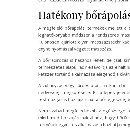
Hatékony bőrápolás
A megfelelő bőrápolási termékek mellett a t
leghatékonyabb módszer a rendszeres massz
Különösen ajánlott olyan masszázstechnikák
enyhe nyomással végzett masszázs.
A bőrradírozás is hasznos lehet, de csak kím
természetes alapú radír eltávolítja az elhal
kétszer történő alkalmazása elegendő a kíván
A zuhanyzás vagy fürdés után, amikor a bőr 
nedvesség megkötésére. Ez a lépés jelentő
testmozgás is hozzájárulhat a bőr egészségéhe
Nem szabad megfeledkezni az egészséges éle
mind-mind hozzájárulnak ahhoz, hogy bőrünk 
termékek együttes alkalmazása hozhatja meg