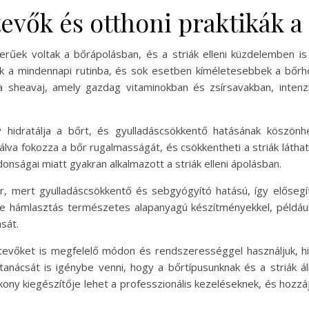
vők és otthoni praktikák a 
űek voltak a bőrápolásban, és a striák elleni küzdelemben is
ők a mindennapi rutinba, és sok esetben kíméletesebbek a bőrhö
sheavaj, amely gazdag vitaminokban és zsírsavakban, intenzíve
ly hidratálja a bőrt, és gyulladáscsökkentő hatásának köszön
lva fokozza a bőr rugalmasságát, és csökkentheti a striák láth
onságai miatt gyakran alkalmazott a striák elleni ápolásban.
er, mert gyulladáscsökkentő és sebgyógyító hatású, így elősegít
e hámlasztás természetes alapanyagú készítményekkel, például
sát.
vőket is megfelelő módon és rendszerességgel használjuk, hi
tanácsát is igénybe venni, hogy a bőrtípusunknak és a striák 
kony kiegészítője lehet a professzionális kezeléseknek, és hoz