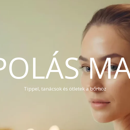
POLÁS MA
Tippel, tanácsok és ötletek a bőrhöz