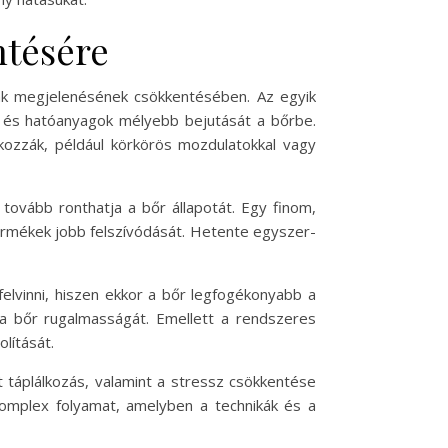
ntésére
riák megjelenésének csökkentésében. Az egyik
 és hatóanyagok mélyebb bejutását a bőrbe.
kozzák, például körkörös mozdulatokkal vagy
 tovább ronthatja a bőr állapotát. Egy finom,
termékek jobb felszívódását. Hetente egyszer-
elvinni, hiszen ekkor a bőr legfogékonyabb a
a bőr rugalmasságát. Emellett a rendszeres
lítását.
táplálkozás, valamint a stressz csökkentése
 komplex folyamat, amelyben a technikák és a