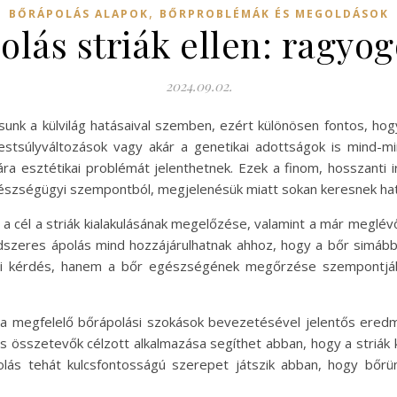
,
BŐRÁPOLÁS ALAPOK
BŐRPROBLÉMÁK ÉS MEGOLDÁSOK
lás striák ellen: ragyog
2024.09.02.
sunk a külvilág hatásaival szemben, ezért különösen fontos, hog
testsúlyváltozások vagy akár a genetikai adottságok is mind-m
ra esztétikai problémát jelenthetnek. Ezek a finom, hosszanti
egészségügyi szempontból, megjelenésük miatt sokan keresnek h
a cél a striák kialakulásának megelőzése, valamint a már meglévők
ndszeres ápolás mind hozzájárulhatnak ahhoz, hogy a bőr simá
kai kérdés, hanem a bőr egészségének megőrzése szempontjáb
 a megfelelő bőrápolási szokások bevezetésével jelentős eredm
összetevők célzott alkalmazása segíthet abban, hogy a striák
ápolás tehát kulcsfontosságú szerepet játszik abban, hogy bő