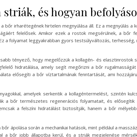
a striák, és hogyan befolyáso
 a bőr irharétegének hirtelen megnyúlása áll. Ez a megnyúlás a 
gáért felelősek. Amikor ezek a rostok megsérülnek, a bőr fe
 Ez a folyamat leggyakrabban gyors testsúlyváltozás, terhesség,
sabb tényező, hogy megelőzzük a kollagén- és elasztinrostok sér
elelő hidratálása, amely segít megőrizni a bőr rugalmasságát 
álata elősegíti a bőr víztartalmának fenntartását, ami hozzájár
yagokkal, amelyek serkentik a kollagéntermelést, szintén kul
ák a bőr természetes regenerációs folyamatait, és elősegítik a
mcsak a felszíni hidratálást biztosítják, hanem a bőr mélyebb
őr ápolása során a mechanikai hatások, mint például a masszázs
tal a bőr jobb állapotba kerül, és a striák megjelenése mérs