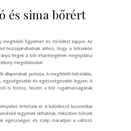
ó és sima bőrért
y megfelelő figyelmet és törődést kapjon. Az
ind hozzájárulhatnak ahhoz, hogy a bőrünkön
 irányú hegek a bőr irharétegének megnyúlása
atékony megoldásokat.
 állapotának javítása. A megfelelő hidratálás,
bb, egységesebb és egészségesebb legyen. A
ól is fontos, hiszen a bőr rugalmasságának
ényeket érhetünk el. A különböző kozmetikai
 kevésbé legyenek láthatóak, miközben bőrünk
rünk egészséges és szép maradjon a változó