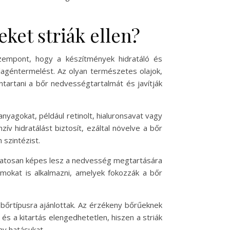
ket striák ellen?
szempont, hogy a készítmények hidratáló és
agéntermelést. Az olyan természetes olajok,
ntartani a bőr nedvességtartalmát és javítják
óanyagokat, például retinolt, hialuronsavat vagy
ív hidratálást biztosít, ezáltal növelve a bőr
 szintézist.
yamatosan képes lesz a nedvesség megtartására
mokat is alkalmazni, amelyek fokozzák a bőr
 bőrtípusra ajánlottak. Az érzékeny bőrűeknek
és a kitartás elengedhetetlen, hiszen a striák
ny hatásukat.