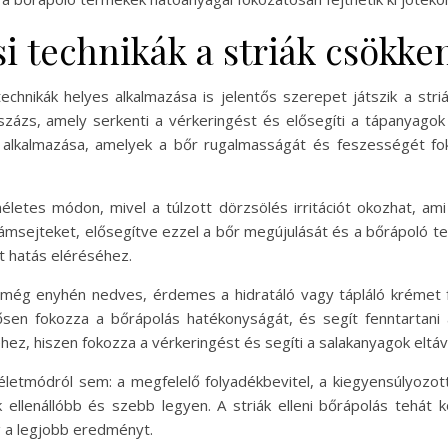
i technikák a striák csökke
echnikák helyes alkalmazása is jelentős szerepet játszik a st
ázs, amely serkenti a vérkeringést és elősegíti a tápanyagok
 alkalmazása, amelyek a bőr rugalmasságát és feszességét fo
életes módon, mivel a túlzott dörzsölés irritációt okozhat, ami
t hámsejteket, elősegítve ezzel a bőr megújulását és a bőrápoló 
t hatás eléréséhez.
még enyhén nedves, érdemes a hidratáló vagy tápláló krémet f
sen fokozza a bőrápolás hatékonyságát, és segít fenntartani 
z, hiszen fokozza a vérkeringést és segíti a salakanyagok eltávo
tmódról sem: a megfelelő folyadékbevitel, a kiegyensúlyozott 
ellenállóbb és szebb legyen. A striák elleni bőrápolás tehát
 a legjobb eredményt.