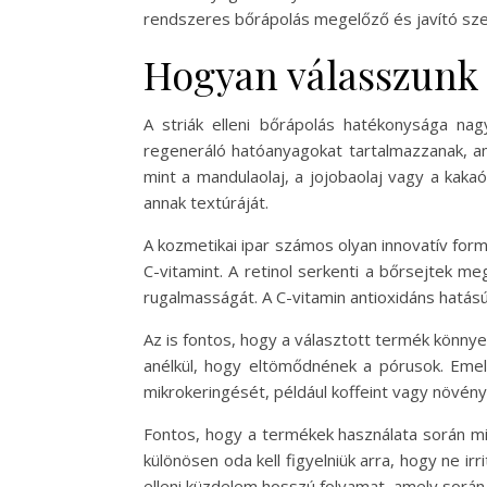
rendszeres bőrápolás megelőző és javító szere
Hogyan válasszunk 
A striák elleni bőrápolás hatékonysága na
regeneráló hatóanyagokat tartalmazzanak, a
mint a mandulaolaj, a jojobaolaj vagy a kaka
annak textúráját.
A kozmetikai ipar számos olyan innovatív formul
C-vitamint. A retinol serkenti a bőrsejtek me
rugalmasságát. A C-vitamin antioxidáns hatású,
Az is fontos, hogy a választott termék könny
anélkül, hogy eltömődnének a pórusok. Emel
mikrokeringését, például koffeint vagy növény
Fontos, hogy a termékek használata során min
különösen oda kell figyelniük arra, hogy ne i
elleni küzdelem hosszú folyamat, amely során