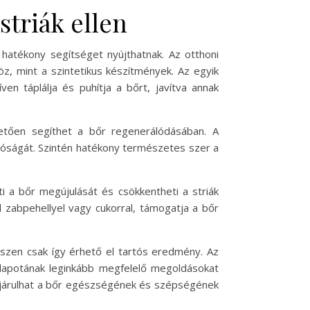
striák ellen
 hatékony segítséget nyújthatnak. Az otthoni
z, mint a szintetikus készítmények. Az egyik
n táplálja és puhítja a bőrt, javítva annak
hetően segíthet a bőr regenerálódásában. A
atóságát. Szintén hatékony természetes szer a
i a bőr megújulását és csökkentheti a striák
 zabpehellyel vagy cukorral, támogatja a bőr
szen csak így érhető el tartós eredmény. Az
állapotának leginkább megfelelő megoldásokat
zájárulhat a bőr egészségének és szépségének