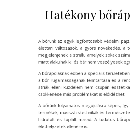
Hatékony bőrápo
A bőrünk az egyik legfontosabb védelmi pajz
élettani változások, a gyors növekedés, a 
megjelenjenek a striák, amelyek sokak számá
miatt alakulnak ki, és bár nem veszélyesek 
A bőrápolásnak ebben a speciális területében 
a bőr rugalmasságának fenntartása és a re
striák elleni küzdelem nem csupán esztéti
csökkenése más problémákat is előidézhet.
A bőrünk folyamatos megújulásra képes, így
termékek, masszázstechnikák és természetes 
hidratált és táplált marad. A tudatos bőr
élethelyzetek ellenére is.