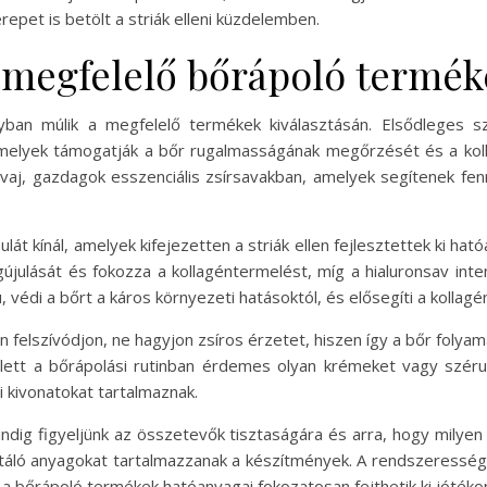
pet is betölt a striák elleni küzdelemben.
megfelelő bőrápoló terméke
gyban múlik a megfelelő termékek kiválasztásán. Elsődleges 
melyek támogatják a bőr rugalmasságának megőrzését és a koll
óvaj, gazdagok esszenciális zsírsavakban, amelyek segítenek fen
át kínál, amelyek kifejezetten a striák ellen fejlesztettek ki hat
gújulását és fokozza a kollagéntermelést, míg a hialuronsav intenz
 védi a bőrt a káros környezeti hatásoktól, és elősegíti a kollagén
en felszívódjon, ne hagyjon zsíros érzetet, hiszen így a bőr fol
lett a bőrápolási rutinban érdemes olyan krémeket vagy széru
i kivonatokat tartalmaznak.
dig figyeljünk az összetevők tisztaságára és arra, hogy milyen
rritáló anyagokat tartalmazzanak a készítmények. A rendszeresség 
 a bőrápoló termékek hatóanyagai fokozatosan fejthetik ki jótéko