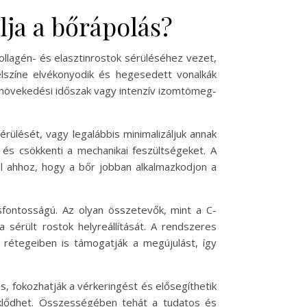
lja a bőrápolás?
kollagén- és elasztinrostok sérüléséhez vezet,
lszíne elvékonyodik és hegesedett vonalkák
 növekedési időszak vagy intenzív izomtömeg-
ülését, vagy legalábbis minimalizáljuk annak
és csökkenti a mechanikai feszültségeket. A
ul ahhoz, hogy a bőr jobban alkalmazkodjon a
csfontosságú. Az olyan összetevők, mint a C-
 sérült rostok helyreállítását. A rendszeres
 rétegeiben is támogatják a megújulást, így
, fokozhatják a vérkeringést és elősegíthetik
éklődhet. Összességében tehát a tudatos és