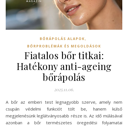
,
BŐRÁPOLÁS ALAPOK
BŐRPROBLÉMÁK ÉS MEGOLDÁSOK
Fiatalos bőr titkai:
Hatékony anti-ageing
bőrápolás
2025.11.06.
A bőr az emberi test legnagyobb szerve, amely nem
csupán védelmi funkciót tölt be, hanem külső
megjelenésünk leglátványosabb része is. Az idő múlásával
azonban a bőr természetes öregedési folyamatai