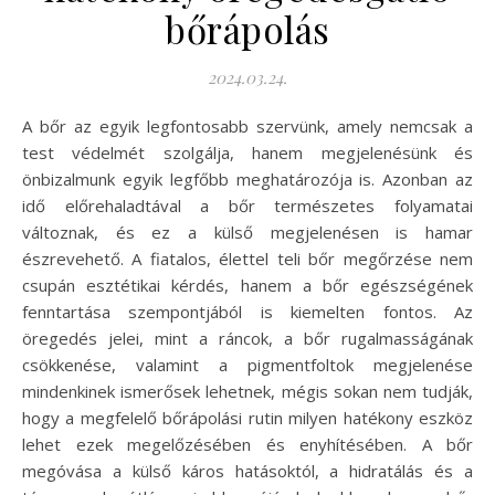
bőrápolás
2024.03.24.
A bőr az egyik legfontosabb szervünk, amely nemcsak a
test védelmét szolgálja, hanem megjelenésünk és
önbizalmunk egyik legfőbb meghatározója is. Azonban az
idő előrehaladtával a bőr természetes folyamatai
változnak, és ez a külső megjelenésen is hamar
észrevehető. A fiatalos, élettel teli bőr megőrzése nem
csupán esztétikai kérdés, hanem a bőr egészségének
fenntartása szempontjából is kiemelten fontos. Az
öregedés jelei, mint a ráncok, a bőr rugalmasságának
csökkenése, valamint a pigmentfoltok megjelenése
mindenkinek ismerősek lehetnek, mégis sokan nem tudják,
hogy a megfelelő bőrápolási rutin milyen hatékony eszköz
lehet ezek megelőzésében és enyhítésében. A bőr
megóvása a külső káros hatásoktól, a hidratálás és a