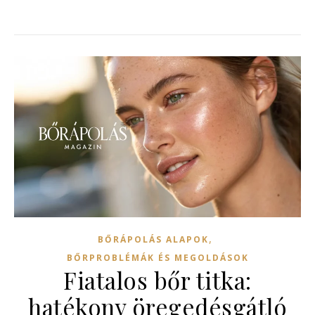
,
BŐRÁPOLÁS ALAPOK
BŐRPROBLÉMÁK ÉS MEGOLDÁSOK
Fiatalos bőr titka:
hatékony öregedésgátló