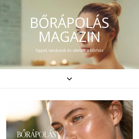
BŐRÁPOLÁS
MAGAZIN
Tippel, tanácsok és ötletek a bőrhöz