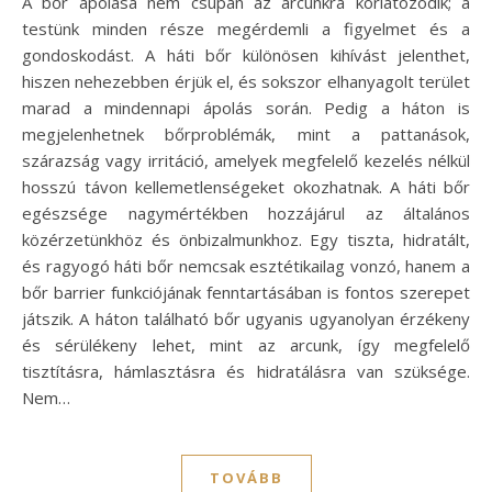
A bőr ápolása nem csupán az arcunkra korlátozódik; a
testünk minden része megérdemli a figyelmet és a
gondoskodást. A háti bőr különösen kihívást jelenthet,
hiszen nehezebben érjük el, és sokszor elhanyagolt terület
marad a mindennapi ápolás során. Pedig a háton is
megjelenhetnek bőrproblémák, mint a pattanások,
szárazság vagy irritáció, amelyek megfelelő kezelés nélkül
hosszú távon kellemetlenségeket okozhatnak. A háti bőr
egészsége nagymértékben hozzájárul az általános
közérzetünkhöz és önbizalmunkhoz. Egy tiszta, hidratált,
és ragyogó háti bőr nemcsak esztétikailag vonzó, hanem a
bőr barrier funkciójának fenntartásában is fontos szerepet
játszik. A háton található bőr ugyanis ugyanolyan érzékeny
és sérülékeny lehet, mint az arcunk, így megfelelő
tisztításra, hámlasztásra és hidratálásra van szüksége.
Nem…
TOVÁBB