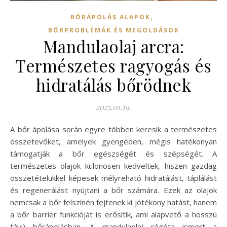
,
BŐRÁPOLÁS ALAPOK
BŐRPROBLÉMÁK ÉS MEGOLDÁSOK
Mandulaolaj arcra:
Természetes ragyogás és
hidratálás bőrödnek
2025.01.19.
A bőr ápolása során egyre többen keresik a természetes
összetevőket, amelyek gyengéden, mégis hatékonyan
támogatják a bőr egészségét és szépségét. A
természetes olajok különösen kedveltek, hiszen gazdag
összetételükkel képesek mélyreható hidratálást, táplálást
és regenerálást nyújtani a bőr számára. Ezek az olajok
nemcsak a bőr felszínén fejtenek ki jótékony hatást, hanem
a bőr barrier funkcióját is erősítik, ami alapvető a hosszú
távú bőrápolásban. A mandulaolaj régóta ismert a