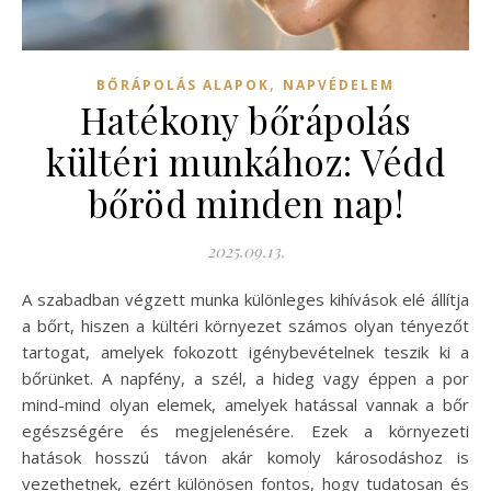
,
BŐRÁPOLÁS ALAPOK
NAPVÉDELEM
Hatékony bőrápolás
kültéri munkához: Védd
bőröd minden nap!
2025.09.13.
A szabadban végzett munka különleges kihívások elé állítja
a bőrt, hiszen a kültéri környezet számos olyan tényezőt
tartogat, amelyek fokozott igénybevételnek teszik ki a
bőrünket. A napfény, a szél, a hideg vagy éppen a por
mind-mind olyan elemek, amelyek hatással vannak a bőr
egészségére és megjelenésére. Ezek a környezeti
hatások hosszú távon akár komoly károsodáshoz is
vezethetnek, ezért különösen fontos, hogy tudatosan és