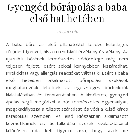
Gyengéd bőrápolás a baba
első hat hetében
2025.10.08.
A baba bőre az első pillanatoktól kezdve különleges
törődést igényel, hiszen rendkívül érzékeny és vékony. Az
újszülött bőrének természetes védőrétege még nem
teljesen fejlett, ezért sokkal könnyebben kiszáradhat,
irritálódhat vagy allergiás reakciókat válthat ki. Ezért a baba
első heteiben alkalmazott bőrápolási szokások
meghatározóak lehetnek az egészséges bőrfunkciók
kialakulásában és fenntartásában. A kíméletes, gyengéd
ápolás segít megőrizni a bőr természetes egyensúlyát,
megakadályozza a túlzott száradást és védi a külső káros
hatásokkal szemben. Az első időszakban alkalmazott
kozmetikumok és tisztálkodási szerek kiválasztásánál
különösen oda kell figyelni arra, hogy azok ne