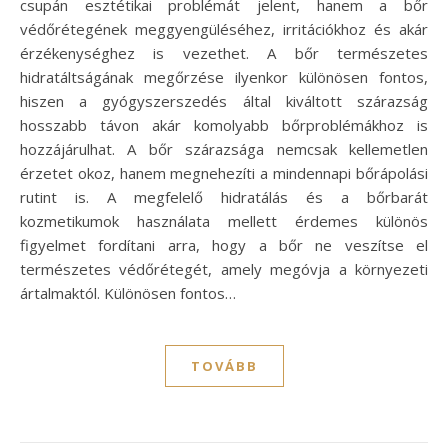
csupán esztétikai problémát jelent, hanem a bőr
védőrétegének meggyengüléséhez, irritációkhoz és akár
érzékenységhez is vezethet. A bőr természetes
hidratáltságának megőrzése ilyenkor különösen fontos,
hiszen a gyógyszerszedés által kiváltott szárazság
hosszabb távon akár komolyabb bőrproblémákhoz is
hozzájárulhat. A bőr szárazsága nemcsak kellemetlen
érzetet okoz, hanem megnehezíti a mindennapi bőrápolási
rutint is. A megfelelő hidratálás és a bőrbarát
kozmetikumok használata mellett érdemes különös
figyelmet fordítani arra, hogy a bőr ne veszítse el
természetes védőrétegét, amely megóvja a környezeti
ártalmaktól. Különösen fontos…
TOVÁBB