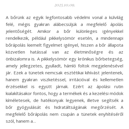
2025.10.09.
A bőrünk az egyik legfontosabb védelmi vonal a külvilág
felé, mégis gyakran alábecsüljük a megfelelő ápolás
jelentőségét. Amikor a bőr különleges igényekkel
rendelkezik, például pikkelysömör esetén, a mindennapi
bőrápolás kiemelt figyelmet igényel, hiszen a bőr állapota
közvetlen hatással van az életminőségre és az
önbizalomra is. A pikkelysömör egy krónikus bőrbetegség,
amely jellegzetes, gyulladt, hámló foltok megjelenésével
jár. Ezek a tünetek nemcsak esztétikai kihívást jelentenek,
hanem gyakran viszketéssel, irritációval és kellemetlen
érzésekkel is együtt járnak. Ezért az ápolási rutin
kialakításakor fontos, hogy a termékek és a kezelési módok
kíméletesek, de hatékonyak legyenek, illetve segítsék a
bőr gyógyulását és hidratáltságának megőrzését. A
megfelelő bőrápolás nem csupán a tünetek enyhítéséről
szól, hanem a…