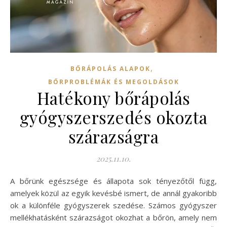
,
BŐRÁPOLÁS ALAPOK
BŐRPROBLÉMÁK ÉS MEGOLDÁSOK
Hatékony bőrápolás
gyógyszerszedés okozta
szárazságra
2025.11.10.
A bőrünk egészsége és állapota sok tényezőtől függ,
amelyek közül az egyik kevésbé ismert, de annál gyakoribb
ok a különféle gyógyszerek szedése. Számos gyógyszer
mellékhatásként szárazságot okozhat a bőrön, amely nem