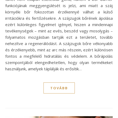
funkciójának meggyengülését is jelzi, ami miatt a száj
környéki bőr fokozottan érzékennyé válhat a külső
irritációkra és fertőzésekre. A szájzugok bőrének ápolása
ezért különleges figyelmet igényel, hiszen a mindennapi
tevékenységek – mint az evés, beszéd vagy mosolygás –
folyamatos mozgásban tartják ezt a területet, tovább
nehezítve a regenerálódást. A szájzugok bőre vékonyabb
és érzékenyebb, mint az arc más részein, ezért különösen
fontos a megfelelő hidratálás és védelem. A bőrápolás
szempontjából elengedhetetlen, hogy olyan termékeket
használjunk, amelyek táplálják és erősítik…
TOVÁBB