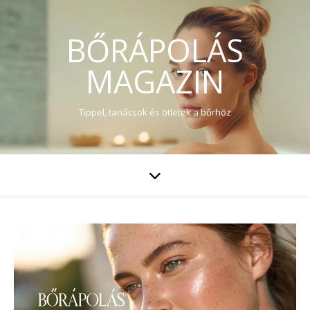
BŐRÁPOLÁS
MAGAZIN
Tippel, tanácsok és ötletek a bőrhöz