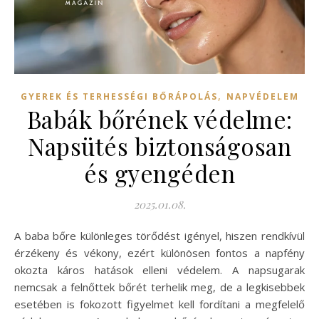
,
GYEREK ÉS TERHESSÉGI BŐRÁPOLÁS
NAPVÉDELEM
Babák bőrének védelme:
Napsütés biztonságosan
és gyengéden
2025.01.08.
A baba bőre különleges törődést igényel, hiszen rendkívül
érzékeny és vékony, ezért különösen fontos a napfény
okozta káros hatások elleni védelem. A napsugarak
nemcsak a felnőttek bőrét terhelik meg, de a legkisebbek
esetében is fokozott figyelmet kell fordítani a megfelelő