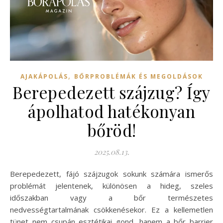
,
AJAKÁPOLÁS
BŐRPROBLÉMÁK ÉS MEGOLDÁSOK
Berepedezett szájzug? Így
ápolhatod hatékonyan
bőröd!
2025.08.13.
Berepedezett, fájó szájzugok sokunk számára ismerős
problémát jelentenek, különösen a hideg, szeles
időszakban vagy a bőr természetes
nedvességtartalmának csökkenésekor. Ez a kellemetlen
tünet nem csupán esztétikai gond, hanem a bőr barrier