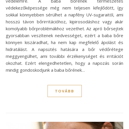
védelemre. A baba bőrének természetes
védekezőképessége még nem teljesen kifejlődött, így
sokkal könnyebben sérülhet a napfény UV-sugaraitól, ami
hosszú távon bőrirritációhoz, kipirosodáshoz vagy akár
komolyabb bőrproblémákhoz vezethet. Az apró bőrsejtek
gyorsabban veszítenek nedvességet, ezért a baba bőre
könnyen kiszáradhat, ha nem kap megfelelő ápolást és
hidratálást. A napsütés hatására a bőr védőrétege
meggyengülhet, ami további érzékenységet és irritációt
okozhat. Ezért elengedhetetlen, hogy a napozás során
mindig gondoskodjunk a baba bőrének…
TOVÁBB