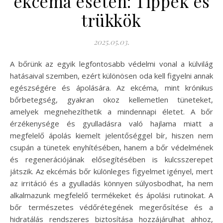
ekcéma esetén: Tippek és
trükkök
2025.05.03.
A bőrünk az egyik legfontosabb védelmi vonal a külvilág
hatásaival szemben, ezért különösen oda kell figyelni annak
egészségére és ápolására. Az ekcéma, mint krónikus
bőrbetegség, gyakran okoz kellemetlen tüneteket,
amelyek megnehezíthetik a mindennapi életet. A bőr
érzékenysége és gyulladásra való hajlama miatt a
megfelelő ápolás kiemelt jelentőséggel bír, hiszen nem
csupán a tünetek enyhítésében, hanem a bőr védelmének
és regenerációjának elősegítésében is kulcsszerepet
játszik. Az ekcémás bőr különleges figyelmet igényel, mert
az irritáció és a gyulladás könnyen súlyosbodhat, ha nem
alkalmazunk megfelelő termékeket és ápolási rutinokat. A
bőr természetes védőrétegének megerősítése és a
hidratálás rendszeres biztosítása hozzájárulhat ahhoz,