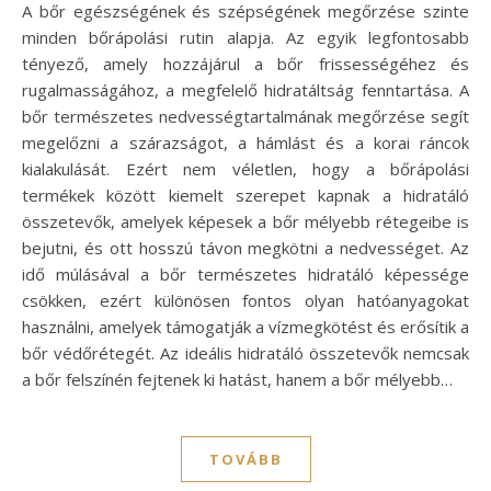
A bőr egészségének és szépségének megőrzése szinte
minden bőrápolási rutin alapja. Az egyik legfontosabb
tényező, amely hozzájárul a bőr frissességéhez és
rugalmasságához, a megfelelő hidratáltság fenntartása. A
bőr természetes nedvességtartalmának megőrzése segít
megelőzni a szárazságot, a hámlást és a korai ráncok
kialakulását. Ezért nem véletlen, hogy a bőrápolási
termékek között kiemelt szerepet kapnak a hidratáló
összetevők, amelyek képesek a bőr mélyebb rétegeibe is
bejutni, és ott hosszú távon megkötni a nedvességet. Az
idő múlásával a bőr természetes hidratáló képessége
csökken, ezért különösen fontos olyan hatóanyagokat
használni, amelyek támogatják a vízmegkötést és erősítik a
bőr védőrétegét. Az ideális hidratáló összetevők nemcsak
a bőr felszínén fejtenek ki hatást, hanem a bőr mélyebb…
TOVÁBB