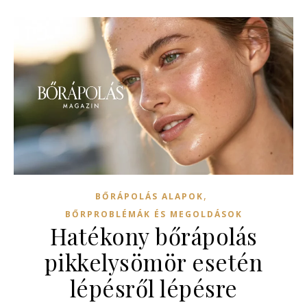
,
BŐRÁPOLÁS ALAPOK
BŐRPROBLÉMÁK ÉS MEGOLDÁSOK
Hatékony bőrápolás
pikkelysömör esetén
lépésről lépésre