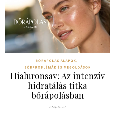
,
BŐRÁPOLÁS ALAPOK
BŐRPROBLÉMÁK ÉS MEGOLDÁSOK
Hialuronsav: Az intenzív
hidratálás titka
bőrápolásban
2024.11.20.