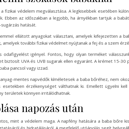
a fizikai védelem megválasztása. A legkisebbek esetében különö
. Ebben az időszakban a legjobb, ha árnyékban tartjuk a babát,
-sugárzás hatását.
mmel ellátott anyagokat választani, amelyek kifejezetten a ba
 amelyek további fizikai védelmet nyújtanak a fej és a szem érzé
 odafigyelést igényel. Fontos, hogy olyan terméket válasszun
t biztosít UVA és UVB sugarak ellen egyaránt. A krémet 15-30 per
baba pancsol vagy izzad.
anyag-mentes napvédők kíméletesek a baba bőréhez, nem okoznak 
 esetekben érzékenységet válthatnak ki. Emellett ügyelni kel
 területek könnyen irritálódhatnak.
lása napozás után
ntos, mint a védelem maga. A napfény hatására a baba bőre kiszá
atásáról és hidratálásáról. A megfelelő utóápolás segít helyreál