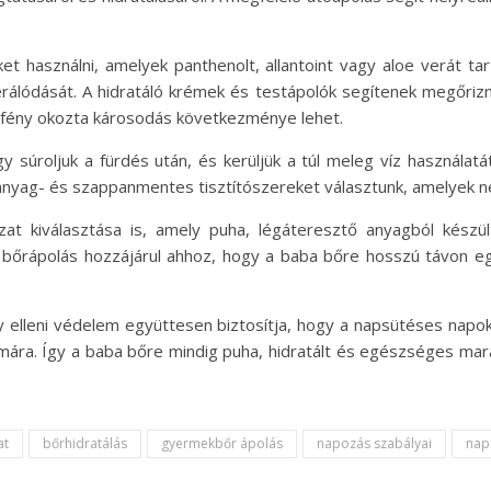
 használni, amelyek panthenolt, allantoint vagy aloe verát ta
rálódását. A hidratáló krémek és testápolók segítenek megőri
fény okozta károsodás következménye lehet.
 súroljuk a fürdés után, és kerüljük a túl meleg víz használat
tanyag- és szappanmentes tisztítószereket választunk, amelyek nem
at kiválasztása is, amely puha, légáteresztő anyagból készült
 bőrápolás hozzájárul ahhoz, hogy a baba bőre hosszú távon e
elleni védelem együttesen biztosítja, hogy a napsütéses napo
ámára. Így a baba bőre mindig puha, hidratált és egészséges m
at
bőrhidratálás
gyermekbőr ápolás
napozás szabályai
nap