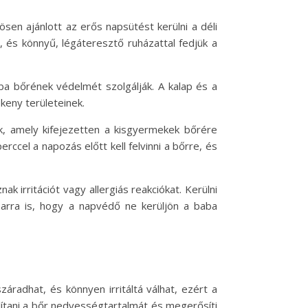
sen ajánlott az erős napsütést kerülni a déli
 és könnyű, légáteresztő ruházattal fedjük a
ba bőrének védelmét szolgálják. A kalap és a
keny területeinek.
k, amely kifejezetten a kisgyermekek bőrére
ccel a napozás előtt kell felvinni a bőrre, és
irritációt vagy allergiás reakciókat. Kerülni
l arra is, hogy a napvédő ne kerüljön a baba
radhat, és könnyen irritáltá válhat, ezért a
lítani a bőr nedvességtartalmát és megerősíti