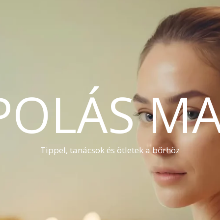
POLÁS MA
Tippel, tanácsok és ötletek a bőrhöz