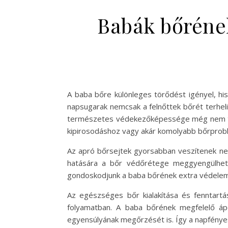
Babák bőréne
A baba bőre különleges törődést igényel, hi
napsugarak nemcsak a felnőttek bőrét terheli
természetes védekezőképessége még nem telje
kipirosodáshoz vagy akár komolyabb bőrprob
Az apró bőrsejtek gyorsabban veszítenek ned
hatására a bőr védőrétege meggyengülhet,
gondoskodjunk a baba bőrének extra védele
Az egészséges bőr kialakítása és fenntart
folyamatban. A baba bőrének megfelelő áp
egyensúlyának megőrzését is. Így a napfénye