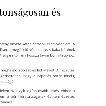
tonságosan és
pfény okozta káros hatások elleni védelem. A
rdítani a megfelelő védelemre. A baba bőrének
ugaraitól, ami hosszú távon bőrirritációhoz,
megfelelő ápolást és hidratálást. A napsütés
ngedhetetlen, hogy a napozás során mindig
masságát.
édelem az egyik legfontosabb lépés ebben a
nem a bőr hidratáltságának és természetes
számára.