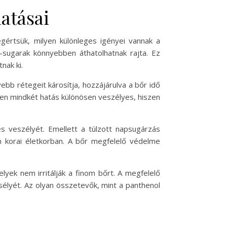
atásai
értsük, milyen különleges igényei vannak a
sugarak könnyebben áthatolhatnak rajta. Ez
nak ki.
b rétegeit károsítja, hozzájárulva a bőr idő
ében mindkét hatás különösen veszélyes, hiszen
és veszélyét. Emellett a túlzott napsugárzás
n korai életkorban. A bőr megfelelő védelme
yek nem irritálják a finom bőrt. A megfelelő
élyét. Az olyan összetevők, mint a panthenol