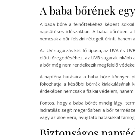
A baba bőrének egye
A baba bőre a felnőttekéhez képest sokkal
napsütéses időszakban. A baba bőrében a h
nemcsak a bőr felszíni rétegeit érinti, hanem 
Az UV-sugárzás két fő típusa, az UVA és UVB
előtti öregedéséhez, az UVB sugarak inkább a 
a bőr még nem rendelkezik megfelelő védeke
A napfény hatására a baba bőre könnyen piro
fokozhatja a későbbi bőrrák kialakulásának
érdekében nemcsak a fizikai védelem, hanem a
Fontos, hogy a baba bőrét mindig lágy, term
hidratálás segít megerősíteni a bőr termész
vagy az aloe vera, nyugtató hatásukkal támo
Biztonságos napvé