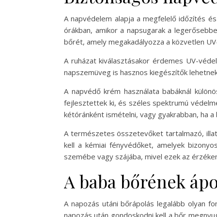
A napvédelem alapja a megfelelő időzítés és 
órákban, amikor a napsugarak a legerősebbek
bőrét, amely megakadályozza a közvetlen UV
A ruházat kiválasztásakor érdemes UV-védele
napszemüveg is hasznos kiegészítők lehetnek,
A napvédő krém használata babáknál különös
fejlesztettek ki, és széles spektrumú védelme
kétóránként ismételni, vagy gyakrabban, ha a 
A természetes összetevőket tartalmazó, illat
kell a kémiai fényvédőket, amelyek bizonyos
szemébe vagy szájába, mivel ezek az érzékeny
A baba bőrének ápo
A napozás utáni bőrápolás legalább olyan fo
napozás után gondoskodni kell a bőr megnyugt