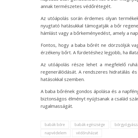
annak természetes védőrétegét.
Az utóápolás során érdemes olyan termékeket
nyugtató hatásukkal támogatják a bőr regene
hámlást vagy a bőrkeményedést, amely a nap
Fontos, hogy a baba bőrét ne dörzsöljük vagy
érzékeny bőrt. A fürdetéshez legjobb, ha illa
Az utóápolás része lehet a megfelelő ruház
regenerálódását. A rendszeres hidratálás és
hatásokkal szemben.
A baba bőrének gondos ápolása és a napfény 
biztonságos élményt nyújtsanak a család sz
rugalmasságát.
babák bőre
babák egészsége
bőrgyógyász
napvédelem
védőruházat