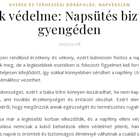
,
GYEREK ÉS TERHESSÉGI BŐRÁPOLÁS
NAPVÉDELEM
k védelme: Napsütés biz
gyengéden
2025.01.08.
szen rendkívül érzékeny és vékony, ezért különösen fontos a na
k meg, de a legkisebbek esetében is fokozott figyelmet kell fo
sen kifejlődött, így sokkal könnyebben sérülhet a napfény UV-s
lémákhoz vezethet.
vességet, ezért a baba bőre könnyen kiszáradhat, ha nem kap 
 ami további érzékenységet és irritációt okozhat. Ezért ele
méről, hogy megőrizzük annak egészségét és természetes rugal
ása már a legkisebb korban elkezdődik, és a napfény elleni v
olása nemcsak a külső behatások elleni védelmet jelenti, ha
s napok is örömteli és biztonságos élménnyé válhatnak a család 