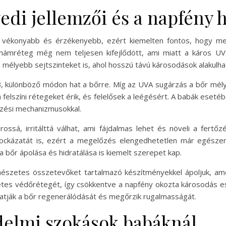
di jellemzői és a napfény h
 vékonyabb és érzékenyebb, ezért kiemelten fontos, hogy meg
ámréteg még nem teljesen kifejlődött, ami miatt a káros UV-
a mélyebb sejtszinteket is, ahol hosszú távú károsodások alakulhat
, különböző módon hat a bőrre. Míg az UVA sugárzás a bőr mélyeb
felszíni rétegeket érik, és felelősek a leégésért. A babák eset
zési mechanizmusokkal.
ssá, irritálttá válhat, ami fájdalmas lehet és növeli a fertőz
 kockázatát is, ezért a megelőzés elengedhetetlen már egésze
 bőr ápolása és hidratálása is kiemelt szerepet kap.
észetes összetevőket tartalmazó készítményekkel ápoljuk, amel
etes védőrétegét, így csökkentve a napfény okozta károsodás es
gatják a bőr regenerálódását és megőrzik rugalmasságát.
delmi szokások babáknál