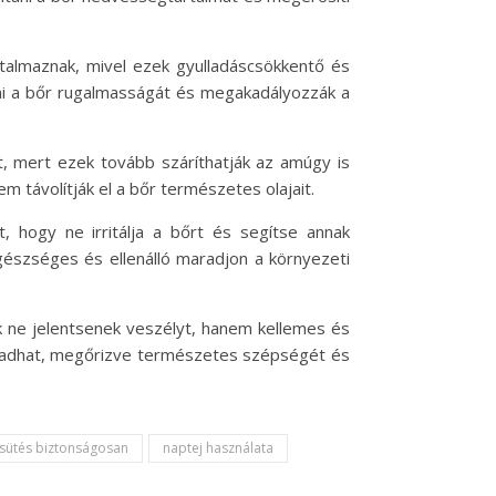
rtalmaznak, mivel ezek gyulladáscsökkentő és
zni a bőr rugalmasságát és megakadályozzák a
át, mert ezek tovább száríthatják az amúgy is
 távolítják el a bőr természetes olajait.
, hogy ne irritálja a bőrt és segítse annak
gészséges és ellenálló maradjon a környezeti
k ne jelentsenek veszélyt, hanem kellemes és
aradhat, megőrizve természetes szépségét és
sütés biztonságosan
naptej használata