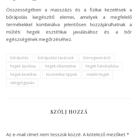
Összességében a masszázs és a fizikai kezelések a
bőrápolás kiegészítő elemei, amelyek a megfelelő
termékekkel kombinálva jelentősen hozzájárulhatnak a
műtéti hegek esztétikai javulásához és a bőr
egészségének megőrzéséhez.
bőrápolás
bőrápolási tanácsok
bőrregeneráció
hegek ápolása
hegek eltüntetése
hegek halványítása
hegek kezelése
kozmetikai tippek
műtéti hegek
sebgyógyulás
SZÓLJ HOZZÁ
Az e-mail címet nem tesszük közzé.
A kötelező mezőket
*