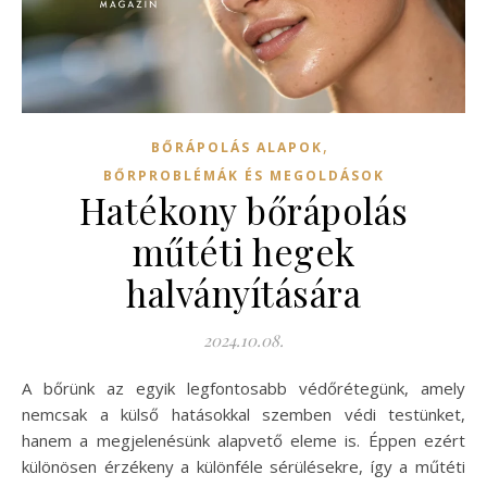
,
BŐRÁPOLÁS ALAPOK
BŐRPROBLÉMÁK ÉS MEGOLDÁSOK
Hatékony bőrápolás
műtéti hegek
halványítására
2024.10.08.
A bőrünk az egyik legfontosabb védőrétegünk, amely
nemcsak a külső hatásokkal szemben védi testünket,
hanem a megjelenésünk alapvető eleme is. Éppen ezért
különösen érzékeny a különféle sérülésekre, így a műtéti