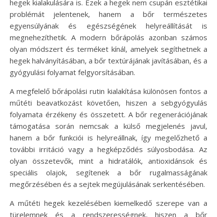
hegek kialakulására is. Ezek a hegek nem csupán esztétikai
problémát jelentenek, hanem a bőr természetes
egyensúlyának és egészségének helyreállítását is
megnehezíthetik. A modern bőrápolás azonban számos
olyan módszert és terméket kínál, amelyek segíthetnek a
hegek halványításában, a bőr textúrájának javításában, és a
gyógyulási folyamat felgyorsításában.
A megfelelő bőrápolási rutin kialakítása különösen fontos a
műtéti beavatkozást követően, hiszen a sebgyógyulás
folyamata érzékeny és összetett. A bőr regenerációjának
támogatása során nemcsak a külső megjelenés javul,
hanem a bőr funkciói is helyreállnak, így megelőzhető a
további irritáció vagy a hegképződés súlyosbodása. Az
olyan összetevők, mint a hidratálók, antioxidánsok és
speciális olajok, segítenek a bőr rugalmasságának
megőrzésében és a sejtek megújulásának serkentésében.
A műtéti hegek kezelésében kiemelkedő szerepe van a
türelemnek és a rendszerességnek, hiszen a bőr