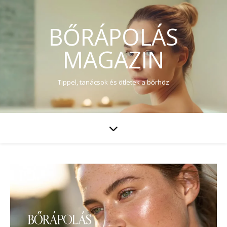
BŐRÁPOLÁS
MAGAZIN
Tippel, tanácsok és ötletek a bőrhöz