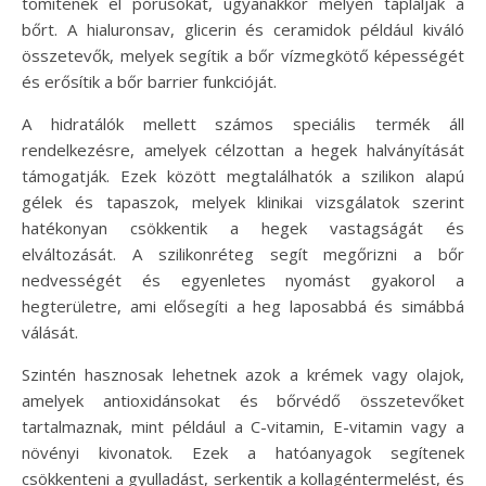
tömítenek el pórusokat, ugyanakkor mélyen táplálják a
bőrt. A hialuronsav, glicerin és ceramidok például kiváló
összetevők, melyek segítik a bőr vízmegkötő képességét
és erősítik a bőr barrier funkcióját.
A hidratálók mellett számos speciális termék áll
rendelkezésre, amelyek célzottan a hegek halványítását
támogatják. Ezek között megtalálhatók a szilikon alapú
gélek és tapaszok, melyek klinikai vizsgálatok szerint
hatékonyan csökkentik a hegek vastagságát és
elváltozását. A szilikonréteg segít megőrizni a bőr
nedvességét és egyenletes nyomást gyakorol a
hegterületre, ami elősegíti a heg laposabbá és simábbá
válását.
Szintén hasznosak lehetnek azok a krémek vagy olajok,
amelyek antioxidánsokat és bőrvédő összetevőket
tartalmaznak, mint például a C-vitamin, E-vitamin vagy a
növényi kivonatok. Ezek a hatóanyagok segítenek
csökkenteni a gyulladást, serkentik a kollagéntermelést, és