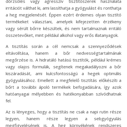
dörzsölés vagy agresszív tisztítószerek használata
irritációt válthat ki, ami lassíthatja a gyógyulást és ronthatja
a heg megjelenését. Éppen ezért érdemes olyan tisztító
termékeket választani, amelyek kifejezetten érzékeny
vagy sérült bőrre készültek, és nem tartalmaznak irritáló
összetevőket, mint például alkohol vagy erős illatanyagok.
A tisztítás során a cél nemcsak a szennyeződések
eltávolítása, hanem a bőr nedvességtartalmának
megőrzése is. A hidratáló hatású tisztítók, például krémes
vagy olajos formulák, segítenek megakadályozni a bőr
kiszáradását, ami kulcsfontosságú a hegek optimális
gyógyulásához. Emellett a megfelelő tisztítás előkészíti a
bőrt a további ápoló termékek befogadására, így azok
hatóanyagai mélyebben és hatékonyabban szívódhatnak
fel.
Az is lényeges, hogy a tisztítás ne csak a napi rutin része
legyen, hanem része legyen a sebgyógyulás
megfigyelésének is. A heg környékének rendszeres