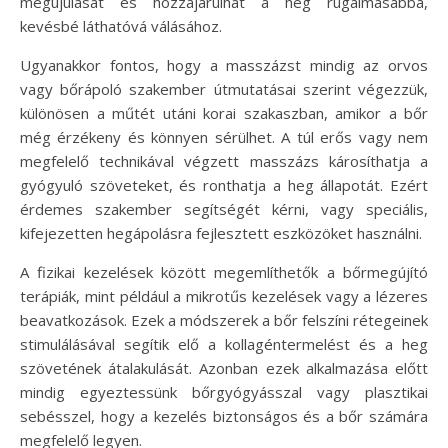
megújulását és hozzájárulhat a heg rugalmasabbá,
kevésbé láthatóvá válásához.
Ugyanakkor fontos, hogy a masszázst mindig az orvos
vagy bőrápoló szakember útmutatásai szerint végezzük,
különösen a műtét utáni korai szakaszban, amikor a bőr
még érzékeny és könnyen sérülhet. A túl erős vagy nem
megfelelő technikával végzett masszázs károsíthatja a
gyógyuló szöveteket, és ronthatja a heg állapotát. Ezért
érdemes szakember segítségét kérni, vagy speciális,
kifejezetten hegápolásra fejlesztett eszközöket használni.
A fizikai kezelések között megemlíthetők a bőrmegújító
terápiák, mint például a mikrotűs kezelések vagy a lézeres
beavatkozások. Ezek a módszerek a bőr felszíni rétegeinek
stimulálásával segítik elő a kollagéntermelést és a heg
szövetének átalakulását. Azonban ezek alkalmazása előtt
mindig egyeztessünk bőrgyógyásszal vagy plasztikai
sebésszel, hogy a kezelés biztonságos és a bőr számára
megfelelő legyen.