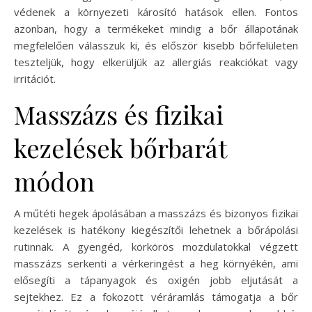
védenek a környezeti károsító hatások ellen. Fontos
azonban, hogy a termékeket mindig a bőr állapotának
megfelelően válasszuk ki, és először kisebb bőrfelületen
teszteljük, hogy elkerüljük az allergiás reakciókat vagy
irritációt.
Masszázs és fizikai
kezelések bőrbarát
módon
A műtéti hegek ápolásában a masszázs és bizonyos fizikai
kezelések is hatékony kiegészítői lehetnek a bőrápolási
rutinnak. A gyengéd, körkörös mozdulatokkal végzett
masszázs serkenti a vérkeringést a heg környékén, ami
elősegíti a tápanyagok és oxigén jobb eljutását a
sejtekhez. Ez a fokozott véráramlás támogatja a bőr