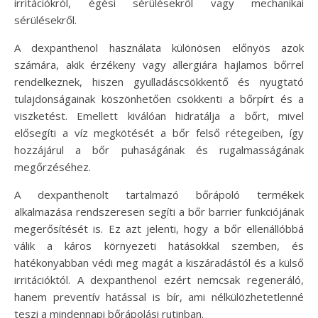
irritációkról, égési sérülésekről vagy mechanikai
sérülésekről.
A dexpanthenol használata különösen előnyös azok
számára, akik érzékeny vagy allergiára hajlamos bőrrel
rendelkeznek, hiszen gyulladáscsökkentő és nyugtató
tulajdonságainak köszönhetően csökkenti a bőrpírt és a
viszketést. Emellett kiválóan hidratálja a bőrt, mivel
elősegíti a víz megkötését a bőr felső rétegeiben, így
hozzájárul a bőr puhaságának és rugalmasságának
megőrzéséhez.
A dexpanthenolt tartalmazó bőrápoló termékek
alkalmazása rendszeresen segíti a bőr barrier funkciójának
megerősítését is. Ez azt jelenti, hogy a bőr ellenállóbbá
válik a káros környezeti hatásokkal szemben, és
hatékonyabban védi meg magát a kiszáradástól és a külső
irritációktól. A dexpanthenol ezért nemcsak regeneráló,
hanem preventív hatással is bír, ami nélkülözhetetlenné
teszi a mindennapi bőrápolási rutinban.