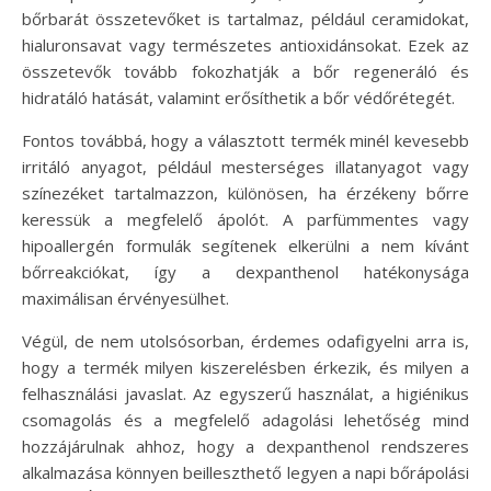
bőrbarát összetevőket is tartalmaz, például ceramidokat,
hialuronsavat vagy természetes antioxidánsokat. Ezek az
összetevők tovább fokozhatják a bőr regeneráló és
hidratáló hatását, valamint erősíthetik a bőr védőrétegét.
Fontos továbbá, hogy a választott termék minél kevesebb
irritáló anyagot, például mesterséges illatanyagot vagy
színezéket tartalmazzon, különösen, ha érzékeny bőrre
keressük a megfelelő ápolót. A parfümmentes vagy
hipoallergén formulák segítenek elkerülni a nem kívánt
bőrreakciókat, így a dexpanthenol hatékonysága
maximálisan érvényesülhet.
Végül, de nem utolsósorban, érdemes odafigyelni arra is,
hogy a termék milyen kiszerelésben érkezik, és milyen a
felhasználási javaslat. Az egyszerű használat, a higiénikus
csomagolás és a megfelelő adagolási lehetőség mind
hozzájárulnak ahhoz, hogy a dexpanthenol rendszeres
alkalmazása könnyen beilleszthető legyen a napi bőrápolási