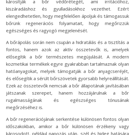
károsítják a bőr védőrétegét, ami irritációhoz,
kiszáradáshoz és gyulladásokhoz vezethet. Ezért
elengedhetetlen, hogy megfelelően ápoljuk és támogassuk
bőrünk regenerációs folyamatait, hogy megőrizzük
egészséges és ragyogó megjelenését.
A bőrápolás során nem csupán a hidratálás és a tisztítás a
fontos, hanem azok az aktív összetevők is, amelyek
elősegítik a bőr természetes megújulását. A modern
kozmetikai termékek egyre gyakrabban tartalmaznak olyan
hatóanyagokat, melyek támogatják a bőr anyagcseréjét,
és elősegítik a sérült bőrszövetek gyorsabb helyreállítását.
Ezek az összetevők nemcsak a bőr állapotának javításában
játszanak szerepet, hanem hozzájárulnak a bőr
rugalmasságának és egészséges tónusának
megőrzéséhez is.
A bőr regenerációjának serkentése különösen fontos olyan
időszakokban, amikor a bőr különösen érzékeny vagy
károsodott, például napozás után, szél és hideg hatására