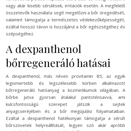
vagy akár kisebb sérülések, irritációk esetén. A megfelelő
összetevők használata segít megelőzni a bőr öregedését,
valamint támogatja a természetes védekezőképességét,
ezáltal hosszú távon is hozzájárul a bőr egészségéhez és
szépségéhez.
A dexpanthenol
bőrregeneráló hatásai
A dexpanthenol, más néven provitamin B5, az egyik
legismertebb és legszélesebb körben alkalmazott
bőrregeneráló hatóanyag a kozmetikumok világában. A
bőrbe jutva gyorsan átalakul pantoténsavvá, ami
kulcsfontosságú szerepet játszik a sejtek
anyagcseréjében és a bőr megújulási folyamataiban.
Ezáltal a dexpanthenol hatékonyan támogatja a sérült
bőrszövetek helyreállítását, legyen szó akár apróbb