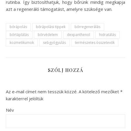
rutinba. Így biztosíthatjuk, hogy bőrünk mindig megkapja
azt a regeneráló támogatást, amelyre szüksége van.
bőrápolás
bőrápolási tippek
bőrregenerálás
bőrtáplálás
bőrvédelem
dexpanthenol
hidratálás
kozmetikumok
sebgyógyulás
természetes összetevők
SZÓLJ HOZZÁ
Az e-mail címet nem tesszük közzé.
A kötelező mezőket
*
karakterrel jelöltük
Név