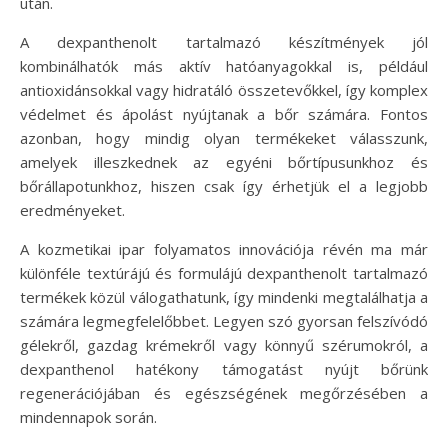
után.
A dexpanthenolt tartalmazó készítmények jól
kombinálhatók más aktív hatóanyagokkal is, például
antioxidánsokkal vagy hidratáló összetevőkkel, így komplex
védelmet és ápolást nyújtanak a bőr számára. Fontos
azonban, hogy mindig olyan termékeket válasszunk,
amelyek illeszkednek az egyéni bőrtípusunkhoz és
bőrállapotunkhoz, hiszen csak így érhetjük el a legjobb
eredményeket.
A kozmetikai ipar folyamatos innovációja révén ma már
különféle textúrájú és formulájú dexpanthenolt tartalmazó
termékek közül válogathatunk, így mindenki megtalálhatja a
számára legmegfelelőbbet. Legyen szó gyorsan felszívódó
gélekről, gazdag krémekről vagy könnyű szérumokról, a
dexpanthenol hatékony támogatást nyújt bőrünk
regenerációjában és egészségének megőrzésében a
mindennapok során.