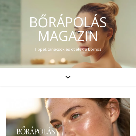
BŐRÁPOLÁS
MAGAZIN
Tippel, tanácsok és ötletek a bőrhöz