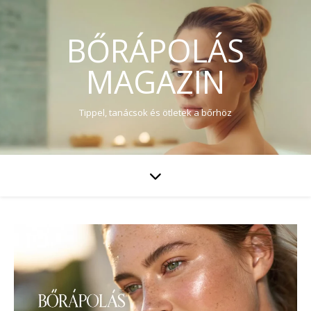
BŐRÁPOLÁS
MAGAZIN
Tippel, tanácsok és ötletek a bőrhöz