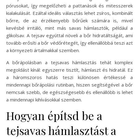
pórusokat, így megelőzheti a pattanások és mitesszerek
kialakulását. Ezáltal ideális választás lehet zsíros, kombinált
bőrre, de az érzékenyebb bőrűek számára is, mivel
kevésbé irritáló, mint más savas hámlasztók, például a
glikolsav. A tejsav egyúttal növeli a bőr hidratáltságát, ami
tovább erősíti a bőr védőrétegét, így ellenállóbbá teszi azt
a környezeti ártalmakkal szemben.
A bőrápolásban a tejsavas hámlasztás tehát komplex
megoldást kínál: egyszerre tisztít, hámlaszt és hidratál. Ez
a háromszoros hatás teszi különösen értékessé a
mindennapi bőrápolási rutinban, hiszen segítségével a bőr
nemcsak szebb, de egészségesebb és ellenállóbb is lehet
a mindennapi kihívásokkal szemben.
Hogyan építsd be a
tejsavas hámlasztást a