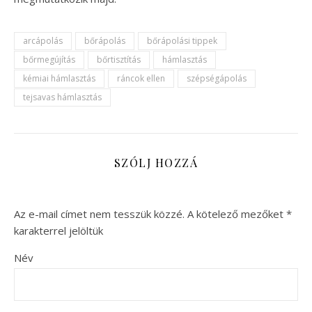
arcápolás
bőrápolás
bőrápolási tippek
bőrmegújítás
bőrtisztítás
hámlasztás
kémiai hámlasztás
ráncok ellen
szépségápolás
tejsavas hámlasztás
SZÓLJ HOZZÁ
Az e-mail címet nem tesszük közzé.
A kötelező mezőket
*
karakterrel jelöltük
Név