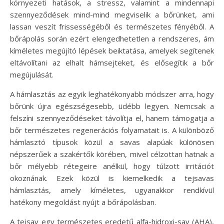
környezeti hatások, a stressz, valamint a mindennapi
szennyeződések mind-mind megviselik a bőrünket, ami
lassan veszít frissességéből és természetes fényéből. A
bőrápolás során ezért elengedhetetlen a rendszeres, ám
kíméletes megújító lépések beiktatása, amelyek segítenek
eltávolítani az elhalt hámsejteket, és elősegítik a bőr
megújulását.
A hámlasztás az egyik leghatékonyabb módszer arra, hogy
bőrünk újra egészségesebb, üdébb legyen. Nemcsak a
felszíni szennyeződéseket távolítja el, hanem támogatja a
bőr természetes regenerációs folyamatait is. A különböző
hámlasztó típusok közül a savas alapúak különösen
népszerűek a szakértők körében, mivel célzottan hatnak a
bőr mélyebb rétegeire anélkül, hogy túlzott irritációt
okoznának. Ezek közül is kiemelkedik a tejsavas
hámlasztás, amely kíméletes, ugyanakkor rendkívül
hatékony megoldást nyújt a bőrápolásban.
A tejsav egy természetes eredetű alfa-hidroxi-sav (AHA),