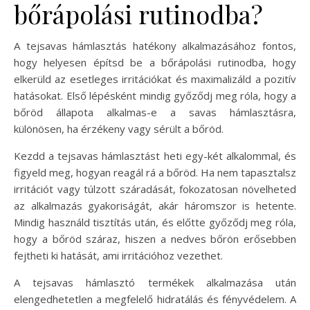
bőrápolási rutinodba?
A tejsavas hámlasztás hatékony alkalmazásához fontos,
hogy helyesen építsd be a bőrápolási rutinodba, hogy
elkerüld az esetleges irritációkat és maximalizáld a pozitív
hatásokat. Első lépésként mindig győződj meg róla, hogy a
bőröd állapota alkalmas-e a savas hámlasztásra,
különösen, ha érzékeny vagy sérült a bőröd.
Kezdd a tejsavas hámlasztást heti egy-két alkalommal, és
figyeld meg, hogyan reagál rá a bőröd. Ha nem tapasztalsz
irritációt vagy túlzott száradását, fokozatosan növelheted
az alkalmazás gyakoriságát, akár háromszor is hetente.
Mindig használd tisztítás után, és előtte győződj meg róla,
hogy a bőröd száraz, hiszen a nedves bőrön erősebben
fejtheti ki hatását, ami irritációhoz vezethet.
A tejsavas hámlasztó termékek alkalmazása után
elengedhetetlen a megfelelő hidratálás és fényvédelem. A