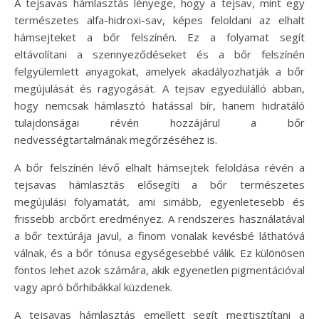
A tejsavas hámlasztás lényege, hogy a tejsav, mint egy
természetes alfa-hidroxi-sav, képes feloldani az elhalt
hámsejteket a bőr felszínén. Ez a folyamat segít
eltávolítani a szennyeződéseket és a bőr felszínén
felgyülemlett anyagokat, amelyek akadályozhatják a bőr
megújulását és ragyogását. A tejsav egyedülálló abban,
hogy nemcsak hámlasztó hatással bír, hanem hidratáló
tulajdonságai révén hozzájárul a bőr
nedvességtartalmának megőrzéséhez is.
A bőr felszínén lévő elhalt hámsejtek feloldása révén a
tejsavas hámlasztás elősegíti a bőr természetes
megújulási folyamatát, ami simább, egyenletesebb és
frissebb arcbőrt eredményez. A rendszeres használatával
a bőr textúrája javul, a finom vonalak kevésbé láthatóvá
válnak, és a bőr tónusa egységesebbé válik. Ez különösen
fontos lehet azok számára, akik egyenetlen pigmentációval
vagy apró bőrhibákkal küzdenek.
A tejsavas hámlasztás emellett segít megtisztítani a