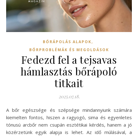
,
BŐRÁPOLÁS ALAPOK
BŐRPROBLÉMÁK ÉS MEGOLDÁSOK
Fedezd fel a tejsavas
hámlasztás bőrápoló
titkait
2025.07.18.
A bőr egészsége és szépsége mindannyiunk számára
kiemelten fontos, hiszen a ragyogó, sima és egyenletes
tónusú arcbőr nem csupán esztétikai kérdés, hanem a jó
közérzetünk egyik alapja is lehet. Az idő múlásával, a