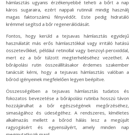
hámlasztás ugyanis érzékenyebbé teheti a bőrt a nap
káros sugaraira, ezért nappali rutinnál mindig használj
magas faktorszámú fényvédőt. Este pedig hidratáló
krémmel segítsd a bőr regenerálódását.
Fontos, hogy kerüld a tejsavas hámlasztás egyidejű
használatát más erős hámlasztókkal vagy irritáló hatású
összetevőkkel, például retinollal vagy benzoyl-peroxiddal,
mert ez a bőr túlzott megterheléséhez vezethet. A
bőrápolási rutin összeállításakor érdemes szakember
tanácsát kérni, hogy a tejsavas hámlasztás valóban a
bőröd igényeinek megfelelően legyen beépítve.
Összességében a tejsavas hámlasztás tudatos és
fokozatos bevezetése a bőrápolási rutinba hosszú távon
hozzájárulhat a bőr egészségének megőrzéséhez,
simaságához és üdeségéhez. A rendszeres, kíméletes
alkalmazás mellett a bőröd hálás lesz a megújult
ragyogásért és egyensúlyért, amely minden nap
megmutatkozik majd.