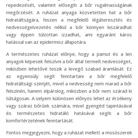
repedezését, valamint elősegíti a bőr rugalmasságának
megőrzését. A ruházat anyaga közvetetten hat a bőr
hidratáltságára, hiszen a megfelelő légáteresztés és
nedvességelvezetés nélkül a bőr könnyen kiszáradhat
vagy éppen túlzottan izzadhat, ami egyaránt káros
hatással van az epidermisz állapotára.
A természetes ruházat előnye, hogy a pamut és a len
anyagok képesek felszívni a bőr által termelt nedvességet,
miközben lehetővé teszik a levegő szabad áramlását. Ez
az egyensúly segít fenntartani a bőr megfelelő
hidratáltsági szintjét, mivel a nedvesség nem marad a bőr
felszínén, hanem elpárolog, miközben a bőr nem szárad ki
túlságosan. A selyem különösen előnyös lehet az érzékeny
vagy száraz bőrűek számára, mivel gyengéd tapintásával
és természetes hidratáló hatásával segíti a bőr
komfortérzetének fenntartását.
Fontos megjegyezni, hogy a ruházat mellett a mosószerek