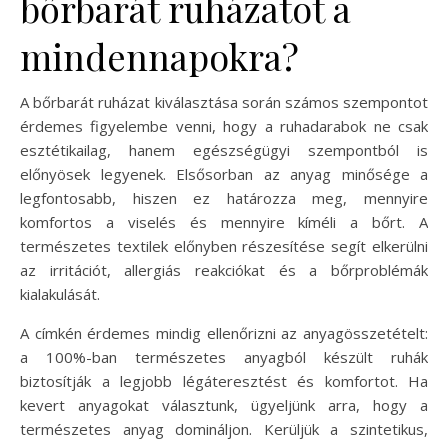
bőrbarát ruházatot a
mindennapokra?
A bőrbarát ruházat kiválasztása során számos szempontot
érdemes figyelembe venni, hogy a ruhadarabok ne csak
esztétikailag, hanem egészségügyi szempontból is
előnyösek legyenek. Elsősorban az anyag minősége a
legfontosabb, hiszen ez határozza meg, mennyire
komfortos a viselés és mennyire kíméli a bőrt. A
természetes textilek előnyben részesítése segít elkerülni
az irritációt, allergiás reakciókat és a bőrproblémák
kialakulását.
A címkén érdemes mindig ellenőrizni az anyagösszetételt:
a 100%-ban természetes anyagból készült ruhák
biztosítják a legjobb légáteresztést és komfortot. Ha
kevert anyagokat választunk, ügyeljünk arra, hogy a
természetes anyag domináljon. Kerüljük a szintetikus,