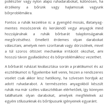
poliészter vagy nylon alapú ruhadarabokat, különösen, ha
érzékeny a bőrünk vagy hajlamosak vagyunk
bőrproblémákra.
Fontos a ruhák kezelése is: a gyengéd mosás, illatanyag-
mentes mosószerek és kerülendő vegyi anyagok mind
hozzájárulnak a ruhák bőrbarát tulajdonságainak
megőrzéséhez. Emellett érdemes olyan darabokat
választani, amelyek nem szorítanak vagy dörzsölnek, mivel
a túl szoros öltözet mechanikai irritációt okozhat, ami
hosszú távon gyulladáshoz és bőrproblémákhoz vezethet.
A bőrbarát ruházat kiválasztása során a praktikumot és az
esztétikumot is figyelembe kell venni, hiszen a rendszeres
viselet csak akkor lesz hatékony, ha szívesen hordjuk az
adott ruhadarabot. A természetes anyagokból készült
ruhák ma már széles választékban elérhetőek, így könnyen
találhatunk olyan darabokat, amelyek megfelelnek az
egyéni stílusunknak és bőrtípusunk igényeinek egyaránt.