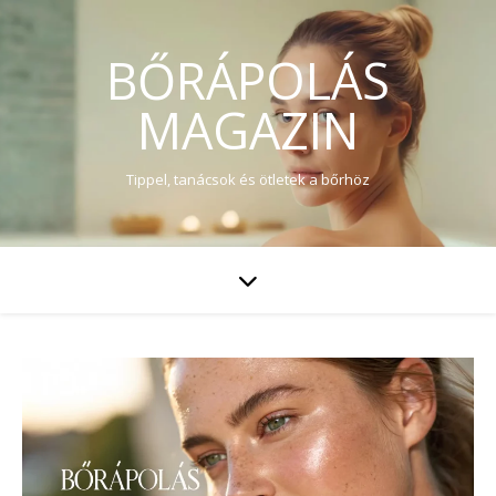
BŐRÁPOLÁS
MAGAZIN
Tippel, tanácsok és ötletek a bőrhöz