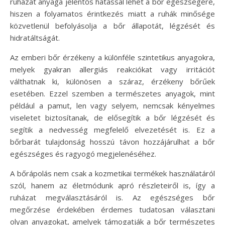
ruházat anyaga jelentős hatással lehet a bőr egészségére,
hiszen a folyamatos érintkezés miatt a ruhák minősége
közvetlenül befolyásolja a bőr állapotát, légzését és
hidratáltságát.
Az emberi bőr érzékeny a különféle szintetikus anyagokra,
melyek gyakran allergiás reakciókat vagy irritációt
válthatnak ki, különösen a száraz, érzékeny bőrűek
esetében. Ezzel szemben a természetes anyagok, mint
például a pamut, len vagy selyem, nemcsak kényelmes
viseletet biztosítanak, de elősegítik a bőr légzését és
segítik a nedvesség megfelelő elvezetését is. Ez a
bőrbarát tulajdonság hosszú távon hozzájárulhat a bőr
egészséges és ragyogó megjelenéséhez.
A bőrápolás nem csak a kozmetikai termékek használatáról
szól, hanem az életmódunk apró részleteiről is, így a
ruházat megválasztásáról is. Az egészséges bőr
megőrzése érdekében érdemes tudatosan választani
olyan anyagokat, amelyek támogatják a bőr természetes