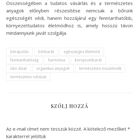
Összességében a tudatos vásárlás és a természetes
anyagok előnyben részesítése nemcsak a bőrünk
egészségét védi, hanem hozzájárul egy fenntarthatóbb,
környezettudatos életmódhoz is, amely hosszú távon
mindannyiunk javát szolgálja.
bőrápolás
bőrbarát
egészséges életmód
fenntarthatóság
harmónia
környezetbarát
öko divat
organikus anyagok
természetes összetevők
természetes ruházat
SZÓLJ HOZZÁ
Az e-mail címet nem tesszük közzé.
A kötelező mezőket
*
karakterrel jelöltük