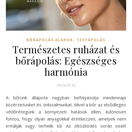
,
BŐRÁPOLÁS ALAPOK
TESTÁPOLÁS
Természetes ruházat és
bőrápolás: Egészséges
harmónia
2025.07.15.
A bőrünk állapota nagyban befolyásolja mindennapi
közérzetünket és önbizalmunkat. Mivel a bőr az elsődleges
védőrétegünk a környezeti hatások ellen, különösen
fontos, hogy olyan anyagokkal érintkezzen, amelyek nem
irritálják vagy terhelik túl. Az öltözködés során viselt