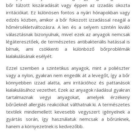
bőr túlzott kiszáradását vagy éppen az izzadás okozta
irritációkat. Ez különösen fontos a nyári hónapokban vagy
edzés közben, amikor a bőr fokozott izzadással reagál a
hőmérsékletváltozásra. A len és a selyem szintén kiváló
választásnak bizonyulnak, mivel ezek az anyagok nemcsak
légáteresztőek, de természetes antibakteriális hatással is
bírnak, ami csökkenti a különböző bőrproblémák
kialakulásának esélyét.
Ezzel szemben a szintetikus anyagok, mint a poliészter
vagy a nylon, gyakran nem engedik át a levegőt, így a bőr
könnyebben izzad alatta, ami irritációhoz és pattanások
kialakulásához vezethet. Ezek az anyagok ráadásul gyakran
tartalmaznak vegyi anyagokat, amelyek érzékeny
bőrűeknél allergiás reakciókat válthatnak ki. A természetes
textilek mindemellett kevesebb vegyszert igényelnek a
gyártás során, így használatuk nemcsak a bőrünknek,
hanem a környezetnek is kedvezőbb.