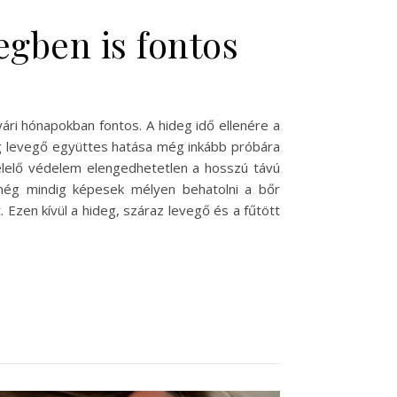
gben is fontos
ri hónapokban fontos. A hideg idő ellenére a
eg levegő együttes hatása még inkább próbára
felelő védelem elengedhetetlen a hosszú távú
még mindig képesek mélyen behatolni a bőr
. Ezen kívül a hideg, száraz levegő és a fűtött