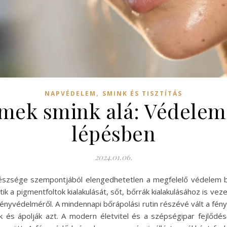
,
NAPVÉDELEM
SMINK ÉS TISZTÍTÁS
mek smink alá: Védelem 
lépésben
2024.01.06.
gészsége szempontjából elengedhetetlen a megfelelő védelem b
tik a pigmentfoltok kialakulását, sőt, bőrrák kialakulásához is 
ényvédelméről. A mindennapi bőrápolási rutin részévé vált a fé
ák és ápolják azt. A modern életvitel és a szépségipar fejlődé