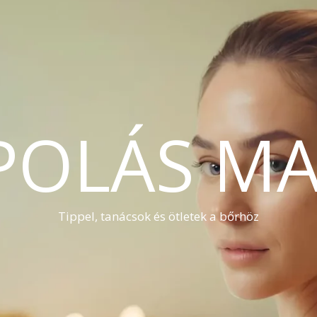
POLÁS MA
Tippel, tanácsok és ötletek a bőrhöz