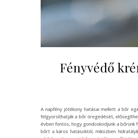
Fényvédő kré
A napfény jótékony hatásai mellett a bőr e
felgyorsíthatják a bőr öregedését, elősegíthe
évben fontos, hogy gondoskodjunk a bőrünk f
bőrt a káros hatásoktól, miközben hidratálj