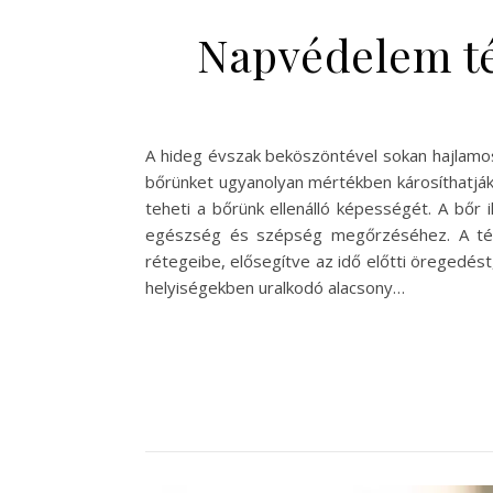
Napvédelem té
A hideg évszak beköszöntével sokan hajlamos
bőrünket ugyanolyan mértékben károsíthatják
teheti a bőrünk ellenálló képességét. A bőr
egészség és szépség megőrzéséhez. A téli
rétegeibe, elősegítve az idő előtti öregedést,
helyiségekben uralkodó alacsony…