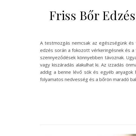
Friss Bőr Edzé
A testmozgás nemcsak az egészségünk és fiz
edzés során a fokozott vérkeringésnek és a
szennyeződések könnyebben távoznak. Ugyana
vagy kiszáradás alakulhat ki. Az izzadás ön
addig a benne lévő sók és egyéb anyagok ho
folyamatos nedvesség és a bőrön maradó bak