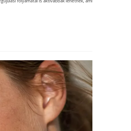
újulási folyamatai is aktívabbak lehetnek, ami