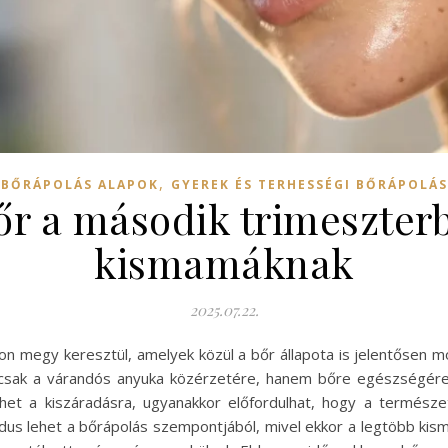
,
BŐRÁPOLÁS ALAPOK
GYEREK ÉS TERHESSÉGI BŐRÁPOLÁS
r a második trimeszter
kismamáknak
2025.07.22.
on megy keresztül, amelyek közül a bőr állapota is jelentősen m
mcsak a várandós anyuka közérzetére, hanem bőre egészségére
het a kiszáradásra, ugyanakkor előfordulhat, hogy a természet
s lehet a bőrápolás szempontjából, mivel ekkor a legtöbb kisma