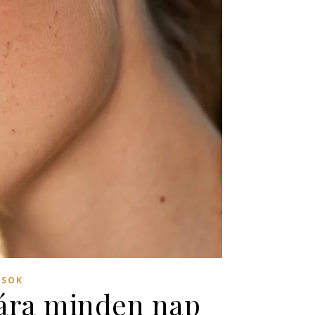
CSOK
sára minden nap