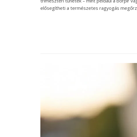
trimeszteri tünetek – mint például a bőrpír v
elősegítheti a természetes ragyogás megőrz