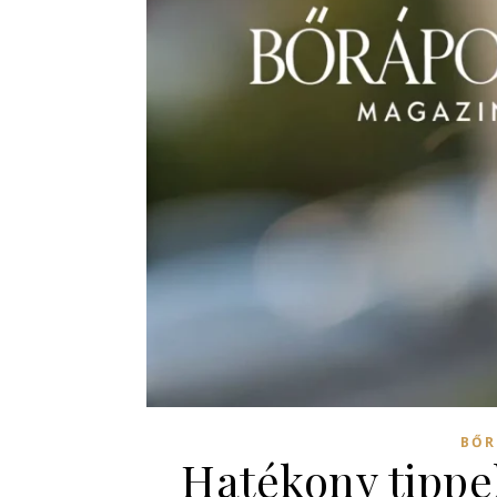
BŐR
Hatékony tippe