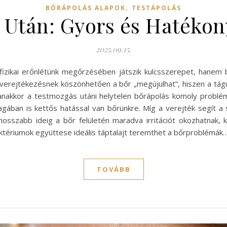
,
BŐRÁPOLÁS ALAPOK
TESTÁPOLÁS
s Után: Gyors és Hatékon
2025.09.15.
ikai erőnlétünk megőrzésében játszik kulcsszerepet, hanem bőr
 verejtékezésnek köszönhetően a bőr „megújulhat”, hiszen a tá
kkor a testmozgás utáni helytelen bőrápolás komoly problémák
magában is kettős hatással van bőrünkre. Míg a verejték segít 
sszabb ideig a bőr felületén maradva irritációt okozhatnak, k
tériumok együttese ideális táptalajt teremthet a bőrproblémák
TOVÁBB