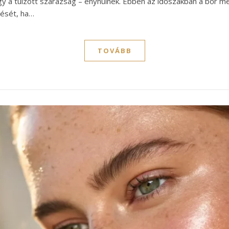
agy a túlzott szárazság – enyhülnek. Ebben az időszakban a bőr meg
ését, ha…
TOVÁBB