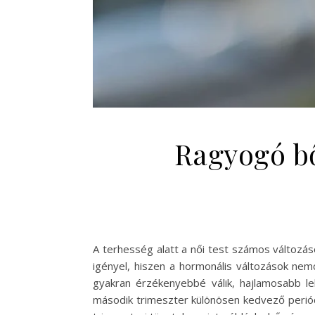
Ragyogó bő
A terhesség alatt a női test számos változás
igényel, hiszen a hormonális változások ne
gyakran érzékenyebbé válik, hajlamosabb le
második trimeszter különösen kedvező periódu