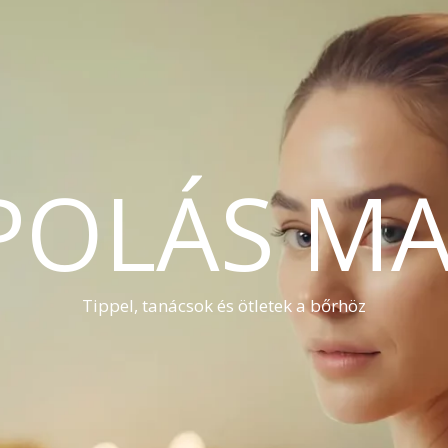
POLÁS MA
Tippel, tanácsok és ötletek a bőrhöz