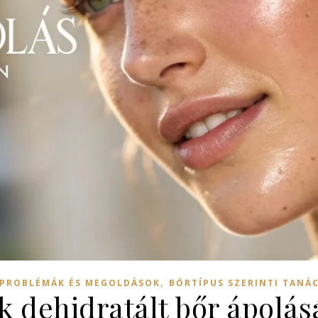
,
PROBLÉMÁK ÉS MEGOLDÁSOK
BŐRTÍPUS SZERINTI TANÁ
k dehidratált bőr ápolá