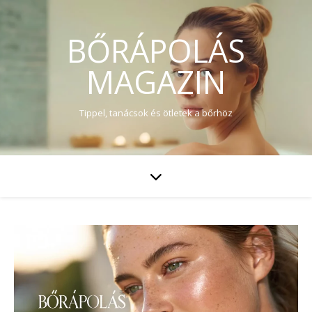
BŐRÁPOLÁS
MAGAZIN
Tippel, tanácsok és ötletek a bőrhöz