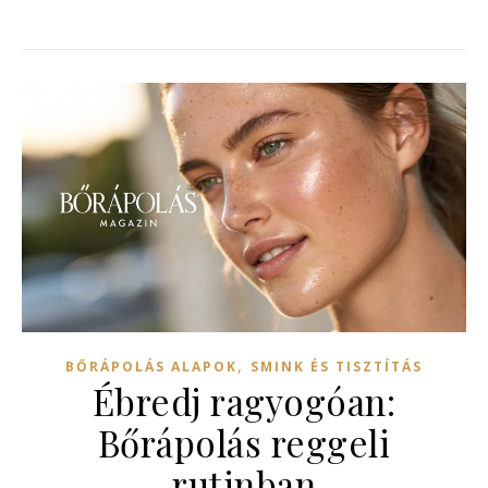
,
BŐRÁPOLÁS ALAPOK
SMINK ÉS TISZTÍTÁS
Ébredj ragyogóan:
Bőrápolás reggeli
rutinban