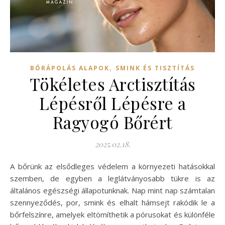
,
BŐRÁPOLÁS ALAPOK
SMINK ÉS TISZTÍTÁS
Tökéletes Arctisztítás
Lépésről Lépésre a
Ragyogó Bőrért
2025.02.18.
A bőrünk az elsődleges védelem a környezeti hatásokkal
szemben, de egyben a leglátványosabb tükre is az
általános egészségi állapotunknak. Nap mint nap számtalan
szennyeződés, por, smink és elhalt hámsejt rakódik le a
bőrfelszínre, amelyek eltömíthetik a pórusokat és különféle