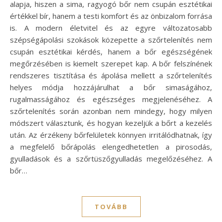
alapja, hiszen a sima, ragyogó bőr nem csupán esztétikai
értékkel bír, hanem a testi komfort és az önbizalom forrása
is. A modern életvitel és az egyre változatosabb
szépségápolási szokások közepette a szőrtelenítés nem
csupán esztétikai kérdés, hanem a bőr egészségének
megőrzésében is kiemelt szerepet kap. A bőr felszínének
rendszeres tisztítása és ápolása mellett a szőrtelenítés
helyes módja hozzájárulhat a bőr simaságához,
rugalmasságához és egészséges megjelenéséhez. A
szőrtelenítés során azonban nem mindegy, hogy milyen
módszert választunk, és hogyan kezeljük a bőrt a kezelés
után. Az érzékeny bőrfelületek könnyen irritálódhatnak, így
a megfelelő bőrápolás elengedhetetlen a pirosodás,
gyulladások és a szőrtüszőgyulladás megelőzéséhez. A
bőr…
TOVÁBB