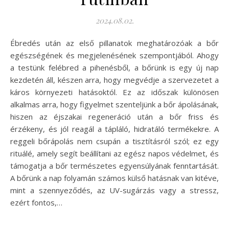
2024.08.02.
Ébredés után az első pillanatok meghatározóak a bőr
egészségének és megjelenésének szempontjából. Ahogy
a testünk felébred a pihenésből, a bőrünk is egy új nap
kezdetén áll, készen arra, hogy megvédje a szervezetet a
káros környezeti hatásoktól. Ez az időszak különösen
alkalmas arra, hogy figyelmet szenteljünk a bőr ápolásának,
hiszen az éjszakai regeneráció után a bőr friss és
érzékeny, és jól reagál a tápláló, hidratáló termékekre. A
reggeli bőrápolás nem csupán a tisztításról szól; ez egy
rituálé, amely segít beállítani az egész napos védelmet, és
támogatja a bőr természetes egyensúlyának fenntartását.
A bőrünk a nap folyamán számos külső hatásnak van kitéve,
mint a szennyeződés, az UV-sugárzás vagy a stressz,
ezért fontos,…