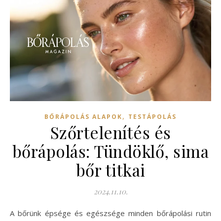
,
BŐRÁPOLÁS ALAPOK
TESTÁPOLÁS
Szőrtelenítés és
bőrápolás: Tündöklő, sima
bőr titkai
2024.11.10.
A bőrünk épsége és egészsége minden bőrápolási rutin