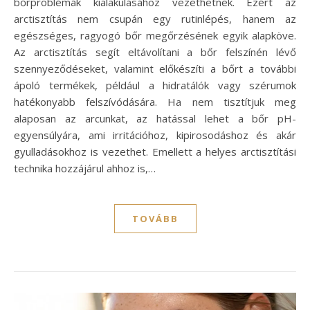
bőrproblémák kialakulásához vezethetnek. Ezért az
arctisztítás nem csupán egy rutinlépés, hanem az
egészséges, ragyogó bőr megőrzésének egyik alapköve.
Az arctisztítás segít eltávolítani a bőr felszínén lévő
szennyeződéseket, valamint előkészíti a bőrt a további
ápoló termékek, például a hidratálók vagy szérumok
hatékonyabb felszívódására. Ha nem tisztítjuk meg
alaposan az arcunkat, az hatással lehet a bőr pH-
egyensúlyára, ami irritációhoz, kipirosodáshoz és akár
gyulladásokhoz is vezethet. Emellett a helyes arctisztítási
technika hozzájárul ahhoz is,…
TOVÁBB