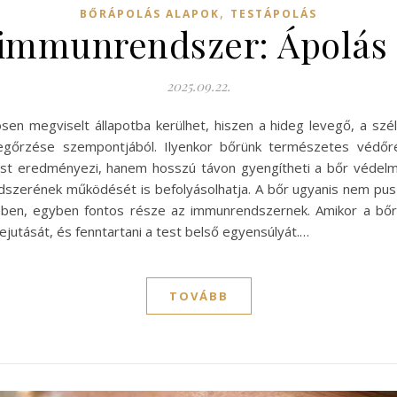
,
BŐRÁPOLÁS ALAPOK
TESTÁPOLÁS
 immunrendszer: Ápolás
2025.09.22.
en megviselt állapotba kerülhet, hiszen a hideg levegő, a szé
egőrzése szempontjából. Ilyenkor bőrünk természetes védő
ást eredményezi, hanem hosszú távon gyengítheti a bőr védelmé
zerének működését is befolyásolhatja. A bőr ugyanis nem pusz
emben, egyben fontos része az immunrendszernek. Amikor a bőr
utását, és fenntartani a test belső egyensúlyát.…
TOVÁBB