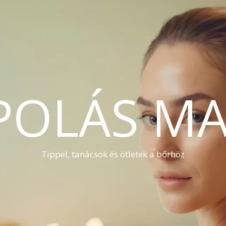
POLÁS MA
Tippel, tanácsok és ötletek a bőrhöz