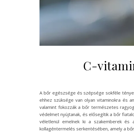
C-vitamin
A bőr egészsége és szépsége sokféle tényező
ehhez szüksége van olyan vitaminokra és an
valamint fokozzák a bőr természetes ragyog
védelmet nyújtanak, és elősegítik a bőr fiat
véletlenül emelnek ki a szakemberek és a
kollagéntermelés serkentésében, amely a bőr