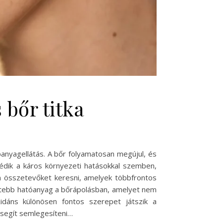
 bőr titka
anyagellátás. A bőr folyamatosan megújul, és
édik a káros környezeti hatásokkal szemben,
n összetevőket keresni, amelyek többfrontos
veltebb hatóanyag a bőrápolásban, amelyet nem
idáns különösen fontos szerepet játszik a
 segít semlegesíteni…