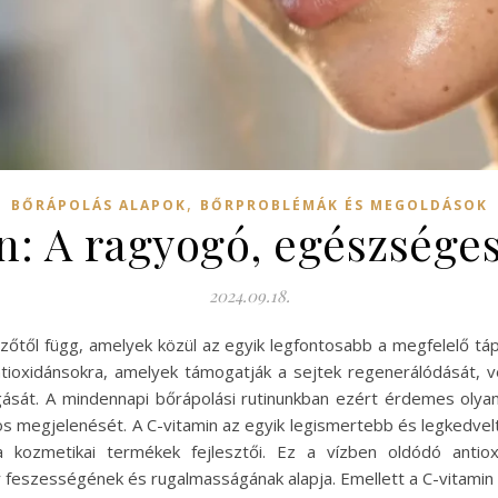
,
BŐRÁPOLÁS ALAPOK
BŐRPROBLÉMÁK ÉS MEGOLDÁSOK
: A ragyogó, egészséges
2024.09.18.
től függ, amelyek közül az egyik legfontosabb a megfelelő táp
tioxidánsokra, amelyek támogatják a sejtek regenerálódását, v
ását. A mindennapi bőrápolási rutinunkban ezért érdemes olya
alos megjelenését. A C-vitamin az egyik legismertebb és legked
 kozmetikai termékek fejlesztői. Ez a vízben oldódó antiox
 feszességének és rugalmasságának alapja. Emellett a C-vitamin