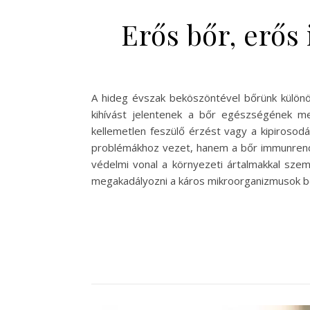
Erős bőr, erős
A hideg évszak beköszöntével bőrünk különös
kihívást jelentenek a bőr egészségének m
kellemetlen feszülő érzést vagy a kipirosod
problémákhoz vezet, hanem a bőr immunrends
védelmi vonal a környezeti ártalmakkal sz
megakadályozni a káros mikroorganizmusok bej