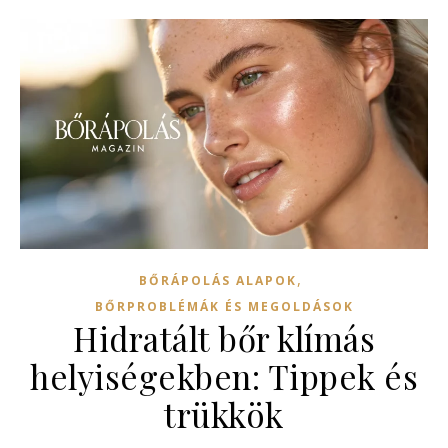
,
BŐRÁPOLÁS ALAPOK
BŐRPROBLÉMÁK ÉS MEGOLDÁSOK
Hidratált bőr klímás
helyiségekben: Tippek és
trükkök