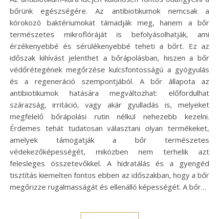
bőrünk egészségére. Az antibiotikumok nemcsak a
kórokozó baktériumokat támadják meg, hanem a bőr
természetes mikroflóráját is befolyásolhatják, ami
érzékenyebbé és sérülékenyebbé teheti a bőrt. Ez az
időszak kihívást jelenthet a bőrápolásban, hiszen a bőr
védőrétegének megőrzése kulcsfontosságú a gyógyulás
és a regeneráció szempontjából. A bőr állapota az
antibiotikumok hatására megváltozhat: előfordulhat
szárazság, irritáció, vagy akár gyulladás is, melyeket
megfelelő bőrápolási rutin nélkül nehezebb kezelni.
Érdemes tehát tudatosan választani olyan termékeket,
amelyek támogatják a bőr természetes
védekezőképességét, miközben nem terhelik azt
felesleges összetevőkkel. A hidratálás és a gyengéd
tisztítás kiemelten fontos ebben az időszakban, hogy a bőr
megőrizze rugalmasságát és ellenálló képességét. A bőr…