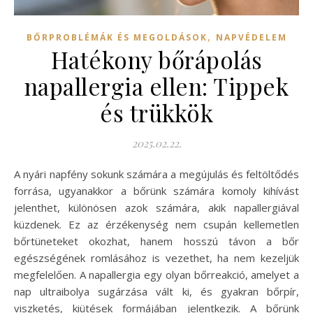
,
BŐRPROBLÉMÁK ÉS MEGOLDÁSOK
NAPVÉDELEM
Hatékony bőrápolás
napallergia ellen: Tippek
és trükkök
2025.02.22.
A nyári napfény sokunk számára a megújulás és feltöltődés
forrása, ugyanakkor a bőrünk számára komoly kihívást
jelenthet, különösen azok számára, akik napallergiával
küzdenek. Ez az érzékenység nem csupán kellemetlen
bőrtüneteket okozhat, hanem hosszú távon a bőr
egészségének romlásához is vezethet, ha nem kezeljük
megfelelően. A napallergia egy olyan bőrreakció, amelyet a
nap ultraibolya sugárzása vált ki, és gyakran bőrpír,
viszketés, kiütések formájában jelentkezik. A bőrünk