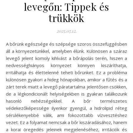
levegőn: Tippek és
trükkök
2025.07.12.
A bőrünk egészsége és szépsége szoros összefüggésben
áll a környezetünkkel, amelyben élünk. Különösen a száraz
levegő jelent komoly kihívást a bőrápolás terén, hiszen a
nedvességhiányos környezet könnyen kiszáríthatja,
irritálhatja és élettelenné teheti bőrünket. Ez a probléma
különösen gyakori a hideg hónapokban, amikor a fűtés és a
zárt terek miatt a levegő páratartalma jelentősen csökken,
de a légkondicionált helyiségekben is gyakran találkozunk
hasonló nehézségekkel. A bőr természetes
védekezőképessége ilyenkor gyengül, a hidrolipid réteg
sérülékenyebbé válik, ami fokozottabb vízvesztéshez
vezet. Ez a folyamat nemcsak a bőr kiszáradásához, hanem
a korai öregedés jeleinek megjelenéséhez, irritációk és