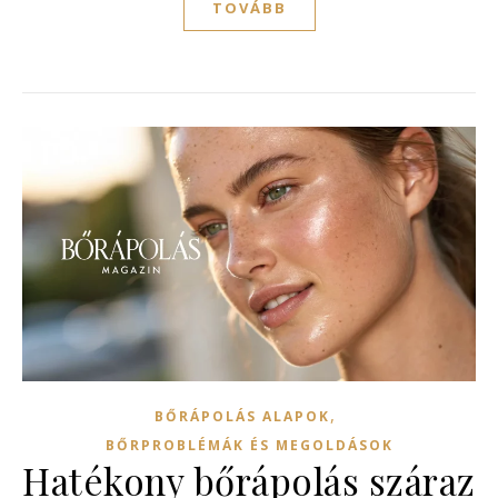
TOVÁBB
,
BŐRÁPOLÁS ALAPOK
BŐRPROBLÉMÁK ÉS MEGOLDÁSOK
Hatékony bőrápolás száraz