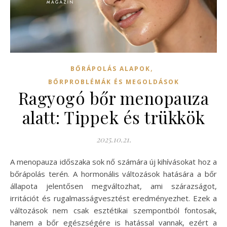
,
BŐRÁPOLÁS ALAPOK
BŐRPROBLÉMÁK ÉS MEGOLDÁSOK
Ragyogó bőr menopauza
alatt: Tippek és trükkök
2025.10.21.
A menopauza időszaka sok nő számára új kihívásokat hoz a
bőrápolás terén. A hormonális változások hatására a bőr
állapota jelentősen megváltozhat, ami szárazságot,
irritációt és rugalmasságvesztést eredményezhet. Ezek a
változások nem csak esztétikai szempontból fontosak,
hanem a bőr egészségére is hatással vannak, ezért a