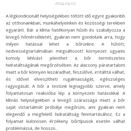
2024.04.03.
A légkondicionált helyiségekben töltött idő egyre gyakoribb
az otthonainkban, munkahelyeinken és közösségi terekben
egyaránt. Bár a klíma hatékonyan hűsíti és szabályozza a
levegő hőmérsékletét, gyakran nem gondolunk arra, hogy
milyen hatással lehet a bőrünkre. A hűtött,
nedvességtartalmában megváltozott környezet ugyanis
komoly kihívást jelenthet a bőr természetes
hidratáltságának megőrzésében. Az alacsony páratartalom
miatt a bőr könnyen kiszáradhat, feszülővé, irritálttá válhat,
és idővel elveszítheti rugalmasságát, egészséges
ragyogását. A bőr a testünk legnagyobb szerve, amely
folyamatosan reakcióba lép a környezeti hatásokkal. A
klímás helyiségekben a levegő szárazsága miatt a bőr
saját víztartalmát próbálja megőrizni, ami gyakran nem
elegendő a megfelelő hidratáltság fenntartásához. Ez a
folyamat különösen érzékeny bőrtípusok esetén válhat
problémássá, de hosszú…