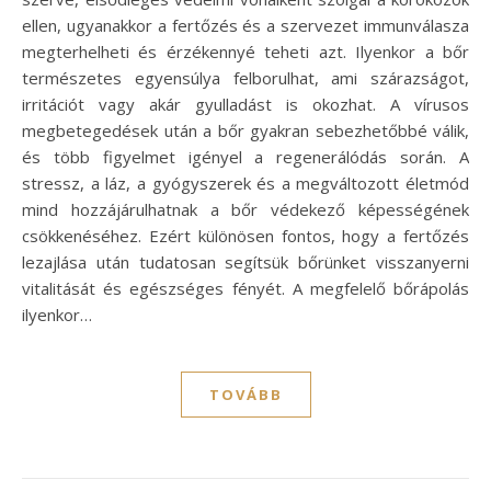
ellen, ugyanakkor a fertőzés és a szervezet immunválasza
megterhelheti és érzékennyé teheti azt. Ilyenkor a bőr
természetes egyensúlya felborulhat, ami szárazságot,
irritációt vagy akár gyulladást is okozhat. A vírusos
megbetegedések után a bőr gyakran sebezhetőbbé válik,
és több figyelmet igényel a regenerálódás során. A
stressz, a láz, a gyógyszerek és a megváltozott életmód
mind hozzájárulhatnak a bőr védekező képességének
csökkenéséhez. Ezért különösen fontos, hogy a fertőzés
lezajlása után tudatosan segítsük bőrünket visszanyerni
vitalitását és egészséges fényét. A megfelelő bőrápolás
ilyenkor…
TOVÁBB