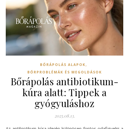
,
BŐRÁPOLÁS ALAPOK
BŐRPROBLÉMÁK ÉS MEGOLDÁSOK
Bőrápolás antibiotikum-
kúra alatt: Tippek a
gyógyuláshoz
2025.08.13.
Az antibiotikum-kúra idején különösen fontos odafigyelni a