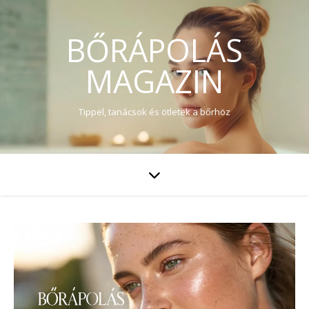
BŐRÁPOLÁS
MAGAZIN
Tippel, tanácsok és ötletek a bőrhöz