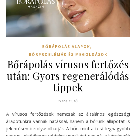
,
BŐRÁPOLÁS ALAPOK
BŐRPROBLÉMÁK ÉS MEGOLDÁSOK
Bőrápolás vírusos fertőzés
után: Gyors regenerálódás
tippek
2024.12.16.
A vírusos fertőzések nemcsak az általános egészségi
állapotunkra vannak hatással, hanem a bőrünk állapotát is
jelentősen befolyásolhatják. A bőr, mint a test legnagyobb
szerve, elsődleges védelmi vonalként szolgál a kórokozók