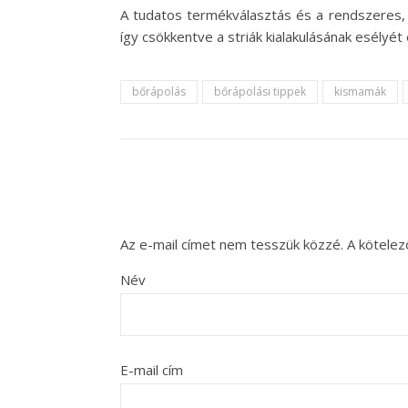
A tudatos termékválasztás és a rendszeres, 
így csökkentve a striák kialakulásának esélyét
bőrápolás
bőrápolási tippek
kismamák
Az e-mail címet nem tesszük közzé.
A kötele
Név
E-mail cím