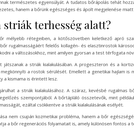
nak természetes egyensúlyát. A tudatos bőrápolás tehát hozzá
kezetes, hanem a bőrünk egészséges és ápolt megjelenése miatt 
 striák terhesség alatt?
bőr mélyebb rétegeiben, a kötőszövetben keletkező apró szak
őr rugalmasságáért felelős kollagén- és elasztinrostok károso
odni a változásokhoz, mint amilyen gyorsan a test térfogata növ
t játszanak a striák kialakulásában. A progeszteron és a korti
gkönnyíti a rostok sérülését. Emellett a genetikai hajlam is 
y a kismama is érintett lesz.
járulhat a striák kialakulásához. A száraz, kevésbé rugalmas
egelőzés szempontjából. A bőrtápláló összetevők, mint például
asságát, ezáltal csökkentve a striák kialakulásának esélyét.
kulása nem csupán kozmetikai probléma, hanem a bőr egészségé
ja a bőr regenerációs folyamatait is, amely különösen fontos a t