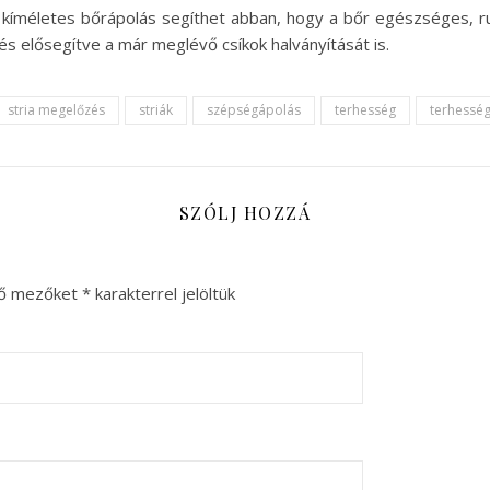
kíméletes bőrápolás segíthet abban, hogy a bőr egészséges, r
 és elősegítve a már meglévő csíkok halványítását is.
stria megelőzés
striák
szépségápolás
terhesség
terhesség
SZÓLJ HOZZÁ
ző mezőket
*
karakterrel jelöltük