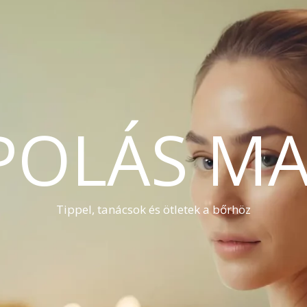
POLÁS MA
Tippel, tanácsok és ötletek a bőrhöz