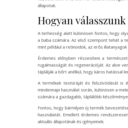
állapotuk.
Hogyan válasszunk 
A terhesség alatt különösen fontos, hogy ol
a baba számára. Az első szempont tehát a ter
mint például a retinoidok, az erős illatanyago
Érdemes előnyben részesíteni a természete
rugalmasságát és regenerációját. Az aloe vera
táplálják a bőrt anélkül, hogy káros hatással l
A termékek textúráját és felszívódását is
mindennapi használat során, különösen a mel
számára a gazdagabb, táplálóbb készítménye
Fontos, hogy bármilyen új termék bevezetése e
használatát. Emellett érdemes rendszeresen 
aktuális állapotának és igényeinek.