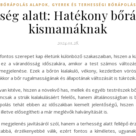
,
BŐRÁPOLÁS ALAPOK
GYEREK ÉS TERHESSÉGI BŐRÁPOLÁS
sség alatt: Hatékony bőrá
kismamáknak
2024.01.28.
ntos szerepet kap életünk különböző szakaszaiban, hiszen a k
az ez a várandósság időszakára, amikor a test számos változá
egjelenése. Ezek a bőrön kialakuló, vékony, kezdetben vörös
akkor a bőr rugalmasságának és állapotának változását is tükrözik.
 van kitéve, hiszen a növekvő has, mellek és egyéb testrészek b
mcsak a striák kialakulásáért felelős, hanem általánosságban is b
polás tehát ebben az időszakban kiemelt jelentőségű, hisze
 illetve elősegítheti a már meglévők halványítását is.
egjelenés javításáról szól, hanem a terhesség alatt fellépő érzé
zabbá, érzékenyebbé válik, ezért fontos a kíméletes, ugyana