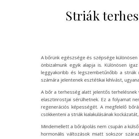
Striák terhe
A bőrünk egészsége és szépsége különösen fo
önbizalmunk egyik alapja is. Különösen ig
leggyakoribb és legszembetűnőbb a striák m
számára jelentenek esztétikai kihívást, ugyan
A bőr a terhesség alatt jelentős terhelésnek
elasztinrostjai sérülhetnek. Ez a folyamat ne
regenerációs képességét. A megfelelő bőrá
csökkenteni a striák kialakulásának kockázatát,
Mindemellett a bőrápolás nem csupán a külső m
hormonális változások miatt sokszor szára