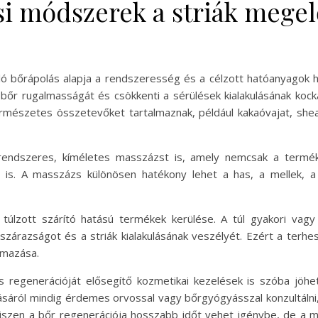
i módszerek a striák megel
ó bőrápolás alapja a rendszeresség és a célzott hatóanyagok h
a bőr rugalmasságát és csökkenti a sérülések kialakulásának koc
rmészetes összetevőket tartalmaznak, például kakaóvajat, shea
rendszeres, kíméletes masszázst is, amely nemcsak a termékek
 is. A masszázs különösen hatékony lehet a has, a mellek, a
túlzott szárító hatású termékek kerülése. A túl gyakori vag
árazságot és a striák kialakulásának veszélyét. Ezért a terhess
lmazása.
regenerációját elősegítő kozmetikai kezelések is szóba jöhe
sáról mindig érdemes orvossal vagy bőrgyógyásszal konzultálni, 
iszen a bőr regenerációja hosszabb időt vehet igénybe, de a me