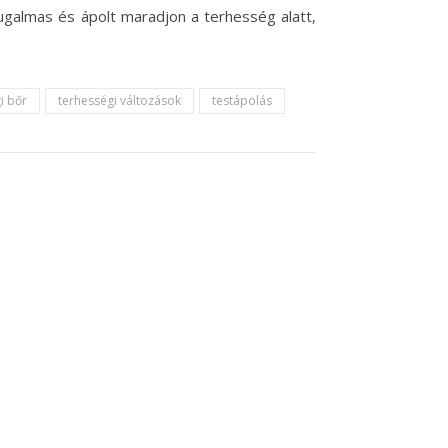
ugalmas és ápolt maradjon a terhesség alatt,
i bőr
terhességi változások
testápolás