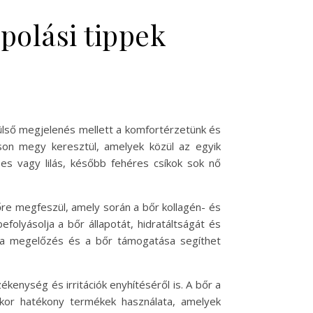
polási tippek
ülső megjelenés mellett a komfortérzetünk és
son megy keresztül, amelyek közül az egyik
es vagy lilás, később fehéres csíkok sok nő
őre megfeszül, amely során a bőr kollagén- és
efolyásolja a bőr állapotát, hidratáltságát és
n a megelőzés és a bőr támogatása segíthet
kenység és irritációk enyhítéséről is. A bőr a
kkor hatékony termékek használata, amelyek