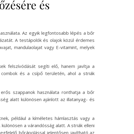
őzésére és
asználata. Az egyik legfontosabb lépés a bőr
kázatát. A testápolók és olajok közül érdemes
vajat, mandulaolajat vagy E-vitamint, melyek
 felszívódását segíti elő, hanem javítja a
 combok és a csípő területén, ahol a striák
y erős szappanok használata ronthatja a bőr
ég alatt különösen ajánlott az illatanyag- és
tnek, például a kíméletes hámlasztás vagy a
különösen a várandósság alatt. A striák elleni
gfelelő bőrápolással jelentősen javítható az