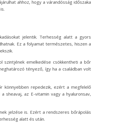
járulhat ahhoz, hogy a várandósság időszaka
is.
adásokat jelentik. Terhesség alatt a gyors
dhatnak. Ez a folyamat természetes, hiszen a
ekszik.
zol szintjének emelkedése csökkentheti a bőr
meghatározó tényező, így ha a családban volt
 bőr könnyebben repedezik, ezért a megfelelő
 a sheavaj, az E-vitamin vagy a hyaluronsav,
nek jelzése is. Ezért a rendszeres bőrápolás
erhesség alatt és után.