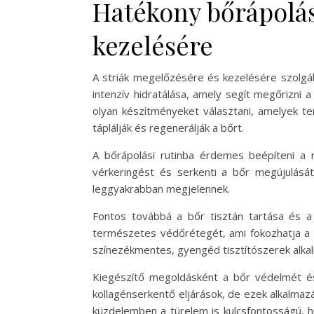
Hatékony bőrápolás
kezelésére
A striák megelőzésére és kezelésére szolgál
intenzív hidratálása, amely segít megőrizni 
olyan készítményeket választani, amelyek te
táplálják és regenerálják a bőrt.
A bőrápolási rutinba érdemes beépíteni a 
vérkeringést és serkenti a bőr megújulását
leggyakrabban megjelennek.
Fontos továbbá a bőr tisztán tartása és a 
természetes védőrétegét, ami fokozhatja a sz
színezékmentes, gyengéd tisztítószerek alka
Kiegészítő megoldásként a bőr védelmét és 
kollagénserkentő eljárások, de ezek alkalmazá
küzdelemben a türelem is kulcsfontosságú, h