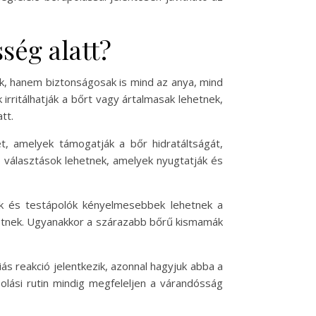
ség alatt?
k, hanem biztonságosak is mind az anya, mind
rritálhatják a bőrt vagy ártalmasak lehetnek,
tt.
, amelyek támogatják a bőr hidratáltságát,
ló választások lehetnek, amelyek nyugtatják és
ok és testápolók kényelmesebbek lehetnek a
hetnek. Ugyanakkor a szárazabb bőrű kismamák
ás reakció jelentkezik, azonnal hagyjuk abba a
olási rutin mindig megfeleljen a várandósság