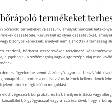
bőrápoló termékeket terhes
yan bőrápoló termékeket válasszunk, amelyek nemcsak hatékonya
mékek összetétele. Kerülni kell az olyan összetevőket, amelyek i
k vagy bizonyos kemikáliák, amelyek nem ajánlottak a terhesség ala
s eredetű, bőrbarát összetevőket tartalmazó készítményeket
, a jojobaolaj, a szőlőmagolaj vagy a ligetszépe olaj mind kivá
ennének.
 érdemes figyelembe venni. A könnyű, gyorsan beszívódó olaj
eg hónapokban, amikor a nehéz, zsíros krémek kellemetlenek le
k jelenthetnek megfelelőbb megoldást.
lőtt végezzünk bőrpróbát, és ha bármilyen irritáció vagy allergi
konzultálni bőrgyógyásszal vagy a szülésznővel, hogy a bőráp