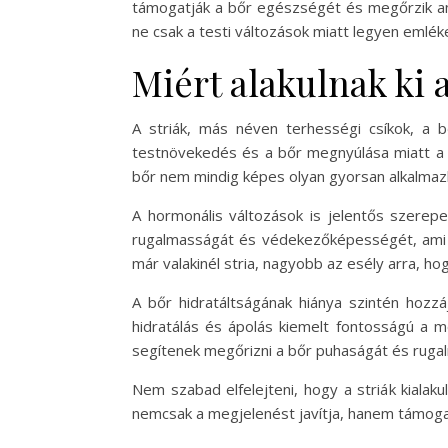
támogatják a bőr egészségét és megőrzik an
ne csak a testi változások miatt legyen emlé
Miért alakulnak ki a
A striák, más néven terhességi csíkok, a 
testnövekedés és a bőr megnyúlása miatt a b
bőr nem mindig képes olyan gyorsan alkalmazk
A hormonális változások is jelentős szerepe
rugalmasságát és védekezőképességét, ami me
már valakinél stria, nagyobb az esély arra, hog
A bőr hidratáltságának hiánya szintén hozzá
hidratálás és ápolás kiemelt fontosságú a m
segítenek megőrizni a bőr puhaságát és rugalm
Nem szabad elfelejteni, hogy a striák kiala
nemcsak a megjelenést javítja, hanem támogat