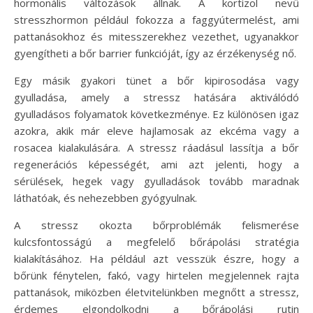
hormonális változások állnak. A kortizol nevű
stresszhormon például fokozza a faggyútermelést, ami
pattanásokhoz és mitesszerekhez vezethet, ugyanakkor
gyengítheti a bőr barrier funkcióját, így az érzékenység nő.
Egy másik gyakori tünet a bőr kipirosodása vagy
gyulladása, amely a stressz hatására aktiválódó
gyulladásos folyamatok következménye. Ez különösen igaz
azokra, akik már eleve hajlamosak az ekcéma vagy a
rosacea kialakulására. A stressz ráadásul lassítja a bőr
regenerációs képességét, ami azt jelenti, hogy a
sérülések, hegek vagy gyulladások tovább maradnak
láthatóak, és nehezebben gyógyulnak.
A stressz okozta bőrproblémák felismerése
kulcsfontosságú a megfelelő bőrápolási stratégia
kialakításához. Ha például azt vesszük észre, hogy a
bőrünk fénytelen, fakó, vagy hirtelen megjelennek rajta
pattanások, miközben életvitelünkben megnőtt a stressz,
érdemes elgondolkodni a bőrápolási rutin