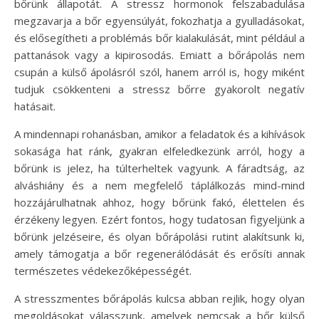
bőrünk állapotát. A stressz hormonok felszabadulása
megzavarja a bőr egyensúlyát, fokozhatja a gyulladásokat,
és elősegítheti a problémás bőr kialakulását, mint például a
pattanások vagy a kipirosodás. Emiatt a bőrápolás nem
csupán a külső ápolásról szól, hanem arról is, hogy miként
tudjuk csökkenteni a stressz bőrre gyakorolt negatív
hatásait.
A mindennapi rohanásban, amikor a feladatok és a kihívások
sokasága hat ránk, gyakran elfeledkezünk arról, hogy a
bőrünk is jelez, ha túlterheltek vagyunk. A fáradtság, az
alváshiány és a nem megfelelő táplálkozás mind-mind
hozzájárulhatnak ahhoz, hogy bőrünk fakó, élettelen és
érzékeny legyen. Ezért fontos, hogy tudatosan figyeljünk a
bőrünk jelzéseire, és olyan bőrápolási rutint alakítsunk ki,
amely támogatja a bőr regenerálódását és erősíti annak
természetes védekezőképességét.
A stresszmentes bőrápolás kulcsa abban rejlik, hogy olyan
megoldásokat válasszunk, amelyek nemcsak a bőr külső