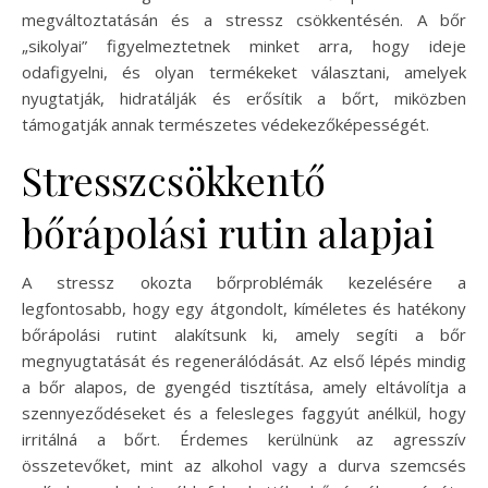
megváltoztatásán és a stressz csökkentésén. A bőr
„sikolyai” figyelmeztetnek minket arra, hogy ideje
odafigyelni, és olyan termékeket választani, amelyek
nyugtatják, hidratálják és erősítik a bőrt, miközben
támogatják annak természetes védekezőképességét.
Stresszcsökkentő
bőrápolási rutin alapjai
A stressz okozta bőrproblémák kezelésére a
legfontosabb, hogy egy átgondolt, kíméletes és hatékony
bőrápolási rutint alakítsunk ki, amely segíti a bőr
megnyugtatását és regenerálódását. Az első lépés mindig
a bőr alapos, de gyengéd tisztítása, amely eltávolítja a
szennyeződéseket és a felesleges faggyút anélkül, hogy
irritálná a bőrt. Érdemes kerülnünk az agresszív
összetevőket, mint az alkohol vagy a durva szemcsés