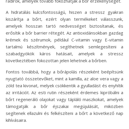
radírok, amelyek tovább fokozhatják a bőr érzékenységét.
A hidratálás kulcsfontosságú, hiszen a stressz gyakran
kiszárítja a bőrt, ezért olyan termékeket válasszunk,
amelyek hosszan tartó nedvességet biztosítanak, és
erősítik a bőr barrier rétegét. Az antioxidánsokban gazdag
krémek és szérumok, például C-vitamin vagy E-vitamin
tartalmú készítmények, segíthetnek semlegesíteni a
szabadgyökök káros hatásait, amelyek a stressz
következtében fokozottan jelen lehetnek a bőrben.
Fontos továbbá, hogy a bőrápolás részeként beépítsünk
nyugtató összetevőket, mint a kamilla, az aloe vera vagy a
zöld tea kivonat, melyek csökkentik a gyulladást és enyhítik
az irritációt. Az esti rutin részeként érdemes kipróbálni a
bőrt regeneráló olajokat vagy tápláló maszkokat, amelyek
támogatják a bőr éjszakai megújulását, miközben
segítenek ellazulni és felkészíteni a bőrt a következő nap
kihívásaira.