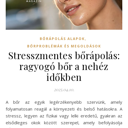
,
BŐRÁPOLÁS ALAPOK
BŐRPROBLÉMÁK ÉS MEGOLDÁSOK
Stresszmentes bőrápolás:
ragyogó bőr a nehéz
időkben
2025.04.10.
A bőr az egyik legérzékenyebb szervünk, amely
folyamatosan reagál a környezeti és belső hatásokra. A
stressz, legyen az fizikai vagy lelki eredetű, gyakran az
elsődleges okok között szerepel, amely befolyásolja