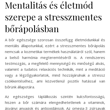
Mentalitás és életmód
szerepe a stresszmentes
bőrápolásban
A bőr egészsége szorosan összefügg életmódunkkal és
mentális állapotunkkal, ezért a stresszmentes bőrápolás
nemcsak a kozmetikai termékek használatáról szól, hanem
a belső harmónia megteremtéséről is. A rendszeres
testmozgás, a megfelelő mennyiségű és minőségű alvás,
valamint a tudatos relaxációs technikák, mint a meditáció
vagy a légzőgyakorlatok, mind hozzájárulnak a stressz
csökkentéséhez, ami közvetlenül pozitív hatással van
bőrünk állapotára.
Az egészséges táplálkozás szintén kulcsfontosságú,
hiszen a bőr számára elengedhetetlenek a vitaminok,
ásványi anyagok és antioxidánsok. Az omega-3 zsírsavak