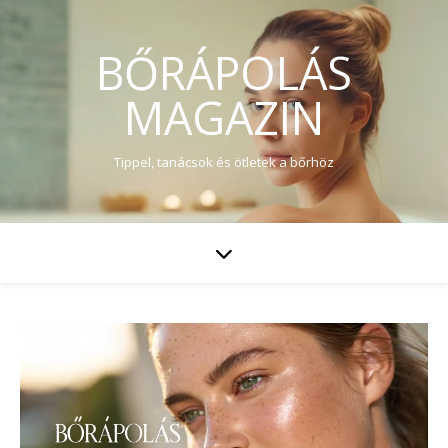
BŐRÁPOLÁS
MAGAZIN
Tippel, tanácsok és ötletek a bőrhöz