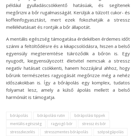
például gyulladáscsökkentő hatásúak, és segítenek
megőrizni a bőr rugalmasságát. Kerüljük a túlzott cukor- és
koffeinfogyasztást, mert ezek fokozhatják a stressz
mellékhatásait és rontják a bőr állapotát.
A mentális egészség támogatása érdekében érdemes időt
szánni a feltöltődésre és a kikapcsolódásra, hiszen a belső
egyensúly megteremtése tükröződik a bőrön is. Egy
nyugodt, kiegyensúlyozott életvitel nemcsak a stressz
negatív hatásait csökkenti, hanem hozzájárul ahhoz, hogy
bőrünk természetes ragyogását megőrizze még a nehéz
időszakokban is. Így a bőrápolás egy komplex, tudatos
folyamat lesz, amely a külső ápolás mellett a belső
harmóniát is támogatja.
bőrápolás
bőrápolási rutin
bőrápolási tippek
mentális egészség
ragyogó bőr
stressz és bőr
stresszkezelés
stresszmentes bőrápolás
szépségápolás