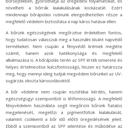
bőrsejtekben, gyorsíthatja az öregedési folyamatokat, és
növelheti a bőrrák kialakulásának kockázatát. Ezért
mindennapi bőrápolási rutinunk elengedhetetlen része a
megfelelő védelem biztosítása a nap káros hatásai ellen.
A bőrünk egészségének megőrzése érdekében fontos,
hogy tudatosan válasszuk meg a használni kívánt napvédő
termékeket. Nem csupán a fényvédő krémek megléte
számít, hanem azok hatékonysága és megfelelő
alkalmazása is. A bőrápolás terén az SPF érték ismerete és
helyes értelmezése kulcsfontosságú, hiszen ez határozza
meg, hogy mennyi ideig tudjuk megvédeni bőrünket az UV-
sugárzás okozta károsodásoktól.
A bőr védelme nem csupán esztétikai kérdés, hanem
egészségügyi szempontból is létfontosságú. A megfelelő
fényvédelem használata segít megőrizni bőrünk fiatalos
megjelenését, megelőzi a pigmentfoltok kialakulását,
valamint csökkenti a bőr idő előtti öregedésének jeleit.
Ebből a szempontból az SPF jelentése és működése az