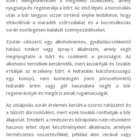
ezért elengedhetetlen a megfelelő utókezelés, amely
nyugtatja és regenerálja a bőrt. Az első lépés a borotválás
után a bőr langyos vízzel történő enyhe leöblítése, hogy
eltávolítsuk a maradék szőrszálakat és a borotválkozás
során esetlegesen kialakult szennyeződéseket.
Ezután célszerű egy alkoholmentes, gyulladáscsökkentő
hatású tonikot vagy spray-t alkalmazni, amely segít
megnyugtatni a bőrt és csökkenti a pirosságot. Az
alkoholos termékek kerülendők, mert kiszárítják és tovább
irritálják az érzékeny bőrt. A hidratálás kulcsfontosságú:
egy könnyű, nem komedogén (nem póruseltömítő)
hidratáló krém vagy gél használata segíti a bőr
regenerációját és megőrzi annak rugalmasságát.
Az utóápolás során érdemes kerülni a szoros ruházatot és
a túlzott dörzsölődést, mert ezek tovább ronthatják a bőr
állapotát. Emellett a rendszeres bőrápolási rutin részeként
hasznos lehet olyan készítményeket alkalmazni, amelyek
természetes összetevőkkel, például aloe verával vagy