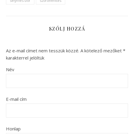
selymes bőr
szőrtelenítés
SZÓLJ HOZZÁ
Az e-mail címet nem tesszük közzé.
A kötelező mezőket
*
karakterrel jelöltük
Név
E-mail cím
Honlap