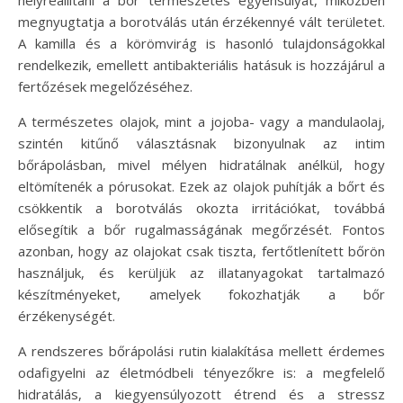
helyreállítani a bőr természetes egyensúlyát, miközben
megnyugtatja a borotválás után érzékennyé vált területet.
A kamilla és a körömvirág is hasonló tulajdonságokkal
rendelkezik, emellett antibakteriális hatásuk is hozzájárul a
fertőzések megelőzéséhez.
A természetes olajok, mint a jojoba- vagy a mandulaolaj,
szintén kitűnő választásnak bizonyulnak az intim
bőrápolásban, mivel mélyen hidratálnak anélkül, hogy
eltömítenék a pórusokat. Ezek az olajok puhítják a bőrt és
csökkentik a borotválás okozta irritációkat, továbbá
elősegítik a bőr rugalmasságának megőrzését. Fontos
azonban, hogy az olajokat csak tiszta, fertőtlenített bőrön
használjuk, és kerüljük az illatanyagokat tartalmazó
készítményeket, amelyek fokozhatják a bőr
érzékenységét.
A rendszeres bőrápolási rutin kialakítása mellett érdemes
odafigyelni az életmódbeli tényezőkre is: a megfelelő
hidratálás, a kiegyensúlyozott étrend és a stressz