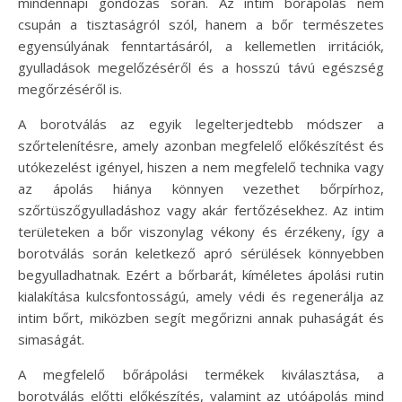
mindennapi gondozás során. Az intim bőrápolás nem
csupán a tisztaságról szól, hanem a bőr természetes
egyensúlyának fenntartásáról, a kellemetlen irritációk,
gyulladások megelőzéséről és a hosszú távú egészség
megőrzéséről is.
A borotválás az egyik legelterjedtebb módszer a
szőrtelenítésre, amely azonban megfelelő előkészítést és
utókezelést igényel, hiszen a nem megfelelő technika vagy
az ápolás hiánya könnyen vezethet bőrpírhoz,
szőrtüszőgyulladáshoz vagy akár fertőzésekhez. Az intim
területeken a bőr viszonylag vékony és érzékeny, így a
borotválás során keletkező apró sérülések könnyebben
begyulladhatnak. Ezért a bőrbarát, kíméletes ápolási rutin
kialakítása kulcsfontosságú, amely védi és regenerálja az
intim bőrt, miközben segít megőrizni annak puhaságát és
simaságát.
A megfelelő bőrápolási termékek kiválasztása, a
borotválás előtti előkészítés, valamint az utóápolás mind