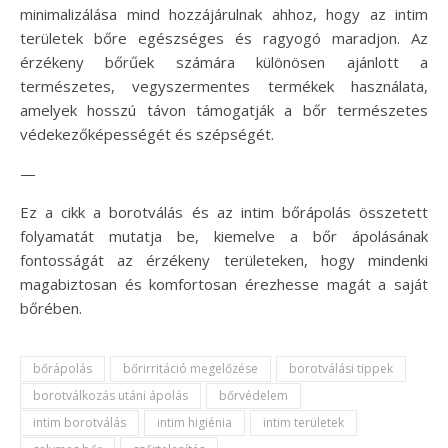
minimalizálása mind hozzájárulnak ahhoz, hogy az intim
területek bőre egészséges és ragyogó maradjon. Az
érzékeny bőrűek számára különösen ajánlott a
természetes, vegyszermentes termékek használata,
amelyek hosszú távon támogatják a bőr természetes
védekezőképességét és szépségét.
—
Ez a cikk a borotválás és az intim bőrápolás összetett
folyamatát mutatja be, kiemelve a bőr ápolásának
fontosságát az érzékeny területeken, hogy mindenki
magabiztosan és komfortosan érezhesse magát a saját
bőrében.
bőrápolás
bőrirritáció megelőzése
borotválási tippek
borotválkozás utáni ápolás
bőrvédelem
intim borotválás
intim higiénia
intim területek