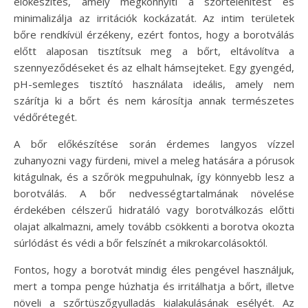
előkészítés, amely megkönnyíti a szőrtelenítést és
minimalizálja az irritációk kockázatát. Az intim területek
bőre rendkívül érzékeny, ezért fontos, hogy a borotválás
előtt alaposan tisztítsuk meg a bőrt, eltávolítva a
szennyeződéseket és az elhalt hámsejteket. Egy gyengéd,
pH-semleges tisztító használata ideális, amely nem
szárítja ki a bőrt és nem károsítja annak természetes
védőrétegét.
A bőr előkészítése során érdemes langyos vízzel
zuhanyozni vagy fürdeni, mivel a meleg hatására a pórusok
kitágulnak, és a szőrök megpuhulnak, így könnyebb lesz a
borotválás. A bőr nedvességtartalmának növelése
érdekében célszerű hidratáló vagy borotválkozás előtti
olajat alkalmazni, amely tovább csökkenti a borotva okozta
súrlódást és védi a bőr felszínét a mikrokarcolásoktól.
Fontos, hogy a borotvát mindig éles pengével használjuk,
mert a tompa penge húzhatja és irritálhatja a bőrt, illetve
növeli a szőrtüszőgyulladás kialakulásának esélyét. Az