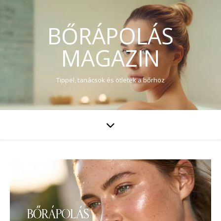
BŐRÁPOLÁS
MAGAZIN
Tippel, tanácsok és ötletek a bőrhöz