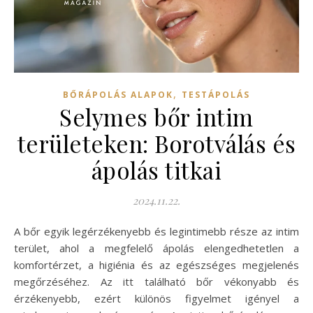
,
BŐRÁPOLÁS ALAPOK
TESTÁPOLÁS
Selymes bőr intim
területeken: Borotválás és
ápolás titkai
2024.11.22.
A bőr egyik legérzékenyebb és legintimebb része az intim
terület, ahol a megfelelő ápolás elengedhetetlen a
komfortérzet, a higiénia és az egészséges megjelenés
megőrzéséhez. Az itt található bőr vékonyabb és
érzékenyebb, ezért különös figyelmet igényel a