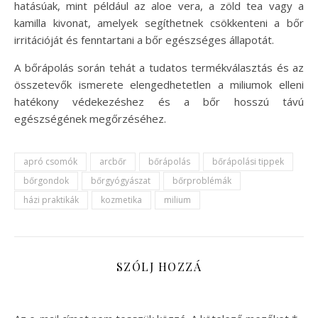
hatásúak, mint például az aloe vera, a zöld tea vagy a
kamilla kivonat, amelyek segíthetnek csökkenteni a bőr
irritációját és fenntartani a bőr egészséges állapotát.
A bőrápolás során tehát a tudatos termékválasztás és az
összetevők ismerete elengedhetetlen a miliumok elleni
hatékony védekezéshez és a bőr hosszú távú
egészségének megőrzéséhez.
apró csomók
arcbőr
bőrápolás
bőrápolási tippek
bőrgondok
bőrgyógyászat
bőrproblémák
házi praktikák
kozmetika
milium
SZÓLJ HOZZÁ