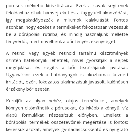
pórusok mélyebb kitisztítására. Ezek a savak segítenek
feloldani az elhalt hámsejteket és a faggyúfelhalmozódást,
így megakadályozzák a miliumok kialakulását. Fontos
azonban, hogy ezeket a termékeket fokozatosan vezessük
be a bőrápolási rutinba, és mindig használjunk mellette
fényvédőt, mert növelhetik a bőr fényérzékenységét.
A retinol vagy egyéb retinoid tartalmú készítmények
szintén hatékonyak lehetnek, mivel gyorsítják a sejtek
megújulását és segítik a bőr textúrájának javítását.
Ugyanakkor ezek a hatóanyagok is okozhatnak kezdeti
irritációt, ezért fokozatos alkalmazásuk javasolt, különösen
érzékeny bőr esetén.
Kerüljük az olyan nehéz, olajos termékeket, amelyek
könnyen eltömíthetik a pórusokat, és inkább a könnyű, víz
alapú formulákat részesítsük előnyben. Emellett a
bőrápolási termékek összetevőinek megértése is fontos:
keressük azokat, amelyek gyulladáscsökkentő és nyugtató