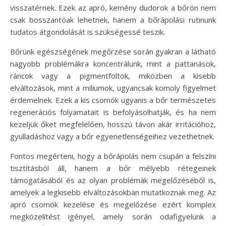
visszatérnek. Ezek az apró, kemény dudorok a bőrön nem
csak bosszantóak lehetnek, hanem a bőrápolási rutinunk
tudatos átgondolását is szükségessé teszik.
Bőrünk egészségének megőrzése során gyakran a látható
nagyobb problémákra koncentrálunk, mint a pattanások,
ráncok vagy a pigmentfoltok, miközben a kisebb
elváltozások, mint a miliumok, ugyancsak komoly figyelmet
érdemelnek. Ezek a kis csomók ugyanis a bőr természetes
regenerációs folyamatait is befolyásolhatják, és ha nem
kezeljük őket megfelelően, hosszú távon akár irritációhoz,
gyulladáshoz vagy a bőr egyenetlenségeihez vezethetnek.
Fontos megérteni, hogy a bőrápolás nem csupán a felszíni
tisztításból áll, hanem a bőr mélyebb rétegeinek
támogatásából és az olyan problémák megelőzéséből is,
amelyek a legkisebb elváltozásokban mutatkoznak meg. Az
apró csomók kezelése és megelőzése ezért komplex
megközelítést igényel, amely során odafigyelünk a