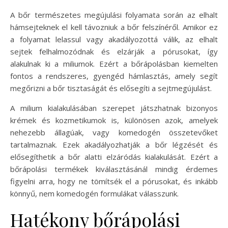
A bőr természetes megújulási folyamata során az elhalt
hámsejteknek el kell távozniuk a bőr felszínéről. Amikor ez
a folyamat lelassul vagy akadályozottá válik, az elhalt
sejtek felhalmozódnak és elzárják a pórusokat, így
alakulnak ki a miliumok. Ezért a bőrápolásban kiemelten
fontos a rendszeres, gyengéd hámlasztás, amely segít
megőrizni a bőr tisztaságát és elősegíti a sejtmegújulást.
A milium kialakulásában szerepet játszhatnak bizonyos
krémek és kozmetikumok is, különösen azok, amelyek
nehezebb állagúak, vagy komedogén összetevőket
tartalmaznak. Ezek akadályozhatják a bőr légzését és
elősegíthetik a bőr alatti elzáródás kialakulását. Ezért a
bőrápolási termékek kiválasztásánál mindig érdemes
figyelni arra, hogy ne tömítsék el a pórusokat, és inkább
könnyű, nem komedogén formulákat válasszunk.
Hatékony bőrápolási