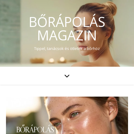
BŐRÁPOLÁS
MAGAZIN
Tippel, tanácsok és ötletek a bőrhöz