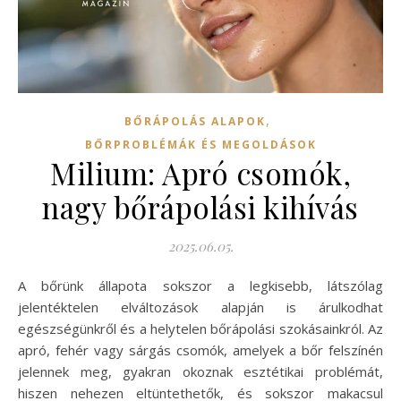
,
BŐRÁPOLÁS ALAPOK
BŐRPROBLÉMÁK ÉS MEGOLDÁSOK
Milium: Apró csomók,
nagy bőrápolási kihívás
2025.06.05.
A bőrünk állapota sokszor a legkisebb, látszólag
jelentéktelen elváltozások alapján is árulkodhat
egészségünkről és a helytelen bőrápolási szokásainkról. Az
apró, fehér vagy sárgás csomók, amelyek a bőr felszínén
jelennek meg, gyakran okoznak esztétikai problémát,
hiszen nehezen eltüntethetők, és sokszor makacsul