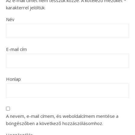
Az e-mail címet nem tesszük közzé.
A kötelező mezőket
*
karakterrel jelöltük
Név
E-mail cím
Honlap
A nevem, e-mail címem, és weboldalcímem mentése a
böngészőben a következő hozzászólásomhoz.