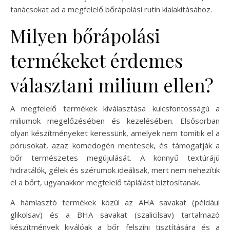
tanácsokat ad a megfelelő bőrápolási rutin kialakításához.
Milyen bőrápolási
termékeket érdemes
választani milium ellen?
A megfelelő termékek kiválasztása kulcsfontosságú a
miliumok megelőzésében és kezelésében. Elsősorban
olyan készítményeket keressünk, amelyek nem tömítik el a
pórusokat, azaz komedogén mentesek, és támogatják a
bőr természetes megújulását. A könnyű textúrájú
hidratálók, gélek és szérumok ideálisak, mert nem nehezítik
el a bőrt, ugyanakkor megfelelő táplálást biztosítanak.
A hámlasztó termékek közül az AHA savakat (például
glikolsav) és a BHA savakat (szalicilsav) tartalmazó
készítmények kiválóak a bőr felszíni tisztítására és a