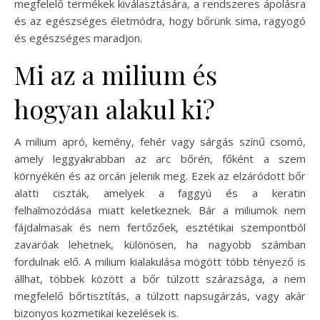
megfelelő termékek kiválasztására, a rendszeres ápolásra
és az egészséges életmódra, hogy bőrünk sima, ragyogó
és egészséges maradjon.
Mi az a milium és
hogyan alakul ki?
A milium apró, kemény, fehér vagy sárgás színű csomó,
amely leggyakrabban az arc bőrén, főként a szem
környékén és az orcán jelenik meg. Ezek az elzáródott bőr
alatti ciszták, amelyek a faggyú és a keratin
felhalmozódása miatt keletkeznek. Bár a miliumok nem
fájdalmasak és nem fertőzőek, esztétikai szempontból
zavaróak lehetnek, különösen, ha nagyobb számban
fordulnak elő. A milium kialakulása mögött több tényező is
állhat, többek között a bőr túlzott szárazsága, a nem
megfelelő bőrtisztítás, a túlzott napsugárzás, vagy akár
bizonyos kozmetikai kezelések is.