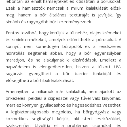
lebontani az elhalt hámsejteket és kitisztítani a pórusokat.
Ezek a hámlasztók nemcsak a milium kialakulását előzik
meg, hanem a bőr általános textúráját is javítják, így
simább és ragyogóbb bőrt eredményeznek.
Fontos továbbá, hogy kerüljük a túl nehéz, olajos krémeket
és sminktermékeket, amelyek eltömíthetik a pórusokat. A
könnyű, nem komedogén bőrápolók és a rendszeres
hidratálás segítenek abban, hogy a bőr egyensúlyban
maradjon, és ne alakuljanak ki elzáródások. Emellett a
napvédelem is elengedhetetlen, hiszen a túlzott UV-
sugárzás gyengítheti a bőr barrier funkcióját és
elősegítheti a bőrhibák kialakulását.
Amennyiben a miliumok már kialakultak, nem ajánlott az
önkezelés, például a csipesszel vagy tűvel való kinyomás,
mert ez könnyen gyulladáshoz és hegesedéshez vezethet.
A legbiztonságosabb megoldás, ha bőrgyógyász vagy
kozmetikus segítségét kérjük, aki steril eszközökkel,
szakszerűen távolítja el a problémás csomókat, és