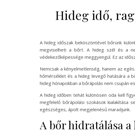
Hideg idő, rag
A hideg időszak beköszöntével bőrünk külön
megviselheti a bőrt. A hideg szél és a n
védekezőképessége meggyengül. Ez az időszak 
Nemcsak a kényelmetlenség, hanem az egészs
hőmérséklet és a hideg levegő hatására a bő
hideg hónapokban a bőrápolás nem csupán es
A hideg időben tehát különösen oda kell fig
megfelelő bőrápolási szokások kialakítása 
egészséges, ápolt megjelenésű maradjunk.
A bőr hidratálása 