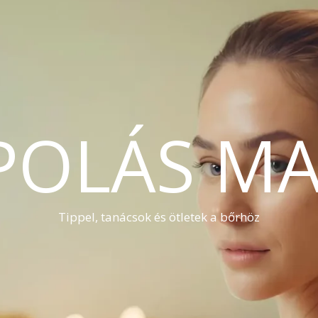
POLÁS MA
Tippel, tanácsok és ötletek a bőrhöz