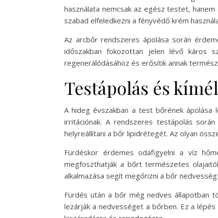
használata nemcsak az egész testet, hanem az
szabad elfeledkezni a fényvédő krém használa
Az arcbőr rendszeres ápolása során érdemes
időszakban fokozottan jelen lévő káros s
regenerálódásához és erősítik annak termé
Testápolás és kímé
A hideg évszakban a test bőrének ápolása le
irritációnak. A rendszeres testápolás sorá
helyreállítani a bőr lipidrétegét. Az olyan ös
Fürdéskor érdemes odafigyelni a víz hőmé
megfoszthatják a bőrt természetes olajaitól
alkalmazása segít megőrizni a bőr nedvesség
Fürdés után a bőr még nedves állapotban tö
lezárják a nedvességet a bőrben. Ez a lépé