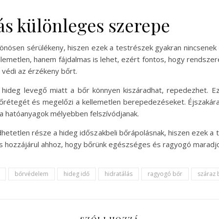
ás különleges szerepe
lönösen sérülékeny, hiszen ezek a testrészek gyakran nincsenek 
emetlen, hanem fájdalmas is lehet, ezért fontos, hogy rendszer
védi az érzékeny bőrt.
 hideg levegő miatt a bőr könnyen kiszáradhat, repedezhet. 
védőrétegét és megelőzi a kellemetlen berepedezéseket. Éjszakár
 a hatóanyagok mélyebben felszívódjanak.
etetlen része a hideg időszakbeli bőrápolásnak, hiszen ezek a t
ás hozzájárul ahhoz, hogy bőrünk egészséges és ragyogó maradjo
bőrvédelem
hideg idő
hidratálás
ragyogó bőr
száraz 