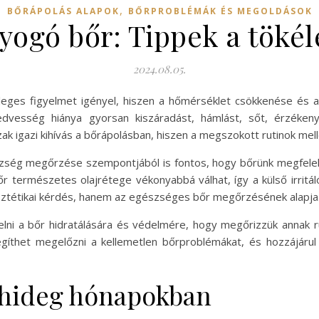
,
BŐRÁPOLÁS ALAPOK
BŐRPROBLÉMÁK ÉS MEGOLDÁSOK
yogó bőr: Tippek a töké
2024.08.05.
leges figyelmet igényel, hiszen a hőmérséklet csökkenése és a
edvesség hiánya gyorsan kiszáradást, hámlást, sőt, érzéken
igazi kihívás a bőrápolásban, hiszen a megszokott rutinok melle
ég megőrzése szempontjából is fontos, hogy bőrünk megfelelően
r természetes olajrétege vékonyabbá válhat, így a külső irritá
ztétikai kérdés, hanem az egészséges bőr megőrzésének alapja
yelni a bőr hidratálására és védelmére, hogy megőrizzük anna
segíthet megelőzni a kellemetlen bőrproblémákat, és hozzájár
a hideg hónapokban