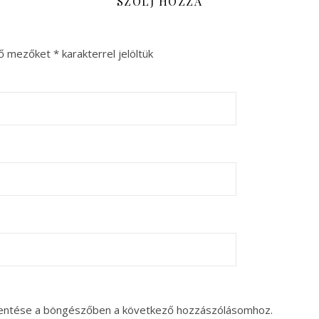
SZÓLJ HOZZÁ
ző mezőket
*
karakterrel jelöltük
entése a böngészőben a következő hozzászólásomhoz.