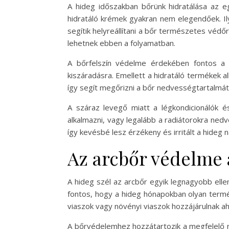
A hideg időszakban bőrünk hidratálása az eg
hidratáló krémek gyakran nem elegendőek. Il
segítik helyreállítani a bőr természetes védő
lehetnek ebben a folyamatban.
A bőrfelszín védelme érdekében fontos a 
kiszáradásra. Emellett a hidratáló termékek a
így segít megőrizni a bőr nedvességtartalmát
A száraz levegő miatt a légkondicionálók é
alkalmazni, vagy legalább a radiátorokra nedv
így kevésbé lesz érzékeny és irritált a hideg 
Az arcbőr védelme a
A hideg szél az arcbőr egyik legnagyobb ellen
fontos, hogy a hideg hónapokban olyan termé
viaszok vagy növényi viaszok hozzájárulnak a
A bőrvédelemhez hozzátartozik a megfelelő ru