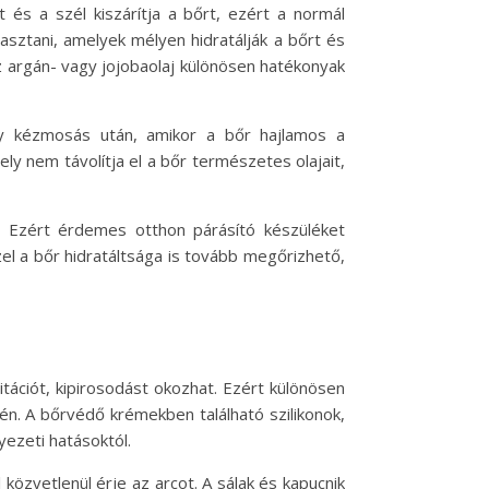
 és a szél kiszárítja a bőrt, ezért a normál
sztani, amelyek mélyen hidratálják a bőrt és
az argán- vagy jojobaolaj különösen hatékonyak
gy kézmosás után, amikor a bőr hajlamos a
ly nem távolítja el a bőr természetes olajait,
z. Ezért érdemes otthon párásító készüléket
zel a bőr hidratáltsága is tovább megőrizhető,
itációt, kipirosodást okozhat. Ezért különösen
n. A bőrvédő krémekben található szilikonok,
ezeti hatásoktól.
özvetlenül érje az arcot. A sálak és kapucnik