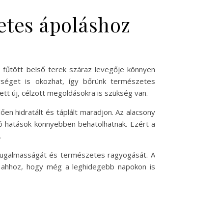
letes ápoláshoz
 fűtött belső terek száraz levegője könnyen
ységet is okozhat, így bőrünk természetes
tt új, célzott megoldásokra is szükség van.
 hidratált és táplált maradjon. Az alacsony
ló hatások könnyebben behatolhatnak. Ezért a
.
k rugalmasságát és természetes ragyogását. A
ul ahhoz, hogy még a leghidegebb napokon is