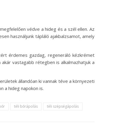
megfelelően védve a hideg és a szél ellen. Az
esen használjunk tápláló ajakbalzsamot, amely
Ezért érdemes gazdag, regeneráló kézkrémet
a akár vastagabb rétegben is alkalmazhatjuk a
erületek állandóan ki vannak téve a környezeti
n a hideg napokon is.
bőr
téli bőrápolás
téli szépségápolás