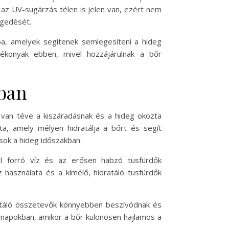
 az UV-sugárzás télen is jelen van, ezért nem
egedését.
ba, amelyek segítenek semlegesíteni a hideg
tékonyak ebben, mivel hozzájárulnak a bőr
kban
i van téve a kiszáradásnak és a hideg okozta
ta, amely mélyen hidratálja a bőrt és segít
ások a hideg időszakban.
úl forró víz és az erősen habzó tusfürdők
 használata és a kímélő, hidratáló tusfürdők
ratáló összetevők könnyebben beszívódnak és
napokban, amikor a bőr különösen hajlamos a