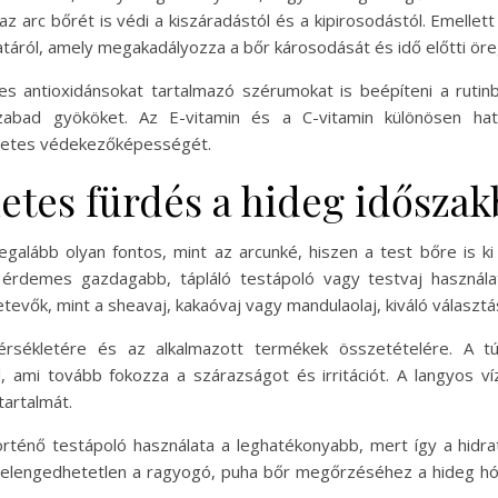
 arc bőrét is védi a kiszáradástól és a kipirosodástól. Emellett
táról, amely megakadályozza a bőr károsodását és idő előtti ör
 antioxidánsokat tartalmazó szérumokat is beépíteni a rutin
zabad gyököket. Az E-vitamin és a C-vitamin különösen ha
szetes védekezőképességét.
letes fürdés a hideg idősza
galább olyan fontos, mint az arcunké, hiszen a test bőre is k
n érdemes gazdagabb, tápláló testápoló vagy testvaj használa
szetevők, mint a sheavaj, kakaóvaj vagy mandulaolaj, kiváló választ
rsékletére és az alkalmazott termékek összetételére. A t
, ami tovább fokozza a szárazságot és irritációt. A langyos víz
tartalmát.
rténő testápoló használata a leghatékonyabb, mert így a hid
s elengedhetetlen a ragyogó, puha bőr megőrzéséhez a hideg hó