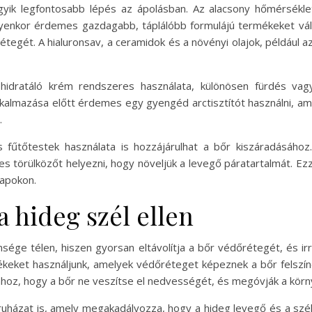
yik legfontosabb lépés az ápolásban. Az alacsony hőmérséklet
yenkor érdemes gazdagabb, táplálóbb formulájú termékeket vála
rétegét. A hialuronsav, a ceramidok és a növényi olajok, például 
hidratáló krém rendszeres használata, különösen fürdés va
lkalmazása előtt érdemes egy gyengéd arctisztítót használni, ame
.
s fűtőtestek használata is hozzájárulhat a bőr kiszáradásáho
es törülközőt helyezni, hogy növeljük a levegő páratartalmát. Ez
napokon.
 hideg szél ellen
sége télen, hiszen gyorsan eltávolítja a bőr védőrétegét, és irr
keket használjunk, amelyek védőréteget képeznek a bőr felszíné
hhoz, hogy a bőr ne veszítse el nedvességét, és megóvják a körny
házat is, amely megakadályozza, hogy a hideg levegő és a szél k