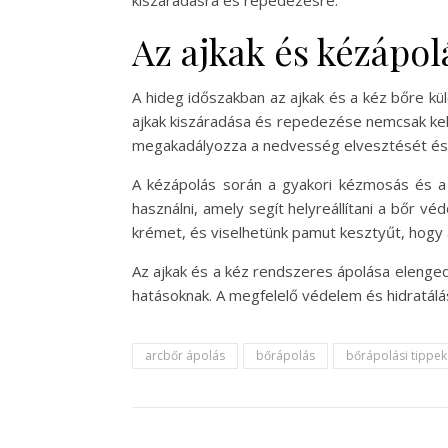
kiszáradásra és repedezésre.
Az ajkak és kézápol
A hideg időszakban az ajkak és a kéz bőre kü
ajkak kiszáradása és repedezése nemcsak kell
megakadályozza a nedvesség elvesztését és 
A kézápolás során a gyakori kézmosás és a
használni, amely segít helyreállítani a bőr 
krémet, és viselhetünk pamut kesztyűt, hogy
Az ajkak és a kéz rendszeres ápolása elengedh
hatásoknak. A megfelelő védelem és hidratál
arcbőr ápolás
bőrápolás
bőrápolási tippek