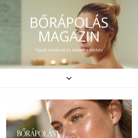
BŐRÁPOLÁS
MAGAZIN
Tippel, tanácsok és ötletek a bőrhöz