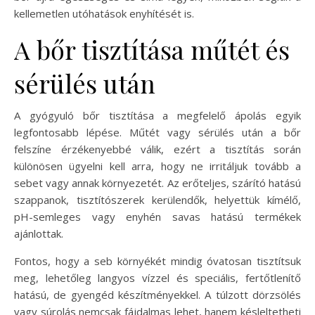
kellemetlen utóhatások enyhítését is.
A bőr tisztítása műtét és
sérülés után
A gyógyuló bőr tisztítása a megfelelő ápolás egyik
legfontosabb lépése. Műtét vagy sérülés után a bőr
felszíne érzékenyebbé válik, ezért a tisztítás során
különösen ügyelni kell arra, hogy ne irritáljuk tovább a
sebet vagy annak környezetét. Az erőteljes, szárító hatású
szappanok, tisztítószerek kerülendők, helyettük kímélő,
pH-semleges vagy enyhén savas hatású termékek
ajánlottak.
Fontos, hogy a seb környékét mindig óvatosan tisztítsuk
meg, lehetőleg langyos vízzel és speciális, fertőtlenítő
hatású, de gyengéd készítményekkel. A túlzott dörzsölés
vagy súrolás nemcsak fájdalmas lehet, hanem késleltetheti