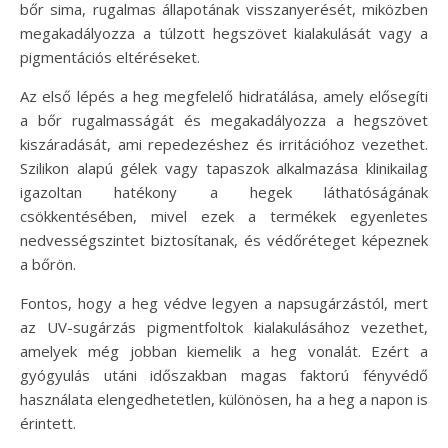
bőr sima, rugalmas állapotának visszanyerését, miközben
megakadályozza a túlzott hegszövet kialakulását vagy a
pigmentációs eltéréseket.
Az első lépés a heg megfelelő hidratálása, amely elősegíti
a bőr rugalmasságát és megakadályozza a hegszövet
kiszáradását, ami repedezéshez és irritációhoz vezethet.
Szilikon alapú gélek vagy tapaszok alkalmazása klinikailag
igazoltan hatékony a hegek láthatóságának
csökkentésében, mivel ezek a termékek egyenletes
nedvességszintet biztosítanak, és védőréteget képeznek
a bőrön.
Fontos, hogy a heg védve legyen a napsugárzástól, mert
az UV-sugárzás pigmentfoltok kialakulásához vezethet,
amelyek még jobban kiemelik a heg vonalát. Ezért a
gyógyulás utáni időszakban magas faktorú fényvédő
használata elengedhetetlen, különösen, ha a heg a napon is
érintett.