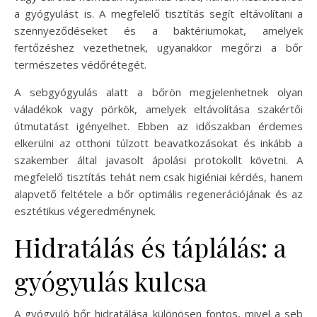
a gyógyulást is. A megfelelő tisztítás segít eltávolítani a
szennyeződéseket és a baktériumokat, amelyek
fertőzéshez vezethetnek, ugyanakkor megőrzi a bőr
természetes védőrétegét.
A sebgyógyulás alatt a bőrön megjelenhetnek olyan
váladékok vagy pörkök, amelyek eltávolítása szakértői
útmutatást igényelhet. Ebben az időszakban érdemes
elkerülni az otthoni túlzott beavatkozásokat és inkább a
szakember által javasolt ápolási protokollt követni. A
megfelelő tisztítás tehát nem csak higiéniai kérdés, hanem
alapvető feltétele a bőr optimális regenerációjának és az
esztétikus végeredménynek.
Hidratálás és táplálás: a
gyógyulás kulcsa
A gyógyuló bőr hidratálása különösen fontos, mivel a seb