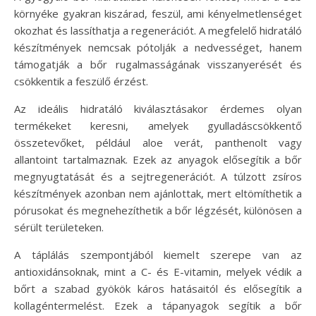
környéke gyakran kiszárad, feszül, ami kényelmetlenséget
okozhat és lassíthatja a regenerációt. A megfelelő hidratáló
készítmények nemcsak pótolják a nedvességet, hanem
támogatják a bőr rugalmasságának visszanyerését és
csökkentik a feszülő érzést.
Az ideális hidratáló kiválasztásakor érdemes olyan
termékeket keresni, amelyek gyulladáscsökkentő
összetevőket, például aloe verát, panthenolt vagy
allantoint tartalmaznak. Ezek az anyagok elősegítik a bőr
megnyugtatását és a sejtregenerációt. A túlzott zsíros
készítmények azonban nem ajánlottak, mert eltömíthetik a
pórusokat és megnehezíthetik a bőr légzését, különösen a
sérült területeken.
A táplálás szempontjából kiemelt szerepe van az
antioxidánsoknak, mint a C- és E-vitamin, melyek védik a
bőrt a szabad gyökök káros hatásaitól és elősegítik a
kollagéntermelést. Ezek a tápanyagok segítik a bőr