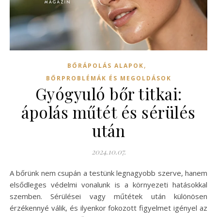
,
BŐRÁPOLÁS ALAPOK
BŐRPROBLÉMÁK ÉS MEGOLDÁSOK
Gyógyuló bőr titkai:
ápolás műtét és sérülés
után
2024.10.07.
A bőrünk nem csupán a testünk legnagyobb szerve, hanem
elsődleges védelmi vonalunk is a környezeti hatásokkal
szemben. Sérülései vagy műtétek után különösen
érzékennyé válik, és ilyenkor fokozott figyelmet igényel az