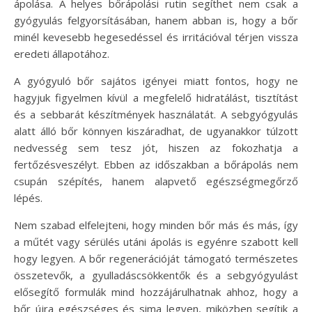
ápolása. A helyes bőrápolási rutin segíthet nem csak a
gyógyulás felgyorsításában, hanem abban is, hogy a bőr
minél kevesebb hegesedéssel és irritációval térjen vissza
eredeti állapotához.
A gyógyuló bőr sajátos igényei miatt fontos, hogy ne
hagyjuk figyelmen kívül a megfelelő hidratálást, tisztítást
és a sebbarát készítmények használatát. A sebgyógyulás
alatt álló bőr könnyen kiszáradhat, de ugyanakkor túlzott
nedvesség sem tesz jót, hiszen az fokozhatja a
fertőzésveszélyt. Ebben az időszakban a bőrápolás nem
csupán szépítés, hanem alapvető egészségmegőrző
lépés.
Nem szabad elfelejteni, hogy minden bőr más és más, így
a műtét vagy sérülés utáni ápolás is egyénre szabott kell
hogy legyen. A bőr regenerációját támogató természetes
összetevők, a gyulladáscsökkentők és a sebgyógyulást
elősegítő formulák mind hozzájárulhatnak ahhoz, hogy a
bőr újra egészséges és sima legyen, miközben segítik a