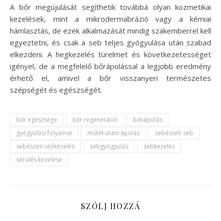
A bőr megújulását segíthetik továbbá olyan kozmetikai
kezelések, mint a mikrodermabrázió vagy a kémiai
hámlasztás, de ezek alkalmazását mindig szakemberrel kell
egyeztetni, és csak a seb teljes gyógyulása után szabad
elkezdeni. A hegkezelés türelmet és következetességet
igényel, de a megfelelő bőrápolással a legjobb eredmény
érhető el, amivel a bőr visszanyeri természetes
szépségét és egészségét.
bőr egészsége
bőr regeneráció
bőrápolás
gyógyulási folyamat
műtét utáni ápolás
sebészeti seb
sebészeti utókezelés
sebgyógyulás
sebkezelés
sérülés kezelése
SZÓLJ HOZZÁ