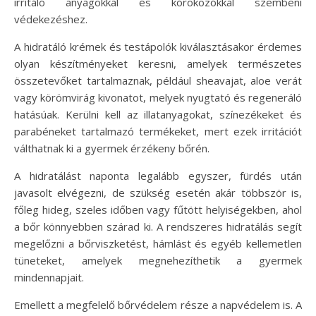
irritáló anyagokkal és kórokozókkal szembeni
védekezéshez.
A hidratáló krémek és testápolók kiválasztásakor érdemes
olyan készítményeket keresni, amelyek természetes
összetevőket tartalmaznak, például sheavajat, aloe verát
vagy körömvirág kivonatot, melyek nyugtató és regeneráló
hatásúak. Kerülni kell az illatanyagokat, színezékeket és
parabéneket tartalmazó termékeket, mert ezek irritációt
válthatnak ki a gyermek érzékeny bőrén.
A hidratálást naponta legalább egyszer, fürdés után
javasolt elvégezni, de szükség esetén akár többször is,
főleg hideg, szeles időben vagy fűtött helyiségekben, ahol
a bőr könnyebben szárad ki. A rendszeres hidratálás segít
megelőzni a bőrviszketést, hámlást és egyéb kellemetlen
tüneteket, amelyek megnehezíthetik a gyermek
mindennapjait.
Emellett a megfelelő bőrvédelem része a napvédelem is. A