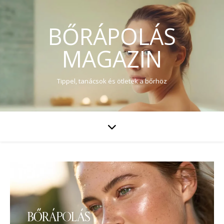
BŐRÁPOLÁS
MAGAZIN
Tippel, tanácsok és ötletek a bőrhöz