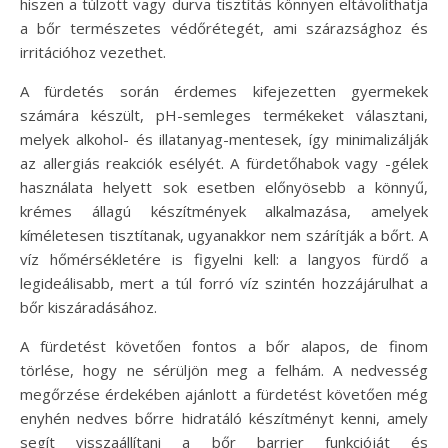
hiszen a túlzott vagy durva tisztítás könnyen eltávolíthatja
a bőr természetes védőrétegét, ami szárazsághoz és
irritációhoz vezethet.
A fürdetés során érdemes kifejezetten gyermekek
számára készült, pH-semleges termékeket választani,
melyek alkohol- és illatanyag-mentesek, így minimalizálják
az allergiás reakciók esélyét. A fürdetőhabok vagy -gélek
használata helyett sok esetben előnyösebb a könnyű,
krémes állagú készítmények alkalmazása, amelyek
kíméletesen tisztítanak, ugyanakkor nem szárítják a bőrt. A
víz hőmérsékletére is figyelni kell: a langyos fürdő a
legideálisabb, mert a túl forró víz szintén hozzájárulhat a
bőr kiszáradásához.
A fürdetést követően fontos a bőr alapos, de finom
törlése, hogy ne sérüljön meg a felhám. A nedvesség
megőrzése érdekében ajánlott a fürdetést követően még
enyhén nedves bőrre hidratáló készítményt kenni, amely
segít visszaállítani a bőr barrier funkcióját és