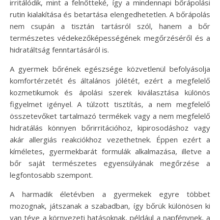
irritálódik, mint a felnőtteké, így a mindennapi bőrápolási
rutin kialakítása és betartása elengedhetetlen. A bőrápolás
nem csupán a tisztán tartásról szól, hanem a bőr
természetes védekezőképességének megőrzéséről és a
hidratáltság fenntartásáról is.
A gyermek bőrének egészsége közvetlenül befolyásolja
komfortérzetét és általános jólétét, ezért a megfelelő
kozmetikumok és ápolási szerek kiválasztása különös
figyelmet igényel. A túlzott tisztítás, a nem megfelelő
összetevőket tartalmazó termékek vagy a nem megfelelő
hidratálás könnyen bőrirritációhoz, kipirosodáshoz vagy
akár allergiás reakciókhoz vezethetnek. Éppen ezért a
kíméletes, gyermekbarát formulák alkalmazása, illetve a
bőr saját természetes egyensúlyának megőrzése a
legfontosabb szempont.
A harmadik életévben a gyermekek egyre többet
mozognak, játszanak a szabadban, így bőrük különösen ki
van téve a környezeti hatásoknak, például a napfénynek, a