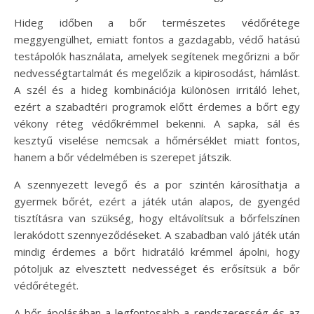
Hideg időben a bőr természetes védőrétege
meggyengülhet, emiatt fontos a gazdagabb, védő hatású
testápolók használata, amelyek segítenek megőrizni a bőr
nedvességtartalmát és megelőzik a kipirosodást, hámlást.
A szél és a hideg kombinációja különösen irritáló lehet,
ezért a szabadtéri programok előtt érdemes a bőrt egy
vékony réteg védőkrémmel bekenni. A sapka, sál és
kesztyű viselése nemcsak a hőmérséklet miatt fontos,
hanem a bőr védelmében is szerepet játszik.
A szennyezett levegő és a por szintén károsíthatja a
gyermek bőrét, ezért a játék után alapos, de gyengéd
tisztításra van szükség, hogy eltávolítsuk a bőrfelszínen
lerakódott szennyeződéseket. A szabadban való játék után
mindig érdemes a bőrt hidratáló krémmel ápolni, hogy
pótoljuk az elvesztett nedvességet és erősítsük a bőr
védőrétegét.
A bőr ápolásában a legfontosabb a rendszeresség és az