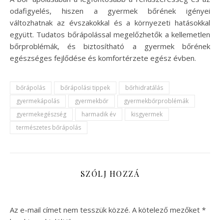
odafigyelés, hiszen a gyermek bőrének igényei
változhatnak az évszakokkal és a környezeti hatásokkal
együtt. Tudatos bőrápolással megelőzhetők a kellemetlen
bőrproblémák, és biztosítható a gyermek bőrének
egészséges fejlődése és komfortérzete egész évben.
bőrápolás
bőrápolási tippek
bőrhidratálás
gyermekápolás
gyermekbőr
gyermekbőrproblémák
gyermekegészség
harmadik év
kisgyermek
természetes bőrápolás
SZÓLJ HOZZÁ
Az e-mail címet nem tesszük közzé.
A kötelező mezőket
*