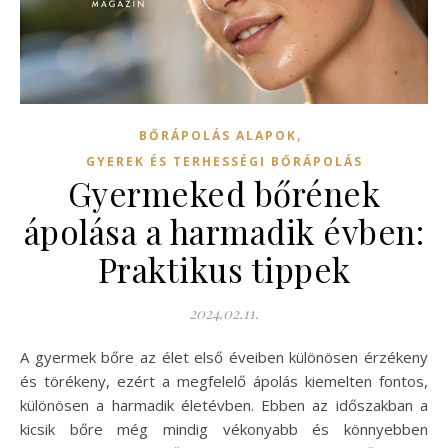
,
BŐRÁPOLÁS ALAPOK
GYEREK ÉS TERHESSÉGI BŐRÁPOLÁS
Gyermeked bőrének
ápolása a harmadik évben:
Praktikus tippek
2024.02.11.
A gyermek bőre az élet első éveiben különösen érzékeny
és törékeny, ezért a megfelelő ápolás kiemelten fontos,
különösen a harmadik életévben. Ebben az időszakban a
kicsik bőre még mindig vékonyabb és könnyebben