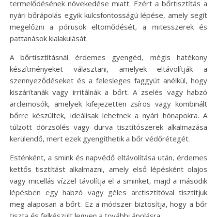
termelődésének növekedése miatt. Ezért a bőrtisztítás a
nyári bőrápolás egyik kulcsfontosságú lépése, amely segít
megelőzni a pórusok eltömődését, a mitesszerek és
pattanások kialakulását.
A bőrtisztításnál érdemes gyengéd, mégis hatékony
készítményeket választani, amelyek eltávolítják a
szennyeződéseket és a felesleges faggyút anélkül, hogy
kiszárítanák vagy irritálnák a bőrt. A zselés vagy habzó
arclemosók, amelyek kifejezetten zsíros vagy kombinált
bőrre készültek, ideálisak lehetnek a nyári hónapokra. A
túlzott dörzsölés vagy durva tisztítószerek alkalmazása
kerülendő, mert ezek gyengíthetik a bőr védőrétegét.
Esténként, a smink és napvédő eltávolítása után, érdemes
kettős tisztítást alkalmazni, amely első lépésként olajos
vagy micellás vízzel távolítja el a sminket, majd a második
lépésben egy habzó vagy géles arctisztítóval tisztítjuk
meg alaposan a bőrt. Ez a módszer biztosítja, hogy a bőr
tiszta és felkészült legyen a további ápolásra.