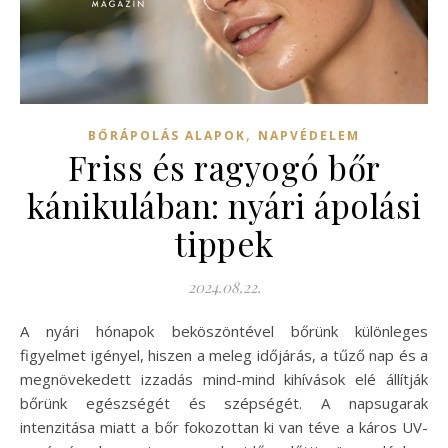
,
BŐRÁPOLÁS ALAPOK
NAPVÉDELEM
Friss és ragyogó bőr
kánikulában: nyári ápolási
tippek
2024.08.22.
A nyári hónapok beköszöntével bőrünk különleges
figyelmet igényel, hiszen a meleg időjárás, a tűző nap és a
megnövekedett izzadás mind-mind kihívások elé állítják
bőrünk egészségét és szépségét. A napsugarak
intenzitása miatt a bőr fokozottan ki van téve a káros UV-