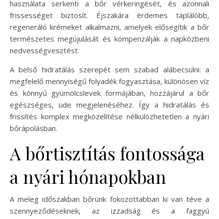
használata serkenti a bőr vérkeringését, és azonnali
frissességet biztosít. Éjszakára érdemes táplálóbb,
regeneráló krémeket alkalmazni, amelyek elősegítik a bőr
természetes megújulását és kompenzálják a napközbeni
nedvességvesztést.
A belső hidratálás szerepét sem szabad alábecsülni: a
megfelelő mennyiségű folyadék fogyasztása, különösen víz
és könnyű gyümölcslevek formájában, hozzájárul a bőr
egészséges, üde megjelenéséhez. Így a hidratálás és
frissítés komplex megközelítése nélkülözhetetlen a nyári
bőrápolásban.
A bőrtisztítás fontossága
a nyári hónapokban
A meleg időszakban bőrünk fokozottabban ki van téve a
szennyeződéseknek, az izzadság és a faggyú