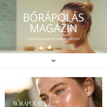
BŐRÁPOLÁS
MAGAZIN
Tippel, tanácsok és ötletek a bőrhöz