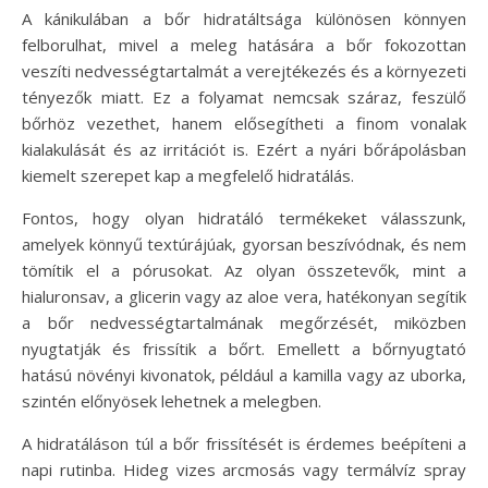
A kánikulában a bőr hidratáltsága különösen könnyen
felborulhat, mivel a meleg hatására a bőr fokozottan
veszíti nedvességtartalmát a verejtékezés és a környezeti
tényezők miatt. Ez a folyamat nemcsak száraz, feszülő
bőrhöz vezethet, hanem elősegítheti a finom vonalak
kialakulását és az irritációt is. Ezért a nyári bőrápolásban
kiemelt szerepet kap a megfelelő hidratálás.
Fontos, hogy olyan hidratáló termékeket válasszunk,
amelyek könnyű textúrájúak, gyorsan beszívódnak, és nem
tömítik el a pórusokat. Az olyan összetevők, mint a
hialuronsav, a glicerin vagy az aloe vera, hatékonyan segítik
a bőr nedvességtartalmának megőrzését, miközben
nyugtatják és frissítik a bőrt. Emellett a bőrnyugtató
hatású növényi kivonatok, például a kamilla vagy az uborka,
szintén előnyösek lehetnek a melegben.
A hidratáláson túl a bőr frissítését is érdemes beépíteni a
napi rutinba. Hideg vizes arcmosás vagy termálvíz spray