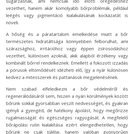
sugárzásnak, ami nemcsak idő előtti öregedéshez
vezethet, hanem akár komolyabb bőrproblémák, például
leégés vagy pigmentáció kialakulásának kockázatát is
növeli.
A hőség és a páratartalom emelkedése miatt a bőr
természetes hidratáltsága könnyebben felborulhat, ami
szárazsághoz, irritációhoz vagy éppen zsírosodáshoz
vezethet, különösen azoknál, akik alapból érzékeny vagy
kombinált bőrrel rendelkeznek. Emellett a fokozott izzadás
a pórusok eltömődését idézheti elő, így a nyár különösen
kedvez a mitesszerek és pattanások megjelenésének.
Nem szabad elfeledkezni a bőr védelméről és
regenerálódásáról sem, hiszen a nyári körülmények között
bőrünk sokkal gyorsabban veszít nedvességet, és gyakran
igényli a gyengéd, de hatékony ápolást, hogy megőrizze
rugalmasságát és egészséges ragyogását. A megfelelő
bőrápolási rutin kialakítása ezért elengedhetetlen, hogy
bőrünk ne csak túlélje, hanem valóban gyönyörűen