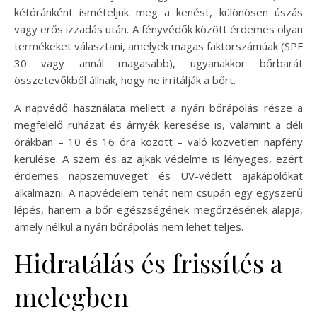
kétóránként ismételjük meg a kenést, különösen úszás
vagy erős izzadás után. A fényvédők között érdemes olyan
termékeket választani, amelyek magas faktorszámúak (SPF
30 vagy annál magasabb), ugyanakkor bőrbarát
összetevőkből állnak, hogy ne irritálják a bőrt.
A napvédő használata mellett a nyári bőrápolás része a
megfelelő ruházat és árnyék keresése is, valamint a déli
órákban – 10 és 16 óra között – való közvetlen napfény
kerülése. A szem és az ajkak védelme is lényeges, ezért
érdemes napszemüveget és UV-védett ajakápolókat
alkalmazni. A napvédelem tehát nem csupán egy egyszerű
lépés, hanem a bőr egészségének megőrzésének alapja,
amely nélkül a nyári bőrápolás nem lehet teljes.
Hidratálás és frissítés a
melegben