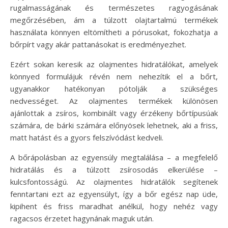
rugalmasságának és természetes ragyogásának
megőrzésében, ám a túlzott olajtartalmú termékek
használata könnyen eltömítheti a pórusokat, fokozhatja a
bőrpírt vagy akár pattanásokat is eredményezhet.
Ezért sokan keresik az olajmentes hidratálókat, amelyek
könnyed formulájuk révén nem nehezítik el a bőrt,
ugyanakkor hatékonyan pótolják a szükséges
nedvességet. Az olajmentes termékek különösen
ajánlottak a zsíros, kombinált vagy érzékeny bőrtípusúak
számára, de bárki számára előnyösek lehetnek, aki a friss,
matt hatást és a gyors felszívódást kedveli.
A bőrápolásban az egyensúly megtalálása – a megfelelő
hidratálás és a túlzott zsírosodás elkerülése –
kulcsfontosságú. Az olajmentes hidratálók segítenek
fenntartani ezt az egyensúlyt, így a bőr egész nap üde,
kipihent és friss maradhat anélkül, hogy nehéz vagy
ragacsos érzetet hagynának maguk után.