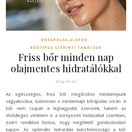
,
BŐRÁPOLÁS ALAPOK
BŐRTÍPUS SZERINTI TANÁCSOK
Friss bőr minden nap
olajmentes hidratálókkal
2024.09.20.
Az egészséges, friss bőr megőrzése mindannyiunk
vágyakozása, különösen a mindennapi bőrápolás során. A
bőr nem csupán a legnagyobb szervünk, hanem az
elsődleges védelem is a környezeti hatásokkal szemben,
ezért rendkívül fontos, hogy megfelelő gondoskodást
kapjon. Az optimális hidratálás kulcsfontosságú a bőr