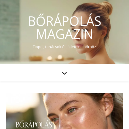
BŐRÁPOLÁS
MAGAZIN
Tippel, tanácsok és ötletek a bőrhöz