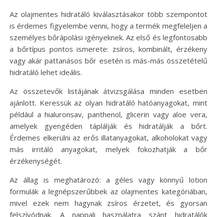
Az olajmentes hidratáló kiválasztásakor több szempontot
is érdemes figyelembe venni, hogy a termék megfeleljen a
személyes bőrápolási igényeknek. Az első és legfontosabb
a bőrtípus pontos ismerete: zsíros, kombinált, érzékeny
vagy akár pattanásos bőr esetén is más-más összetételű
hidratáló lehet ideális.
Az összetevők listájának átvizsgálása minden esetben
ajánlott. Keressük az olyan hidratáló hatóanyagokat, mint
például a hialuronsav, panthenol, glicerin vagy aloe vera,
amelyek gyengéden táplálják és hidratálják a bőrt.
Érdemes elkerülni az erős illatanyagokat, alkoholokat vagy
más irritáló anyagokat, melyek fokozhatják a bőr
érzékenységét.
Az állag is meghatározó: a géles vagy könnyű lotion
formulák a legnépszerűbbek az olajmentes kategóriában,
mivel ezek nem hagynak zsíros érzetet, és gyorsan
felszívódnak. A nappali használatra szánt hidratálók