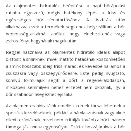
Az olajmentes hidratálók beépítése a napi bőrápolási
rutinba egyszerű, mégis hatékony lépés a friss és
egészséges bőr fenntartásához. A tisztítás után
alkalmazva ezek a termékek segítenek helyreállítani a bőr
nedvességtartalmát anélkül, hogy elnehezítenék vagy
zsíros fényt hagynának maguk után.
Reggel használva az olajmentes hidratáló ideális alapot
biztosít a sminknek, mivel mattító hatásának köszönhetően
a smink hosszabb ideig friss marad, és kevésbé hajlamos a
csúszásra vagy összegyűrődésre. Este pedig nyugtató,
könnyű formulájuk segíti a bőrt a regenerálódásban,
miközben semmilyen nehéz érzetet nem okoznak, így a
bőr szabadon lélegezhet éjszaka.
Az olajmentes hidratálók emellett remek társai lehetnek a
speciális kezeléseknek, például a hámlasztásnak vagy akné
elleni terápiáknak, mivel nem irritálják tovább a bőrt, hanem
támogatják annak egyensúlyát. Ezáltal hozzájárulnak a bőr