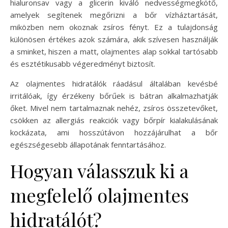
hialuronsav vagy a glicerin kiváló nedvességmegkötő,
amelyek segítenek megőrizni a bőr vízháztartását,
miközben nem okoznak zsíros fényt. Ez a tulajdonság
különösen értékes azok számára, akik szívesen használják
a sminket, hiszen a matt, olajmentes alap sokkal tartósabb
és esztétikusabb végeredményt biztosít.
Az olajmentes hidratálók ráadásul általában kevésbé
irritálóak, így érzékeny bőrűek is bátran alkalmazhatják
őket. Mivel nem tartalmaznak nehéz, zsíros összetevőket,
csökken az allergiás reakciók vagy bőrpír kialakulásának
kockázata, ami hosszútávon hozzájárulhat a bőr
egészségesebb állapotának fenntartásához.
Hogyan válasszuk ki a
megfelelő olajmentes
hidratálót?