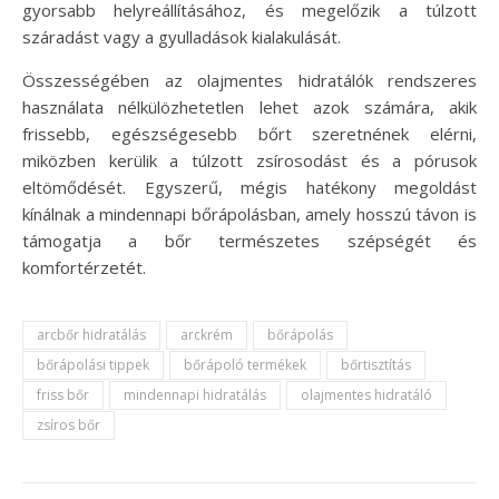
gyorsabb helyreállításához, és megelőzik a túlzott
száradást vagy a gyulladások kialakulását.
Összességében az olajmentes hidratálók rendszeres
használata nélkülözhetetlen lehet azok számára, akik
frissebb, egészségesebb bőrt szeretnének elérni,
miközben kerülik a túlzott zsírosodást és a pórusok
eltömődését. Egyszerű, mégis hatékony megoldást
kínálnak a mindennapi bőrápolásban, amely hosszú távon is
támogatja a bőr természetes szépségét és
komfortérzetét.
arcbőr hidratálás
arckrém
bőrápolás
bőrápolási tippek
bőrápoló termékek
bőrtisztítás
friss bőr
mindennapi hidratálás
olajmentes hidratáló
zsíros bőr