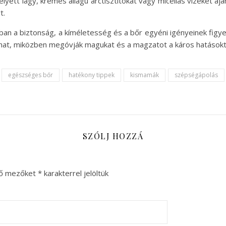
lyett lágy, krémes állagú arctisztítókat vagy micellás vizeket ajá
t.
an a biztonság, a kíméletesség és a bőr egyéni igényeinek fig
t, miközben megóvják magukat és a magzatot a káros hatásokt
egészséges bőr
hatékony tippek
kismamák
szépségápolás
SZÓLJ HOZZÁ
ző mezőket
*
karakterrel jelöltük