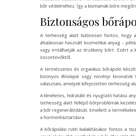
bőr védelméhez. Így a kismamák bőre megőriz
Biztonságos bőrápo
A terhesség alatt különösen fontos, hogy
általánosan használt kozmetikai anyag – példá
vagy irritálhatják az érzékeny bőrt. Ezért 
összetevőktől.
A természetes és organikus bőrápoló készítm
bizonyos illóolajok vagy növényi kivonato
választani, amelyek kifejezetten terhesség ala
A kíméletes, hidratáló és nyugtató hatású anya
terhesség alatt fellépő bőrproblémák kezelésér
a bőr regenerálódását. Emellett a termékekne
a hormonháztartásra.
A bőrápolási rutin kialakításakor fontos a ti