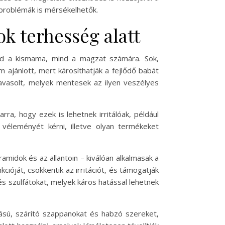
problémák is mérsékelhetők.
k terhesség alatt
nd a kismama, mind a magzat számára. Sok,
m ajánlott, mert károsíthatják a fejlődő babát
javasolt, melyek mentesek az ilyen veszélyes
a, hogy ezek is lehetnek irritálóak, például
véleményét kérni, illetve olyan termékeket
ramidok és az allantoin – kiválóan alkalmasak a
cióját, csökkentik az irritációt, és támogatják
s szulfátokat, melyek káros hatással lehetnek
hatású, szárító szappanokat és habzó szereket,