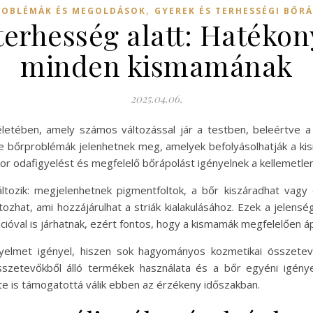
,
OBLÉMÁK ÉS MEGOLDÁSOK
GYEREK ÉS TERHESSÉGI BŐR
erhesség alatt: Hatékony
minden kismamának
2025.04.06.
letében, amely számos változással jár a testben, beleértve a 
le bőrproblémák jelenhetnek meg, amelyek befolyásolhatják a k
or odafigyelést és megfelelő bőrápolást igényelnek a kellemetle
ltozik: megjelenhetnek pigmentfoltok, a bőr kiszáradhat vagy
ozhat, ami hozzájárulhat a striák kialakulásához. Ezek a jelens
ációval is járhatnak, ezért fontos, hogy a kismamák megfelelően áp
igyelmet igényel, hiszen sok hagyományos kozmetikai összete
összetevőkből álló termékek használata és a bőr egyéni igény
e is támogatottá válik ebben az érzékeny időszakban.