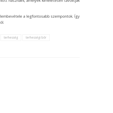
nlott használni, amelyek kíméletesen távolítják
yelembevétele a legfontosabb szempontok. Így
ól.
terhesség
terhességi bőr