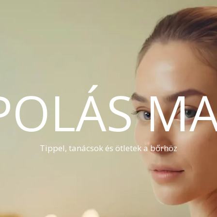
POLÁS MA
Tippel, tanácsok és ötletek a bőrhöz