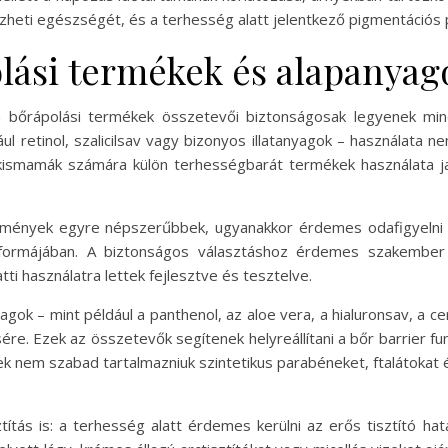
heti egészségét, és a terhesség alatt jelentkező pigmentációs 
lási termékek és alapanyago
 a bőrápolási termékek összetevői biztonságosak legyenek mi
ul retinol, szalicilsav vagy bizonyos illatanyagok – használata ne
a kismamák számára külön terhességbarát termékek használata 
ények egyre népszerűbbek, ugyanakkor érdemes odafigyelni arr
k formájában. A biztonságos választáshoz érdemes szakember 
tti használatra lettek fejlesztve és tesztelve.
gok – mint például a panthenol, az aloe vera, a hialuronsav, a ce
e. Ezek az összetevők segítenek helyreállítani a bőr barrier funk
k nem szabad tartalmazniuk szintetikus parabéneket, ftalátokat é
sztítás is: a terhesség alatt érdemes kerülni az erős tisztító 