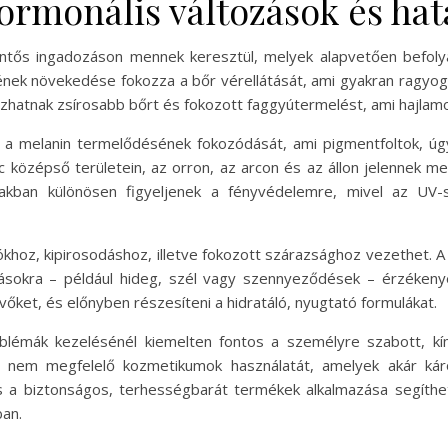
hormonális változások és hat
entős ingadozáson mennek keresztül, melyek alapvetően befol
nek növekedése fokozza a bőr vérellátását, ami gyakran ragyo
hatnak zsírosabb bőrt és fokozott faggyútermelést, ami hajlamos
ti a melanin termelődésének fokozódását, ami pigmentfoltok, ú
 középső területein, az orron, az arcon és az állon jelennek m
kban különösen figyeljenek a fényvédelemre, mivel az UV-s
ókhoz, kipirosodáshoz, illetve fokozott szárazsághoz vezethet. A
atásokra – például hideg, szél vagy szennyeződések – érzékeny
vőket, és előnyben részesíteni a hidratáló, nyugtató formulákat.
oblémák kezelésénél kiemelten fontos a személyre szabott, k
k a nem megfelelő kozmetikumok használatát, amelyek akár ká
a biztonságos, terhességbarát termékek alkalmazása segíthe
ban.