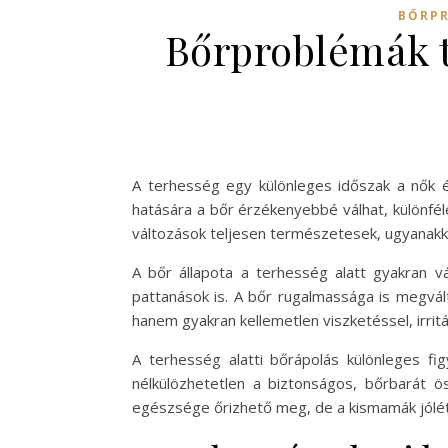
BŐRPR
Bőrproblémák t
A terhesség egy különleges időszak a nők é
hatására a bőr érzékenyebbé válhat, különfé
változások teljesen természetesek, ugyanakk
A bőr állapota a terhesség alatt gyakran vá
pattanások is. A bőr rugalmassága is megvált
hanem gyakran kellemetlen viszketéssel, irrit
A terhesség alatti bőrápolás különleges f
nélkülözhetetlen a biztonságos, bőrbarát 
egészsége őrizhető meg, de a kismamák jólét