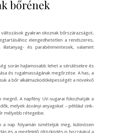
ák bőrének
s változások gyakran okoznak bőrszárazságot,
 megtartásához elengedhetetlen a rendszeres,
, illatanyag- és parabénmentesek, valamint
sség során hajlamosabb lehet a sérülésekre és
atálása és rugalmasságának megőrzése. A has, a
ssuk a bőr alkalmazkodóképességét a növekvő
am megnő. A napfény UV-sugarai fokozhatják a
édők, melyek ásványi anyagokat – például cink-
bőr mélyebb rétegeibe.
én a nap folyamán ismételjük meg, különösen
ás és a megfelelő öltözködés is hozzájárul a