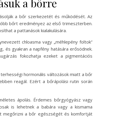
ásuk a bőrre
yásolják a bőr szerkezetét és működését. Az
góbb bőrt eredményez az első trimeszterben.
íthat a pattanások kialakulására.
gynevezett chloasma vagy „méhlepény foltok”
eg, és gyakran a napfény hatására erősödnek.
ugárzás fokozhatja ezeket a pigmentációs
 terhességi hormonális változások miatt a bőr
ebben reagál. Ezért a bőrápolási rutin során
íméletes ápolás. Érdemes bőrgyógyász vagy
rosak is lehetnek a babára vagy a kismama
t megőrizni a bőr egészségét és komfortját