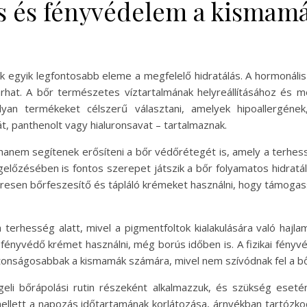
ás és fényvédelem a kismam
k egyik legfontosabb eleme a megfelelő hidratálás. A hormonáli
 járhat. A bőr természetes víztartalmának helyreállításához és
lyan termékeket célszerű választani, amelyek hipoallergének
t, panthenolt vagy hialuronsavat – tartalmaznak.
 hanem segítenek erősíteni a bőr védőrétegét is, amely a terhe
 megelőzésében is fontos szerepet játszik a bőr folyamatos hidr
resen bőrfeszesítő és tápláló krémeket használni, hogy támoga
 terhesség alatt, mivel a pigmentfoltok kialakulására való hajl
fényvédő krémet használni, még borús időben is. A fizikai fényv
iztonságosabbak a kismamák számára, mivel nem szívódnak fel a 
eli bőrápolási rutin részeként alkalmazzuk, és szükség eset
llett a napozás időtartamának korlátozása, árnyékban tartózkod