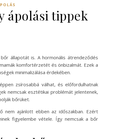
ÁPOLÁS
 ápolási tippek
bőr állapotát is. A hormonális átrendeződés
ismamák komfortérzetét és önbizalmát. Ezek a
nségek minimalizálása érdekében.
 éppen zsírosabbá válhat, és előfordulhatnak
égek nemcsak esztétikai problémát jelentenek,
olják bőrüket.
vő nem ajánlott ebben az időszakban. Ezért
einek figyelembe vétele. Így nemcsak a bőr