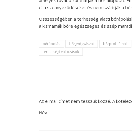
amelyek tovább ronthatják a bőr állapotát. Ehe
el a szennyeződéseket és nem szárítják a bőr
Összességében a terhesség alatti bőrápolásb
a kismamák bőre egészséges és szép maradha
bőrápolás
bőrgyógyászat
bőrproblémák
terhességi változások
Az e-mail címet nem tesszük közzé.
A kötele
Név