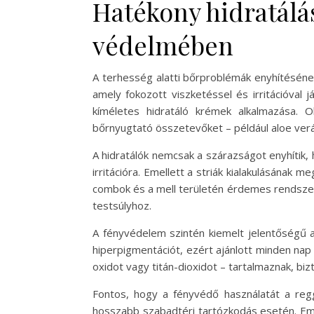
Hatékony hidratál
védelmében
A terhesség alatti bőrproblémák enyhítéséne
amely fokozott viszketéssel és irritációval
kíméletes hidratáló krémek alkalmazása. O
bőrnyugtató összetevőket – például aloe verá
A hidratálók nemcsak a szárazságot enyhítik,
irritációra. Emellett a striák kialakulásának
combok és a mell területén érdemes rendsze
testsúlyhoz.
A fényvédelem szintén kiemelt jelentőségű a
hiperpigmentációt, ezért ajánlott minden nap 
oxidot vagy titán-dioxidot – tartalmaznak, b
Fontos, hogy a fényvédő használatát a regg
hosszabb szabadtéri tartózkodás esetén. Eme