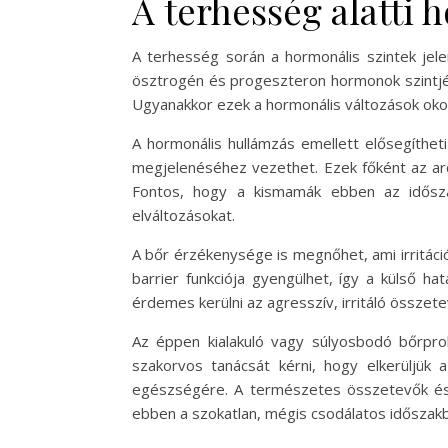
A terhesség alatti 
A terhesség során a hormonális szintek jel
ösztrogén és progeszteron hormonok szintjé
Ugyanakkor ezek a hormonális változások okoz
A hormonális hullámzás emellett elősegíthe
megjelenéséhez vezethet. Ezek főként az arc
Fontos, hogy a kismamák ebben az idősza
elváltozásokat.
A bőr érzékenysége is megnőhet, ami irritáci
barrier funkciója gyengülhet, így a külső h
érdemes kerülni az agresszív, irritáló összete
Az éppen kialakuló vagy súlyosbodó bőrpr
szakorvos tanácsát kérni, hogy elkerüljü
egészségére. A természetes összetevők és 
ebben a szokatlan, mégis csodálatos időszak