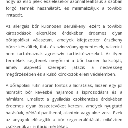
hogy az első jelek észlelésekor azonnal leállítsuk a szóban
forgó termék használatát, és minimalizáljuk a további
irritációt.
Az allergiás bőr különösen sérülékeny, ezért a további
károsodások elkerülése érdekében érdemes olyan
bőrápolókat választani, amelyek kifejezetten érzékeny
bőrre készültek, illat- és színezőanyagmentesek, valamint
nem tartalmaznak agresszív tartósítószereket. Az ilyen
termékek segítenek megőrizni a bőr barrier funkcióját,
amely alapvető szerepet játszik a nedvesség
megőrzésében és a külső kórokozók elleni védelemben.
A bőrápolási rutin során fontos a hidratálás, hiszen egy jól
hidratált bőr kevésbé hajlamos a kipirosodásra és a
hámlásra. Emellett a gyulladás csökkentése érdekében
érdemes olyan összetevőket keresni, amelyek nyugtató
hatásúak, például panthenol, allantoin vagy aloe vera. Ezek
az anyagok elősegítik a bőr regenerálódását, miközben
csökkentik az irritáció mértékét.