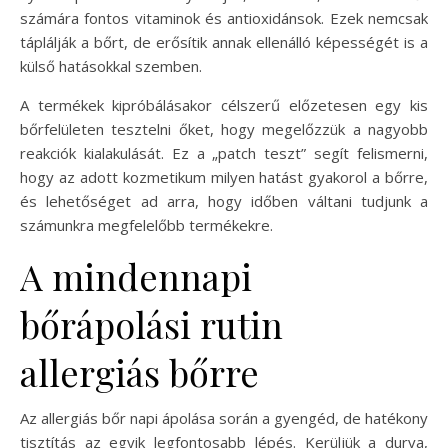
számára fontos vitaminok és antioxidánsok. Ezek nemcsak
táplálják a bőrt, de erősítik annak ellenálló képességét is a
külső hatásokkal szemben.
A termékek kipróbálásakor célszerű előzetesen egy kis
bőrfelületen tesztelni őket, hogy megelőzzük a nagyobb
reakciók kialakulását. Ez a „patch teszt” segít felismerni,
hogy az adott kozmetikum milyen hatást gyakorol a bőrre,
és lehetőséget ad arra, hogy időben váltani tudjunk a
számunkra megfelelőbb termékekre.
A mindennapi
bőrápolási rutin
allergiás bőrre
Az allergiás bőr napi ápolása során a gyengéd, de hatékony
tisztítás az egyik legfontosabb lépés. Kerüljük a durva,