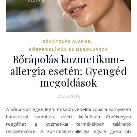
,
BŐRÁPOLÁS ALAPOK
BŐRPROBLÉMÁK ÉS MEGOLDÁSOK
Bőrápolás kozmetikum-
allergia esetén: Gyengéd
megoldások
2024.06.03.
A bőrünk az egyik legfontosabb védelmi vonal a környezeti
hatásokkal szemben, ezért különösen érzékenyen
reagálhat a kozmetikai termékekben található
összetevőkre. A kozmetikum-allergia egyre gyakoribb