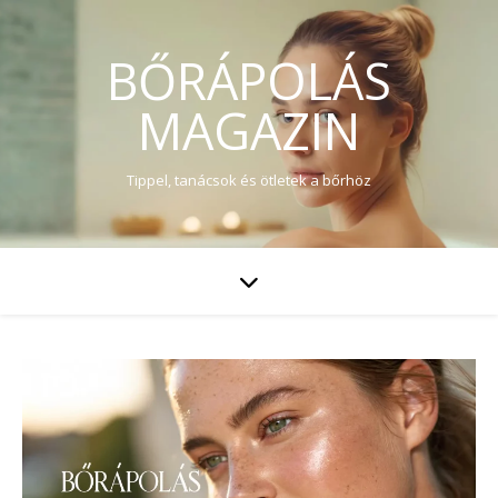
BŐRÁPOLÁS
MAGAZIN
Tippel, tanácsok és ötletek a bőrhöz