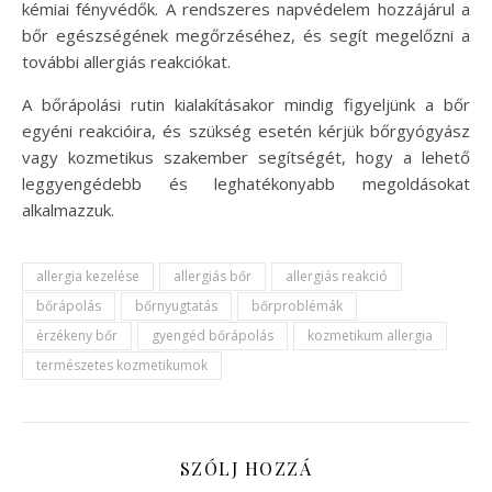
kémiai fényvédők. A rendszeres napvédelem hozzájárul a
bőr egészségének megőrzéséhez, és segít megelőzni a
további allergiás reakciókat.
A bőrápolási rutin kialakításakor mindig figyeljünk a bőr
egyéni reakcióira, és szükség esetén kérjük bőrgyógyász
vagy kozmetikus szakember segítségét, hogy a lehető
leggyengédebb és leghatékonyabb megoldásokat
alkalmazzuk.
allergia kezelése
allergiás bőr
allergiás reakció
bőrápolás
bőrnyugtatás
bőrproblémák
érzékeny bőr
gyengéd bőrápolás
kozmetikum allergia
természetes kozmetikumok
SZÓLJ HOZZÁ