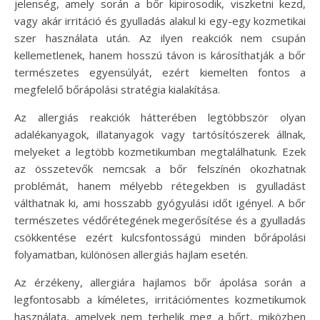
jelenség, amely során a bőr kipirosodik, viszketni kezd,
vagy akár irritáció és gyulladás alakul ki egy-egy kozmetikai
szer használata után. Az ilyen reakciók nem csupán
kellemetlenek, hanem hosszú távon is károsíthatják a bőr
természetes egyensúlyát, ezért kiemelten fontos a
megfelelő bőrápolási stratégia kialakítása.
Az allergiás reakciók hátterében legtöbbször olyan
adalékanyagok, illatanyagok vagy tartósítószerek állnak,
melyeket a legtöbb kozmetikumban megtalálhatunk. Ezek
az összetevők nemcsak a bőr felszínén okozhatnak
problémát, hanem mélyebb rétegekben is gyulladást
válthatnak ki, ami hosszabb gyógyulási időt igényel. A bőr
természetes védőrétegének megerősítése és a gyulladás
csökkentése ezért kulcsfontosságú minden bőrápolási
folyamatban, különösen allergiás hajlam esetén.
Az érzékeny, allergiára hajlamos bőr ápolása során a
legfontosabb a kíméletes, irritációmentes kozmetikumok
használata, amelyek nem terhelik meg a bőrt, miközben