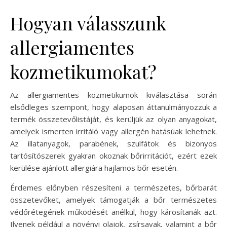
Hogyan válasszunk
allergiamentes
kozmetikumokat?
Az allergiamentes kozmetikumok kiválasztása során
elsődleges szempont, hogy alaposan áttanulmányozzuk a
termék összetevőlistáját, és kerüljük az olyan anyagokat,
amelyek ismerten irritáló vagy allergén hatásúak lehetnek.
Az illatanyagok, parabének, szulfátok és bizonyos
tartósítószerek gyakran okoznak bőrirritációt, ezért ezek
kerülése ajánlott allergiára hajlamos bőr esetén.
Érdemes előnyben részesíteni a természetes, bőrbarát
összetevőket, amelyek támogatják a bőr természetes
védőrétegének működését anélkül, hogy károsítanák azt.
Ilyenek például a növényi olajok, zsírsavak, valamint a bőr