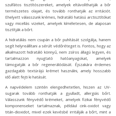
szulfátos tisztítószereket, amelyek eltávolíthatják a bőr
természetes olajait, és tovább ronthatják az irritációt.
Ehelyett válasszunk krémes, hidratáló hatású arctisztítókat
vagy micellás vizeket, amelyek kíméletesen, de alaposan
tisztítják a bőrt.
A hidratálás nem csupán a bőr puhítását szolgálja, hanem
segít helyreállítani a sérült védőréteget is. Fontos, hogy az
alkalmazott hidratáló könnyű, nem zsíros állagú legyen, és
tartalmazzon nyugtató hatóanyagokat, amelyek
támogatják a bőr regenerálódását. Éjszakára érdemes
gazdagabb textúrájú krémet használni, amely hosszabb
idő alatt fejti ki hatását.
A napvédelem szintén elengedhetetlen, hiszen az UV-
sugarak tovább ronthatják a gyulladt, allergiás bőrt.
Válasszunk fényvédő krémeket, amelyek fizikai fényvédő
komponenseket tartalmaznak, például cink-oxidot vagy
titán-dioxidot, mivel ezek kevésbé irritálják a bőrt, mint a